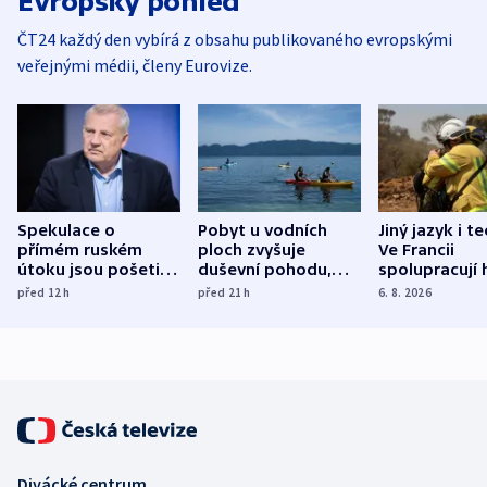
Evropský pohled
ČT24 každý den vybírá z obsahu publikovaného evropskými
veřejnými médii, členy Eurovize.
Spekulace o
Pobyt u vodních
Jiný jazyk i t
přímém ruském
ploch zvyšuje
Ve Francii
útoku jsou pošetilé,
duševní pohodu,
spolupracují h
míní estonský
ukázala
různých zemí
před 12
h
před 21
h
6. 8. 2026
bezpečnostní
mezinárodní studie
expert
Divácké centrum