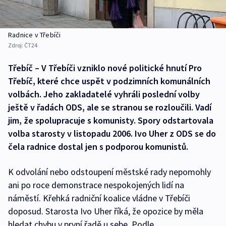
Radnice v Třebíči
Zdroj:
ČT24
Třebíč – V Třebíči vzniklo nové politické hnutí Pro
Třebíč, které chce uspět v podzimních komunálních
volbách. Jeho zakladatelé vyhráli poslední volby
ještě v řadách ODS, ale se stranou se rozloučili. Vadí
jim, že spolupracuje s komunisty. Spory odstartovala
volba starosty v listopadu 2006. Ivo Uher z ODS se do
čela radnice dostal jen s podporou komunistů.
K odvolání nebo odstoupení městské rady nepomohly
ani po roce demonstrace nespokojených lidí na
náměstí. Křehká radniční koalice vládne v Třebíči
doposud. Starosta Ivo Uher říká, že opozice by měla
hledat chybu v první řadě u sebe. Podle