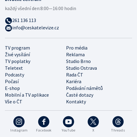
každý všední den:
8:00—16:00 hodin
261 136 113
info@ceskatelevize.cz
TV program
Pro média
Živé vysílání
Reklama
TV poplatky
Studio Brno
Teletext
Studio Ostrava
Podcasty
Rada ČT
Počasí
Kariéra
E-shop
Podávání námětů
Mobilní a TV aplikace
Časté dotazy
Vše o ČT
Kontakty
Instagram
Facebook
YouTube
X
Threads