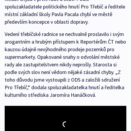
spoluzakladatele politického hnutí Pro Třebíč a ředitele
místní základní školy Pavla Pacala chybí ve městě
především koncepce v oblasti dopravy.
Vedení třebíčské radnice se nechvalně proslavilo i svým
arogantním a hrubým přístupem k Reportérům ČT nebo
kauzou údajně nevýhodného prodeje pozemků pro
supermarkety. Opakované snahy o odvolání městské
rady ale zastupitelstvem nikdy neprošly. Starosta si
podle svých slov není vědom nějaké zásadní chyby. „Z
toho důvodu jsme vystoupili z ODS a založili sdružení
Pro Třebíč,“ dodala spoluzakladatelka hnutí a ředitelka
kulturního střediska Jaromíra Hanáčková.