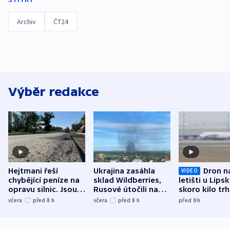
Archiv
ČT24
Výběr redakce
Hejtmani řeší
Ukrajina zasáhla
Dron n
VIDEO
chybějící peníze na
sklad Wildberries,
letišti u Lips
opravu silnic. Jsou
Rusové útočili na
skoro kilo trh
nenárokové, namítá
trh, hasiče či
indicie ukazuj
včera
před 8
h
včera
před 8
h
před 9
h
ministerstvo
stadion
Rusko