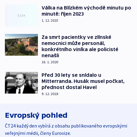
Válka na Blízkém východě minutu po
minutě: říjen 2023
1. 12. 2023
Za smrt pacientky ve zlínské
nemocnici může personál,
konkrétního viníka ale policisté
nenašli
16. 1. 2020
Před 30 lety se snídalo u
Mitterranda. Husák musel počkat,
přednost dostal Havel
9. 12. 2018
Evropský pohled
ČT24 každý den vybírá z obsahu publikovaného evropskými
veřejnými médii, členy Eurovize.