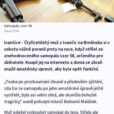
Samopaly vzor 58
Zdroj:
ČT24
Ivančice - Čtyřicetiletý muž z Ivančic na Brněnsku si v
sobotu vážně poranil prsty na ruce, když střílel ze
znehodnoceného samopalu vzor 58, určeného pro
sběratele. Koupil jej na internetu a doma se zbraň
snažil amatérsky upravit, aby byla opět funkční.
„Touha po prozkoumání zbraně a především zjištění,
zda lze ze samopalu po jeho amatérské úpravě ještě
vystřelit, byla asi velmi silná, ale skončila bohužel
tragicky,“ uvedl policejní mluvčí Bohumil Malášek.
Muž odešel vyzkoušet samopal do lesa. Střela ale