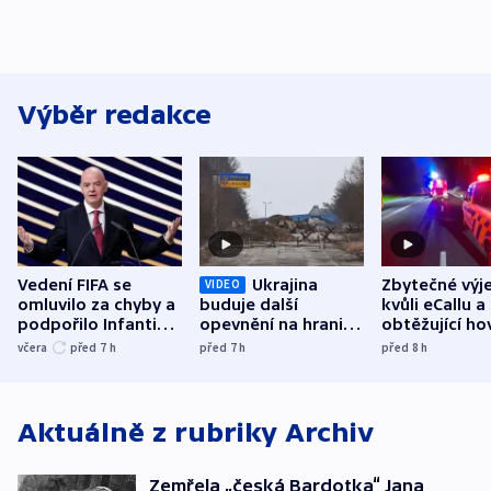
Výběr redakce
Vedení FIFA se
Ukrajina
Zbytečné výj
VIDEO
omluvilo za chyby a
buduje další
kvůli eCallu a
podpořilo Infantina.
opevnění na hranici
obtěžující ho
UEFA trvá na
s Běloruskem
zdržují záchr
včera
před 7
h
před 7
h
před 8
h
bojkotu
Aktuálně z rubriky
Archiv
Zemřela „česká Bardotka“ Jana