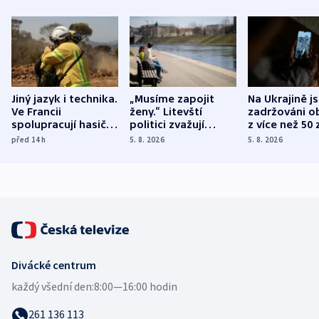
Jiný jazyk i technika.
„Musíme zapojit
Na Ukrajině j
Ve Francii
ženy.“ Litevští
zadržováni o
spolupracují hasiči z
politici zvažují
z více než 50 
různých zemí
dohodu o
Bojovali na s
před 14
h
5. 8. 2026
5. 8. 2026
demografii
Ruska
Divácké centrum
každý všední den:
8:00—16:00 hodin
261 136 113