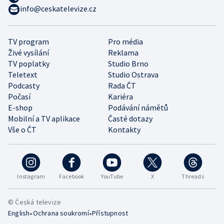
info@ceskatelevize.cz
TV program
Pro média
Živé vysílání
Reklama
TV poplatky
Studio Brno
Teletext
Studio Ostrava
Podcasty
Rada ČT
Počasí
Kariéra
E-shop
Podávání námětů
Mobilní a TV aplikace
Časté dotazy
Vše o ČT
Kontakty
Instagram
Facebook
YouTube
X
Threads
© Česká televize
•
•
English
Ochrana soukromí
Přístupnost