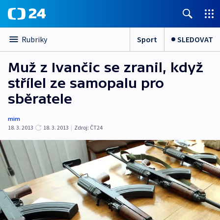
Sport
SLEDOVAT
Rubriky
Muž z Ivančic se zranil, když
střílel ze samopalu pro
sběratele
mim
18. 3. 2013
18. 3. 2013
|
Zdroj:
ČT24