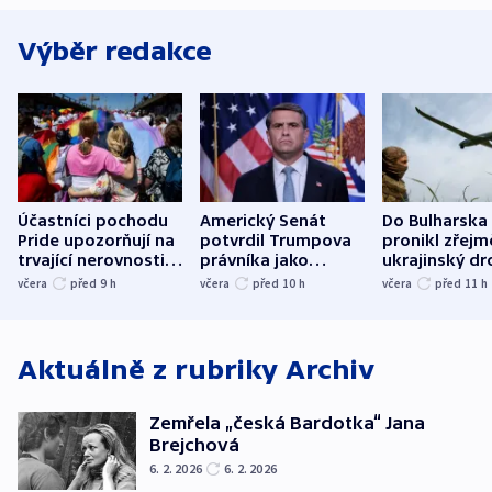
Výběr redakce
Účastníci pochodu
Americký Senát
Do Bulharska
Pride upozorňují na
potvrdil Trumpova
pronikl zřejm
trvající nerovnosti i
právníka jako
ukrajinský dr
společenskou
ministra
explodoval k
včera
před 9
h
včera
před 10
h
včera
před 11
h
atmosféru
spravedlnosti
od plynovod
Aktuálně z rubriky
Archiv
Zemřela „česká Bardotka“ Jana
Brejchová
6. 2. 2026
6. 2. 2026