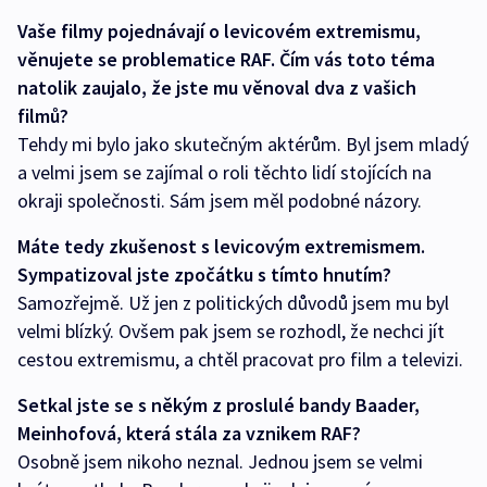
Vaše filmy pojednávají o levicovém extremismu,
věnujete se problematice RAF. Čím vás toto téma
natolik zaujalo, že jste mu věnoval dva z vašich
filmů?
Tehdy mi bylo jako skutečným aktérům. Byl jsem mladý
a velmi jsem se zajímal o roli těchto lidí stojících na
okraji společnosti. Sám jsem měl podobné názory.
Máte tedy zkušenost s levicovým extremismem.
Sympatizoval jste zpočátku s tímto hnutím?
Samozřejmě. Už jen z politických důvodů jsem mu byl
velmi blízký. Ovšem pak jsem se rozhodl, že nechci jít
cestou extremismu, a chtěl pracovat pro film a televizi.
Setkal jste se s někým z proslulé bandy Baader,
Meinhofová, která stála za vznikem RAF?
Osobně jsem nikoho neznal. Jednou jsem se velmi