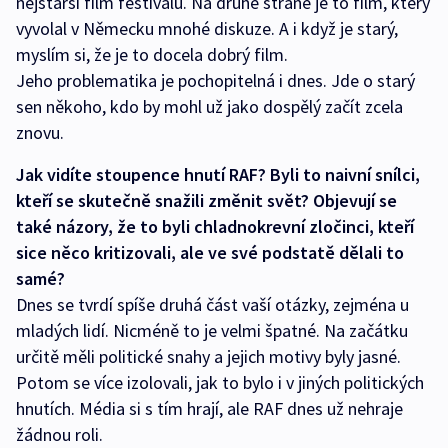
nejstarší film festivalu. Na druhé straně je to film, který
vyvolal v Německu mnohé diskuze. A i když je starý,
myslím si, že je to docela dobrý film.
Jeho problematika je pochopitelná i dnes. Jde o starý
sen někoho, kdo by mohl už jako dospělý začít zcela
znovu.
Jak vidíte stoupence hnutí RAF? Byli to naivní snílci,
kteří se skutečně snažili změnit svět? Objevují se
také názory, že to byli chladnokrevní zločinci, kteří
sice něco kritizovali, ale ve své podstatě dělali to
samé?
Dnes se tvrdí spíše druhá část vaší otázky, zejména u
mladých lidí. Nicméně to je velmi špatné. Na začátku
určitě měli politické snahy a jejich motivy byly jasné.
Potom se více izolovali, jak to bylo i v jiných politických
hnutích. Média si s tím hrají, ale RAF dnes už nehraje
žádnou roli.