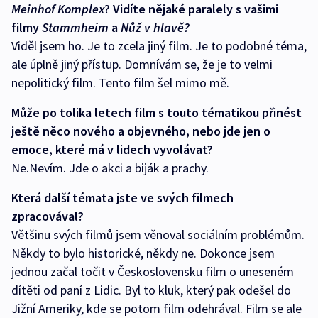
Meinhof Komplex
? Vidíte nějaké paralely s vašimi
filmy
Stammheim
a
Nůž v hlavě?
Viděl jsem ho. Je to zcela jiný film. Je to podobné téma,
ale úplně jiný přístup. Domnívám se, že je to velmi
nepolitický film. Tento film šel mimo mě.
Může po tolika letech film s touto tématikou přinést
ještě něco nového a objevného, nebo jde jen o
emoce, které má v lidech vyvolávat?
Ne.Nevím. Jde o akci a biják a prachy.
Která další témata jste ve svých filmech
zpracovával?
Většinu svých filmů jsem věnoval sociálním problémům.
Někdy to bylo historické, někdy ne. Dokonce jsem
jednou začal točit v Československu film o uneseném
dítěti od paní z Lidic. Byl to kluk, který pak odešel do
Jižní Ameriky, kde se potom film odehrával. Film se ale