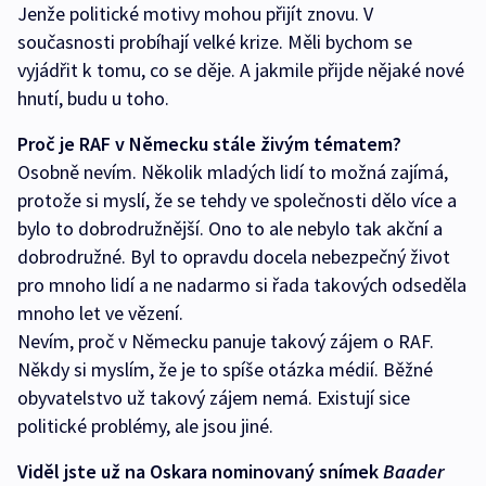
Jenže politické motivy mohou přijít znovu. V
současnosti probíhají velké krize. Měli bychom se
vyjádřit k tomu, co se děje. A jakmile přijde nějaké nové
hnutí, budu u toho.
Proč je RAF v Německu stále živým tématem?
Osobně nevím. Několik mladých lidí to možná zajímá,
protože si myslí, že se tehdy ve společnosti dělo více a
bylo to dobrodružnější. Ono to ale nebylo tak akční a
dobrodružné. Byl to opravdu docela nebezpečný život
pro mnoho lidí a ne nadarmo si řada takových odseděla
mnoho let ve vězení.
Nevím, proč v Německu panuje takový zájem o RAF.
Někdy si myslím, že je to spíše otázka médií. Běžné
obyvatelstvo už takový zájem nemá. Existují sice
politické problémy, ale jsou jiné.
Viděl jste už na Oskara nominovaný snímek
Baader