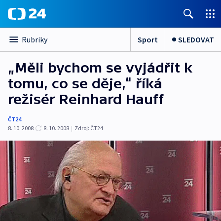
Sport
SLEDOVAT
Rubriky
„Měli bychom se vyjádřit k
tomu, co se děje,“ říká
režisér Reinhard Hauff
ČT24
8. 10. 2008
8. 10. 2008
|
Zdroj:
ČT24