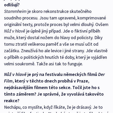
odlišují?
Stammheim
je skoro rekonstrukce skutečného
soudního procesu. Jsou tam upravené, komprimované
originální texty, protože proces byl velmi dlouhý. Ovšem
Nůž v hlavě
je úplně jiný případ. Jde o fiktivní příběh
muže, který dostal nožem do hlavy od policisty. Díky
tomu ztratil veškerou paměť a vše se musí učit od
začátku. Zneužívá ho ale levice i jiné strany. Jde vlastně
o příběh o politických hnutích té doby, který je vyjádřen
velmi soukromě. Takže asi tak to funguje.
Nůž v hlavě
je prý na festivalu německých filmů
Der
Film
, který v těchto dnech probíhá v Praze,
nejdrásavějším filmem této sekce. Točil jste ho s
tímto záměrem? Je správné, že vyvolává takovéto
reakce?
Nechápu, co myslíte, když říkáte, že je drásavý. Je to