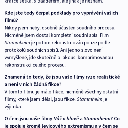
krátce setkal s Baaderem, ale jinak je neznám.
Kde jste tedy čerpal podklady pro vyprávění vašich
filmů?
Nikdy jsem nebyl osobně účasten soudního procesu.
Nicméně jsem dostal kompletní soudní spis. Film
Stammheim
je potom rekonstruován pouze podle
protokolů soudních spisů. Ani jedno slovo není
vymyšlené, jde skutečně o jakousi komprimovanou
rekonstrukci celého procesu.
Znamená to tedy, že jsou vaše filmy ryze realistické
a není v nich žádná fikce?
V tomto filmu je málo fikce, nicméně všechny ostatní
filmy, které jsem dělal, jsou fikce.
Stammheim
je
výjimka.
O čem jsou vaše filmy
Nůž v hlavě
a
Stammheim
? Co
je spojuje kromě levicového extremismu a v čem se