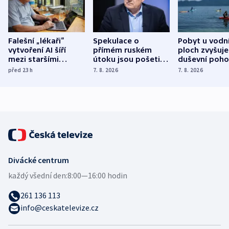
Falešní „lékaři“
Spekulace o
Pobyt u vodn
vytvoření AI šíří
přímém ruském
ploch zvyšuje
mezi staršími
útoku jsou pošetilé,
duševní poho
Poláky nebezpečné
míní estonský
ukázala
před 23
h
7. 8. 2026
7. 8. 2026
zdravotní rady
bezpečnostní
mezinárodní 
expert
Divácké centrum
každý všední den:
8:00—16:00 hodin
261 136 113
info@ceskatelevize.cz