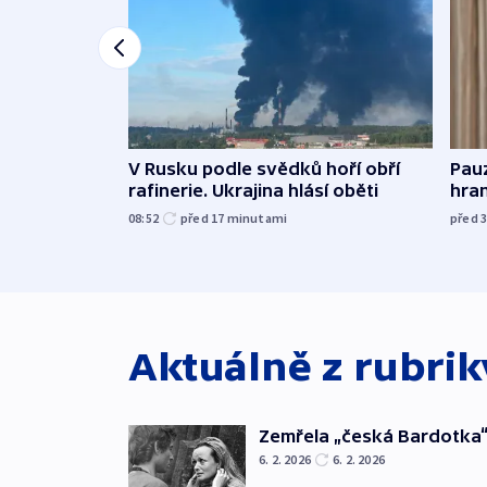
Pau
V Rusku podle svědků hoří obří
hra
rafinerie. Ukrajina hlásí oběti
před 
08:52
před 17
minutami
Aktuálně z rubri
Zemřela „česká Bardotka“
6. 2. 2026
6. 2. 2026