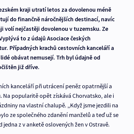
ezském kraji utratí letos za dovolenou méně
estují do finančně náročnějších destinací, navíc
raji volí nejčastěji dovolenou v tuzemsku. Ze
Vyplývá to z údajů Asociace českých
tur. Případných krachů cestovních kanceláří a
lidé obávat nemusejí. Trh byl údajně od
čištěn již dříve.
ních kanceláří při utrácení peněz opatrnější a
u. Na popularitě opět získává Chorvatsko, ale i
dniny na vlastní chalupě. „Když jsme jezdili na
bylo ze společného zdanění manželů a teď už se
ad jedna z v anketě oslovených žen v Ostravě.