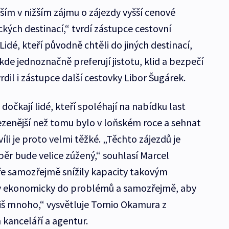
ším v nižším zájmu o zájezdy vyšší cenové
kých destinací,“ tvrdí zástupce cestovní
idé, kteří původně chtěli do jiných destinací,
kde jednoznačně preferují jistotu, klid a bezpečí
dil i zástupce další cestovky Libor Šugárek.
dočkají lidé, kteří spoléhají na nabídku last
mezenější než tomu bylo v loňském roce a sehnat
íli je proto velmi těžké. „Těchto zájezdů je
běr bude velice zúžený,“ souhlasí Marcel
ře samozřejmě snížily kapacity takovým
y ekonomicky do problémů a samozřejmě, aby
liš mnoho,“ vysvětluje Tomio Okamura z
 kanceláří a agentur.