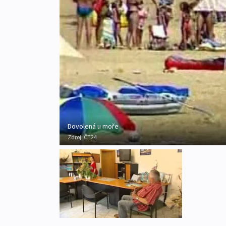
Dovolená u moře
Zdroj:
ČT24