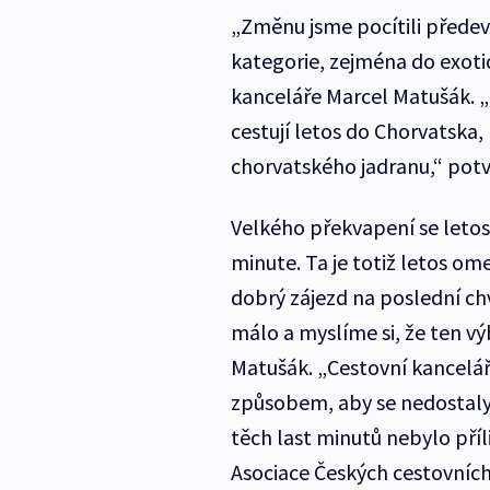
„Změnu jsme pocítili předev
kategorie, zejména do exotic
kanceláře Marcel Matušák. „L
cestují letos do Chorvatska, 
chorvatského jadranu,“ potvr
Velkého překvapení se letos 
minute. Ta je totiž letos o
dobrý zájezd na poslední chv
málo a myslíme si, že ten vý
Matušák. „Cestovní kancelá
způsobem, aby se nedostal
těch last minutů nebylo pří
Asociace Českých cestovních