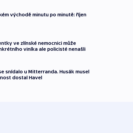
zkém východě minutu po minutě: říjen
entky ve zlínské nemocnici může
krétního viníka ale policisté nenašli
 se snídalo u Mitterranda. Husák musel
nost dostal Havel