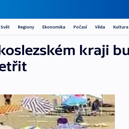
Svět
Regiony
Ekonomika
Počasí
Věda
Kultura
koslezském kraji b
třit