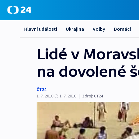
Hlavní události
Ukrajina
Volby
Domácí
Lidé v Moravs
na dovolené še
ČT24
1. 7. 2010
1. 7. 2010
|
Zdroj:
ČT24