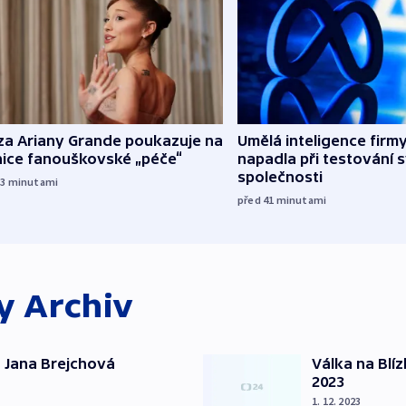
za Ariany Grande poukazuje na
Umělá inteligence firm
nice fanouškovské „péče“
napadla při testování 
společnosti
33
minutami
před 41
minutami
ky
Archiv
 Jana Brejchová
Válka na Blí
2023
1. 12. 2023