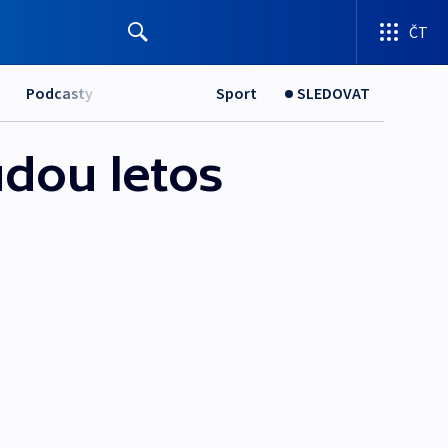
ČT
Podcasty
Sport
SLEDOVAT
udou letos