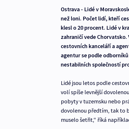
Ostrava - Lidé v Moravskosl
než loni. Počet lidí, kteří c
klesl o 20 procent. Lidé v k
zahraničí vede Chorvatsko. 
cestovních kanceláří a agen
agentur se podle odborníků 
nestabilních společností pro
Lidé jsou letos podle cestov
volí spíše levnější dovoleno
pobyty v tuzemsku nebo práz
dovolenou předtím, tak to 
muselo šetřit,“ říká napříkl