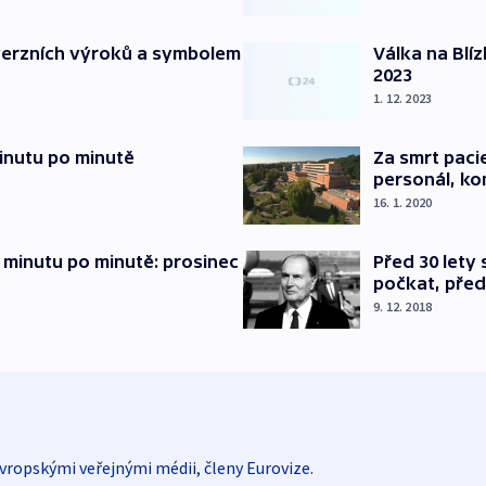
verzních výroků a symbolem
Válka na Blí
2023
1. 12. 2023
inutu po minutě
Za smrt paci
personál, kon
16. 1. 2020
 minutu po minutě: prosinec
Před 30 lety
počkat, před
9. 12. 2018
vropskými veřejnými médii, členy Eurovize.