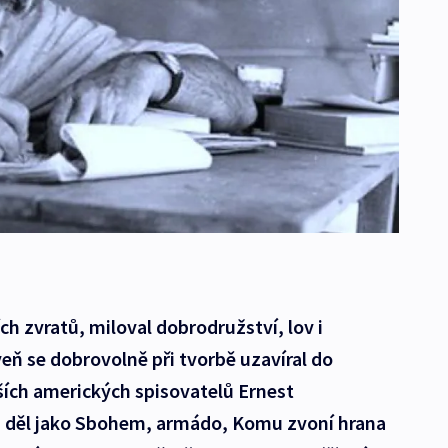
ch zvratů, miloval dobrodružství, lov i
eň se dobrovolně při tvorbě uzavíral do
ích amerických spisovatelů Ernest
 děl jako Sbohem, armádo, Komu zvoní hrana