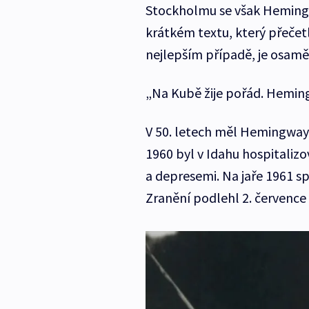
Stockholmu se však Hemingwa
krátkém textu, který přečetl
nejlepším případě, je osaměl
„Na Kubě žije pořád. Heming
V 50. letech měl Hemingway 
1960 byl v Idahu hospitaliz
a depresemi. Na jaře 1961 s
Zranění podlehl 2. července 