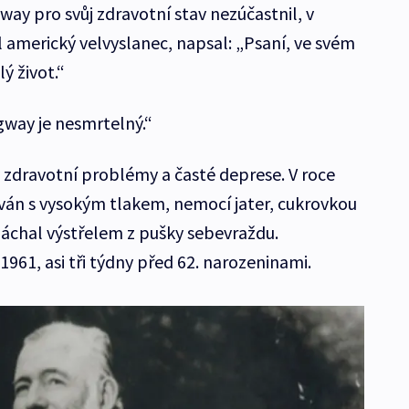
y pro svůj zdravotní stav nezúčastnil, v
 americký velvyslanec, napsal: „Psaní, ve svém
ý život.“
way je nesmrtelný.“
zdravotní problémy a časté deprese. V roce
ován s vysokým tlakem, nemocí jater, cukrovkou
páchal výstřelem z pušky sebevraždu.
1961, asi tři týdny před 62. narozeninami.