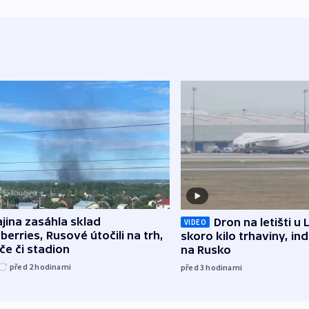
jina zasáhla sklad
Dron na letišti u 
VIDEO
berries, Rusové útočili na trh,
skoro kilo trhaviny, ind
če či stadion
na Rusko
před 2
hodinami
před 3
hodinami