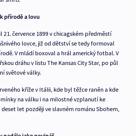
k přírodě a lovu
l 21. července 1899 v chicagském předměstí
ášnivého lovce, již od dětství se tedy formoval
írodě. V mládí boxoval a hrál americký fotbal. V
ářskou dráhu v listu The Kansas City Star, po půl
ní světové války.
veného kříže v Itálii, kde byl těžce raněn a kde
pomínky na válku i na milostné vzplanutí ke
o deset let později ve slavném románu Sbohem,
 nadále jako novinář