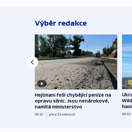
Výběr redakce
Ukra
Hejtmani řeší chybějící peníze na
Wild
opravu silnic. Jsou nenárokové,
hasi
namítá ministerstvo
09:02
09:15
před 2
hodinami