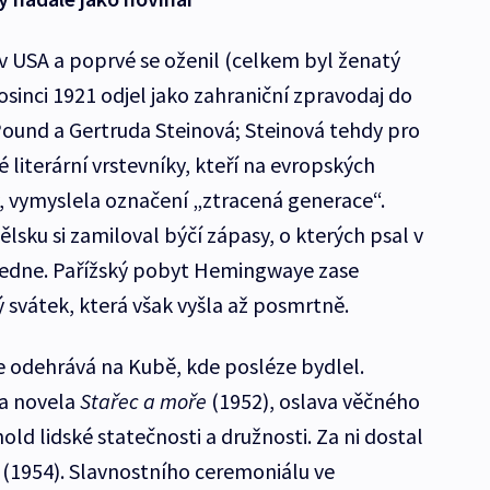
 v USA a poprvé se oženil (celkem byl ženatý
prosinci 1921 odjel jako zahraniční zpravodaj do
a Pound a Gertruda Steinová; Steinová tehdy pro
literární vrstevníky, kteří na evropských
y, vymyslela označení „ztracená generace“.
nělsku si zamiloval býčí zápasy, o kterých psal v
ledne. Pařížský pobyt Hemingwaye zase
ý svátek, která však vyšla až posmrtně.
e odehrává na Kubě, kde posléze bydlel.
la novela
Stařec a moře
(1952), oslava věčného
old lidské statečnosti a družnosti. Za ni dostal
 (1954). Slavnostního ceremoniálu ve