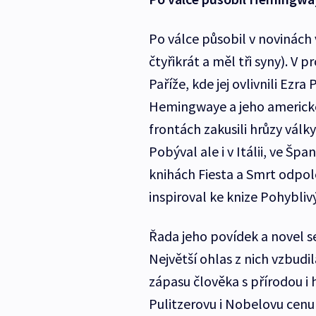
Po válce působil v novinách
čtyřikrát a měl tři syny). V 
Paříže, kde jej ovlivnili Ezr
Hemingwaye a jeho americké 
frontách zakusili hrůzy válk
Pobýval ale i v Itálii, ve Špa
knihách Fiesta a Smrt odpo
inspiroval ke knize Pohybliv
Řada jeho povídek a novel s
Největší ohlas z nich vzbudi
zápasu člověka s přírodou i h
Pulitzerovu i Nobelovu cenu