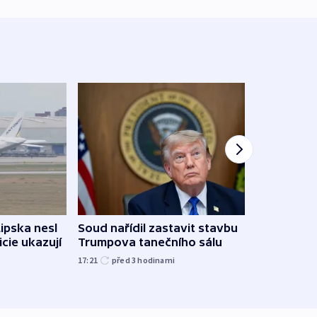
Lipska nesl
Soud nařídil zastavit stavbu
Žido
icie ukazují
Trumpova tanečního sálu
břehu
kriti
17:21
před 3
hodinami
před 3