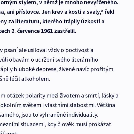
úsporným stylem, v němž je mnoho nevyřčeného.
, ani příslovce. Jen krev a kosti a svaly,“ řekl
y za literaturu, kterého trápily úzkosti a
tech 2. července 1961 zastřelil.
 v psaní ale usiloval vždy o poctivost a
vůli obavám o udržení svého literárního
 trápily hluboké deprese, živené navíc prožitými
šně léčil alkoholem.
em otázek polarity mezi životem a smrtí, lásky a
s okolním světem i vlastními slabostmi. Většina
samého, jsou to vyhraněné individuality.
ezními situacemi, kdy člověk musí prokázat
ář smrti.