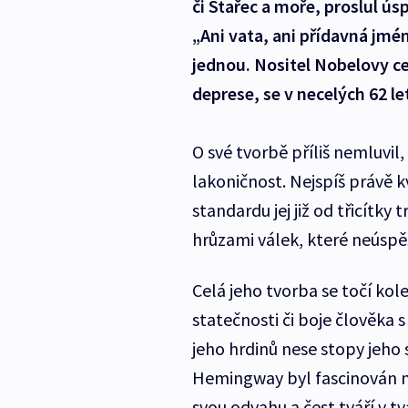
či Stařec a moře, proslul 
„Ani vata, ani přídavná jména
jednou. Nositel Nobelovy cen
deprese, se v necelých 62 le
O své tvorbě příliš nemluvil,
lakoničnost. Nejspíš právě k
standardu jej již od třicítky
hrůzami válek, které neúspě
Celá jeho tvorba se točí kol
statečnosti či boje člověka 
jeho hrdinů nese stopy jeho 
Hemingway byl fascinován m
svou odvahu a čest tváří v tv