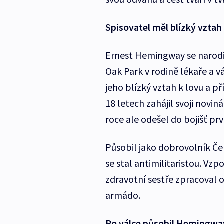
Spisovatel měl blízký vztah 
Ernest Hemingway se narodi
Oak Park v rodině lékaře a v
jeho blízký vztah k lovu a př
18 letech zahájil svoji novin
roce ale odešel do bojišť prv
Působil jako dobrovolník Čer
se stal antimilitaristou. Vz
zdravotní sestře zpracoval 
armádo.
Po válce působil Hemingway