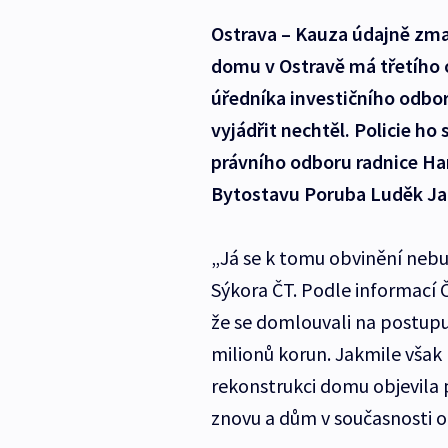
Ostrava – Kauza údajně zma
domu v Ostravě má třetího o
úředníka investičního odbor
vyjádřit nechtěl. Policie ho
právního odboru radnice H
Bytostavu Poruba Luděk Ja
„Já se k tomu obvinění nebud
Sýkora ČT. Podle informací 
že se domlouvali na postupu
milionů korun. Jakmile však r
rekonstrukci domu objevila po
znovu a dům v současnosti o