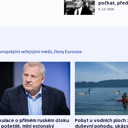
počkat, před
9. 12. 2018
vropskými veřejnými médii, členy Eurovize.
kulace o přímém ruském útoku
Pobyt u vodních ploch 
 pošetilé, míní estonský
duševní pohodu, ukáza