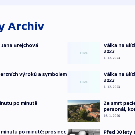
ky
Archiv
 Jana Brejchová
Válka na Blí
2023
1. 12. 2023
verzních výroků a symbolem
Válka na Blí
2023
1. 12. 2023
inutu po minutě
Za smrt paci
personál, kon
16. 1. 2020
 minutu po minutě: prosinec
Před 30 lety