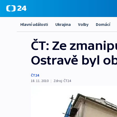
Hlavní události
Ukrajina
Volby
Domácí
ČT: Ze zmanip
Ostravě byl o
ČT24
18. 11. 2010
|
Zdroj:
ČT24