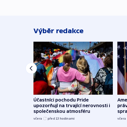
Výběr redakce
Účastníci pochodu Pride
Ame
upozorňují na trvající nerovnosti i
práv
společenskou atmosféru
spr
včera
před 13
hodinami
včera