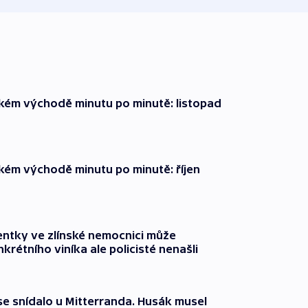
zkém východě minutu po minutě: listopad
zkém východě minutu po minutě: říjen
entky ve zlínské nemocnici může
krétního viníka ale policisté nenašli
 se snídalo u Mitterranda. Husák musel