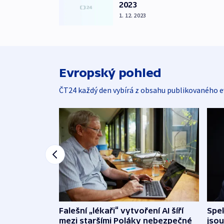
2023
1. 12. 2023
Evropský pohled
ČT24 každý den vybírá z obsahu publikovaného e
Falešní „lékaři“ vytvoření AI šíří
Spe
mezi staršími Poláky nebezpečné
jsou