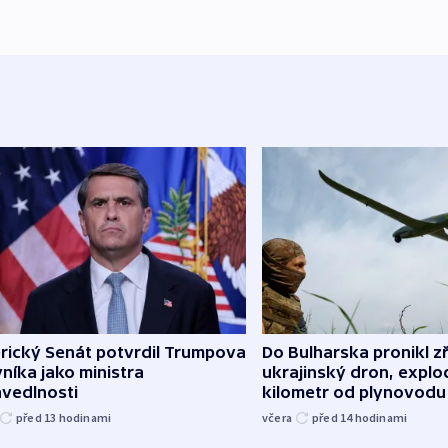
rický Senát potvrdil Trumpova
Do Bulharska pronikl z
níka jako ministra
ukrajinský dron, explo
avedlnosti
kilometr od plynovodu
před 13
hodinami
včera
před 14
hodinami