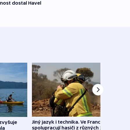
nost dostal Havel
Jiný jazyk i technika. Ve Francii
zvyšuje
„Musí
spolupracují hasiči z různých zemí
la
polit