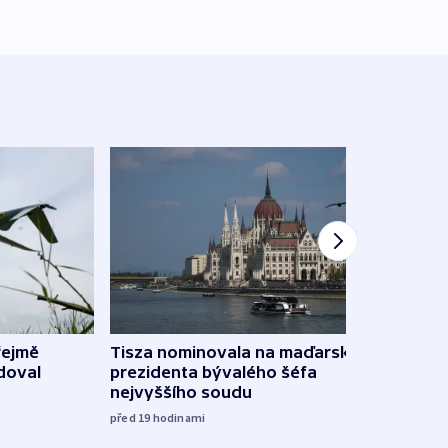
řejmě
Tisza nominovala na maďarského
Ruský
doval
prezidenta bývalého šéfa
čtyři 
nejvyššího soudu
včera
před 19
hodinami