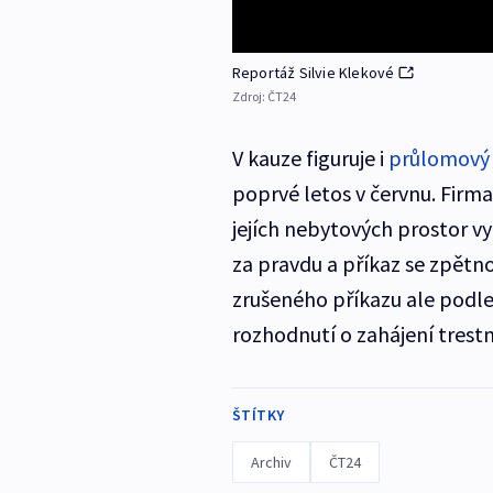
Reportáž Silvie Klekové
Zdroj:
ČT24
V kauze figuruje i
průlomový 
poprvé letos v červnu. Firma
jejích nebytových prostor vy
za pravdu a příkaz se zpětno
zrušeného příkazu ale podle 
rozhodnutí o zahájení trestn
ŠTÍTKY
Archiv
ČT24