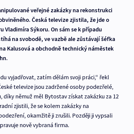
nipulované veřejné zakázky na rekonstrukci
bviněného. Česká televize zjistila, že jde o
u Vladimíra Sýkoru. On sám se k případu
 stíhá na svobodě, ve vazbě ale zůstávají šéfka
ana Kalusová a obchodně technický náměstek
hn.
u vyjadřovat, zatím dělám svoji práci,“ řekl
České televize jsou zadržené osoby podezřelé,
, díky němuž měl Bytostav získat zakázku za 12
adní zjistili, že se kolem zakázky na
dezření, okamžitě ji zrušili. Později ji vypsali
pravuje nově vybraná firma.