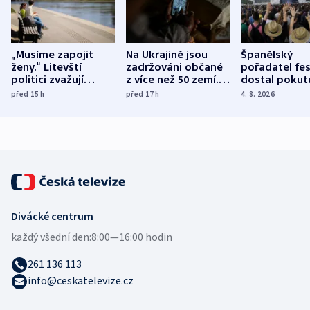
„Musíme zapojit
Na Ukrajině jsou
Španělský
ženy.“ Litevští
zadržováni občané
pořadatel fes
politici zvažují
z více než 50 zemí.
dostal pokut
dohodu o
Bojovali na straně
nekalé prakti
před 15
h
před 17
h
4. 8. 2026
demografii
Ruska
Divácké centrum
každý všední den:
8:00—16:00 hodin
261 136 113
info@ceskatelevize.cz