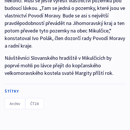
nekončí. Musí se ještě vyřešit vlastnictví pozemku pod
budoucí lávkou. „Tam se jedná o pozemky, které jsou ve
vlastnictví Povodí Moravy. Bude se asi s největší
pravděpodobností převádět na Jihomoravský kraj a ten
potom převede tyto pozemky na obec Mikulčice,“
konstatoval Ivo Polák, člen dozorčí rady Povodí Moravy
a radní kraje.
Návštěvníci Slovanského hradiště v Mikulčicích by
poprvé mohli po lávce přejít do kopčanského
velkomoravského kostela svaté Margity příští rok.
ŠTÍTKY
Archiv
ČT24