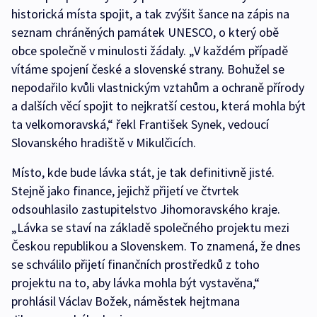
historická místa spojit, a tak zvýšit šance na zápis na
seznam chráněných památek UNESCO, o který obě
obce společně v minulosti žádaly. „V každém případě
vítáme spojení české a slovenské strany. Bohužel se
nepodařilo kvůli vlastnickým vztahům a ochraně přírody
a dalších věcí spojit to nejkratší cestou, která mohla být
ta velkomoravská,“ řekl František Synek, vedoucí
Slovanského hradiště v Mikulčicích.
Místo, kde bude lávka stát, je tak definitivně jisté.
Stejně jako finance, jejichž přijetí ve čtvrtek
odsouhlasilo zastupitelstvo Jihomoravského kraje.
„Lávka se staví na základě společného projektu mezi
Českou republikou a Slovenskem. To znamená, že dnes
se schválilo přijetí finančních prostředků z toho
projektu na to, aby lávka mohla být vystavěna,“
prohlásil Václav Božek, náměstek hejtmana