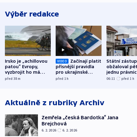
Výběr redakce
Irsko je „achillovou
Začínají platit
Státní zástu
VIDEO
patou“ Evropy,
přísnější pravidla
obžaloval pět 
vyzbrojit ho má
pro ukrajinské
jednu právni
Francie
uprchlíky
osobu v kauz
před 38
m
před 1
h
06:11
před 1
h
Bulovky
Aktuálně z rubriky
Archiv
Zemřela „česká Bardotka“ Jana
Brejchová
6. 2. 2026
6. 2. 2026