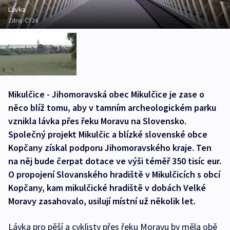
Lávka
Zdroj:
ČT24
Mikulčice - Jihomoravská obec Mikulčice je zase o
něco blíž tomu, aby v tamním archeologickém parku
vznikla lávka přes řeku Moravu na Slovensko.
Společný projekt Mikulčic a blízké slovenské obce
Kopčany získal podporu Jihomoravského kraje. Ten
na něj bude čerpat dotace ve výši téměř 350 tisíc eur.
O propojení Slovanského hradiště v Mikulčicích s obcí
Kopčany, kam mikulčické hradiště v dobách Velké
Moravy zasahovalo, usilují místní už několik let.
Lávka pro pěší a cyklisty přes řeku Moravu by měla obě