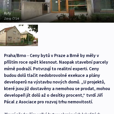
Byty
Zdroj:
ČT24
Praha/Brno - Ceny bytů v Praze a Brně by měly v
příštím roce opět klesnout. Naopak stavební parcely
mírně podraží. Potvrzují to realitní experti. Ceny
budou dolů tlačit nedobrovolné exekuce a plány
developerů na výstavbu nových domů. „U projektů,
které jsou již dostavěny a nemohou se prodat, mohou
developeři jít dolů až o desítky procent,“ tvrdí Jiří
Pácal z Asociace pro rozvoj trhu nemovitostí.