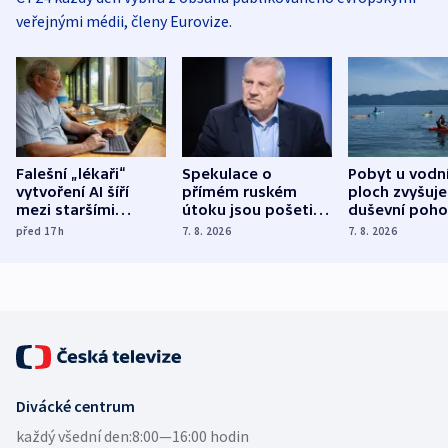
veřejnými médii, členy Eurovize.
Falešní „lékaři“
Spekulace o
Pobyt u vodn
vytvoření AI šíří
přímém ruském
ploch zvyšuje
mezi staršími
útoku jsou pošetilé,
duševní poho
Poláky nebezpečné
míní estonský
ukázala
před 17
h
7. 8. 2026
7. 8. 2026
zdravotní rady
bezpečnostní
mezinárodní 
expert
Divácké centrum
každý všední den:
8:00—16:00 hodin