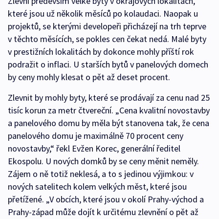
Zlevní především velké byty v okrajových lokalitách,
které jsou už několik měsíců po kolaudaci. Naopak u
projektů, se kterými developeři přicházejí na trh teprve
v těchto měsících, se pokles cen čekat nedá. Malé byty
v prestižních lokalitách by dokonce mohly příští rok
podražit o inflaci. U starších bytů v panelových domech
by ceny mohly klesat o pět až deset procent.
Zlevnit by mohly byty, které se prodávají za cenu nad 25
tisíc korun za metr čtvereční. „Cena kvalitní novostavby
a panelového domu by měla být stanovena tak, že cena
panelového domu je maximálně 70 procent ceny
novostavby,“ řekl Evžen Korec, generální ředitel
Ekospolu. U nových domků by se ceny měnit neměly.
Zájem o ně totiž neklesá, a to s jedinou výjimkou: v
nových satelitech kolem velkých měst, které jsou
přetížené. „V obcích, které jsou v okolí Prahy-východ a
Prahy-západ může dojít k určitému zlevnění o pět až