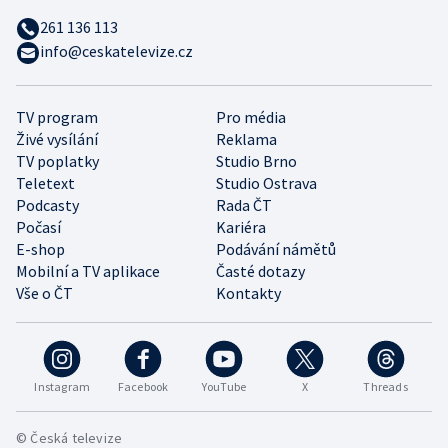
261 136 113
info@ceskatelevize.cz
TV program
Pro média
Živé vysílání
Reklama
TV poplatky
Studio Brno
Teletext
Studio Ostrava
Podcasty
Rada ČT
Počasí
Kariéra
E-shop
Podávání námětů
Mobilní a TV aplikace
Časté dotazy
Vše o ČT
Kontakty
Instagram
Facebook
YouTube
X
Threads
© Česká televize