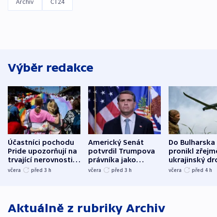
Archiv
ČT24
Výběr redakce
Účastníci pochodu
Americký Senát
Do Bulharska
Pride upozorňují na
potvrdil Trumpova
pronikl zřejm
trvající nerovnosti i
právníka jako
ukrajinský dr
společenskou
ministra
explodoval k
včera
před 3
h
včera
před 3
h
včera
před 4
h
atmosféru
spravedlnosti
od plynovod
Aktuálně z rubriky
Archiv