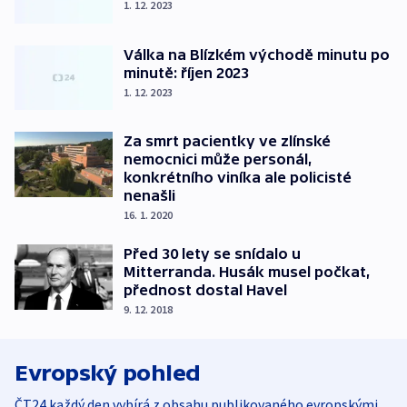
1. 12. 2023
Válka na Blízkém východě minutu po
minutě: říjen 2023
1. 12. 2023
Za smrt pacientky ve zlínské
nemocnici může personál,
konkrétního viníka ale policisté
nenašli
16. 1. 2020
Před 30 lety se snídalo u
Mitterranda. Husák musel počkat,
přednost dostal Havel
9. 12. 2018
Evropský pohled
ČT24 každý den vybírá z obsahu publikovaného evropskými