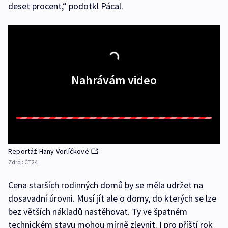
deset procent,“ podotkl Pácal.
Nahrávám video
Reportáž Hany Vorlíčkové
Zdroj:
ČT24
Cena starších rodinných domů by se měla udržet na
dosavadní úrovni. Musí jít ale o domy, do kterých se lze
bez větších nákladů nastěhovat. Ty ve špatném
technickém stavu mohou mírně zlevnit. I pro příští rok