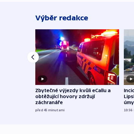
Výběr redakce
Zbytečné výjezdy kvůli eCallu a
Inci
obtěžující hovory zdržují
Lip
záchranáře
úmy
exp
před 45
minutami
10:56