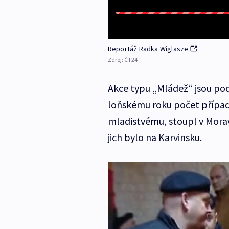
Reportáž Radka Wiglasze
Zdroj:
ČT24
Akce typu „Mládež“ jsou pod
loňskému roku počet případů
mladistvému, stoupl v Mora
jich bylo na Karvinsku.