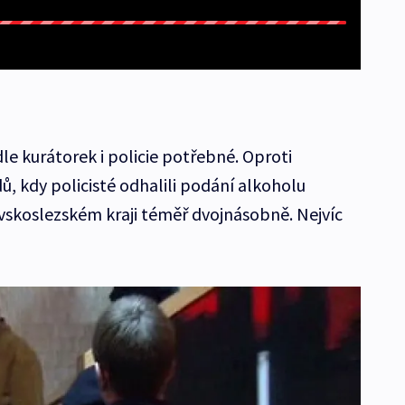
le kurátorek i policie potřebné. Oproti
, kdy policisté odhalili podání alkoholu
vskoslezském kraji téměř dvojnásobně. Nejvíc