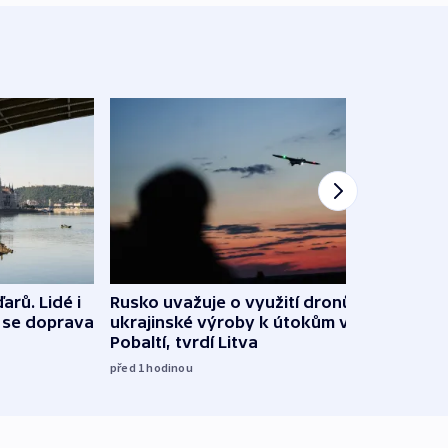
arů. Lidé i
Rusko uvažuje o využití dronů
VIDEO
e se doprava
ukrajinské výroby k útokům v
při 
Pobaltí, tvrdí Litva
před 1
před 1
hodinou