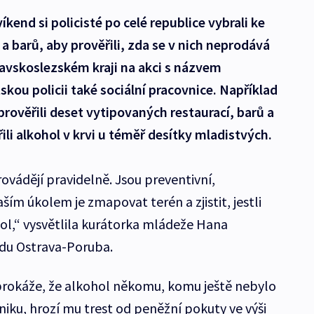
íkend si policisté po celé republice vybrali ke
a barů, aby prověřili, zda se v nich neprodává
avskoslezském kraji na akci s názvem
ou policii také sociální pracovnice. Například
rověřili deset vytipovaných restaurací, barů a
i alkohol v krvi u téměř desítky mladistvých.
rovádějí pravidelně. Jsou preventivní,
ším úkolem je zmapovat terén a zjistit, jestli
ohol,“ vysvětlila kurátorka mládeže Hana
du Ostrava-Poruba.
 prokáže, že alkohol někomu, komu ještě nebylo
iku, hrozí mu trest od peněžní pokuty ve výši