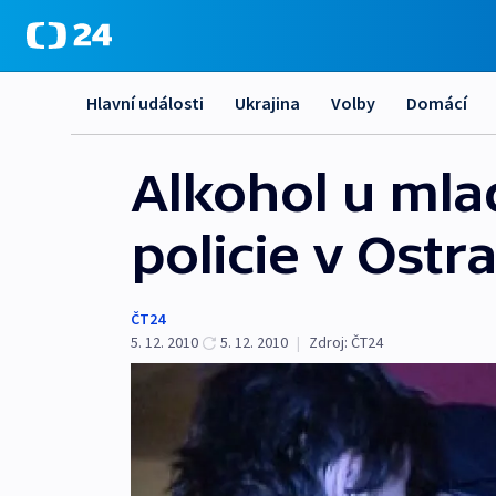
Hlavní události
Ukrajina
Volby
Domácí
Alkohol u mlad
policie v Ostr
ČT24
5. 12. 2010
5. 12. 2010
|
Zdroj:
ČT24