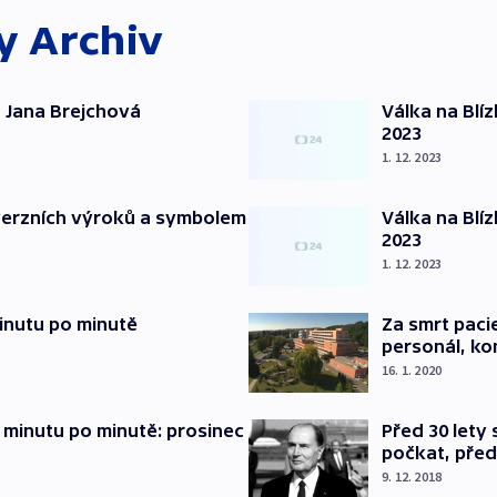
ky
Archiv
 Jana Brejchová
Válka na Blí
2023
1. 12. 2023
verzních výroků a symbolem
Válka na Blí
2023
1. 12. 2023
inutu po minutě
Za smrt paci
personál, kon
16. 1. 2020
 minutu po minutě: prosinec
Před 30 lety
počkat, před
9. 12. 2018