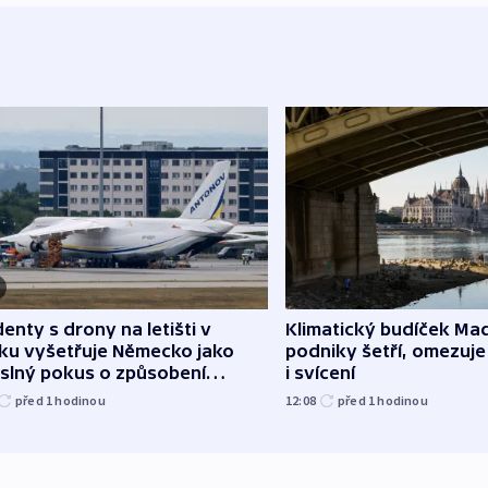
denty s drony na letišti v
Klimatický budíček Maď
sku vyšetřuje Německo jako
podniky šetří, omezuj
slný pokus o způsobení
i svícení
loze
před 1
hodinou
12:08
před 1
hodinou