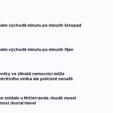
zkém východě minutu po minutě: listopad
zkém východě minutu po minutě: říjen
entky ve zlínské nemocnici může
krétního viníka ale policisté nenašli
 se snídalo u Mitterranda. Husák musel
nost dostal Havel