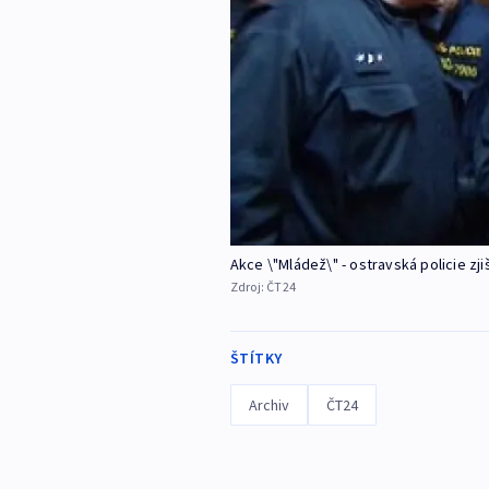
Akce \"Mládež\" - ostravská policie zji
Zdroj:
ČT24
ŠTÍTKY
Archiv
ČT24