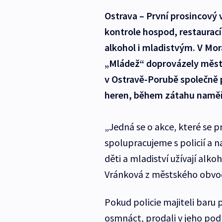
Ostrava – První prosincový v
kontrole hospod, restaurací 
alkohol i mladistvým. V Mor
„Mládež“ doprovázely městsk
v Ostravě-Porubě společně p
heren, během zátahu naměřil
„Jedná se o akce, které se p
spolupracujeme s policií a na
děti a mladiství užívají alk
Vránková z městského obvo
Pokud policie majiteli baru
osmnáct, prodali v jeho podn