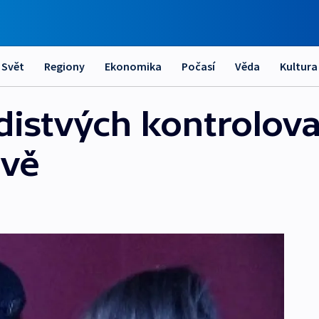
Svět
Regiony
Ekonomika
Počasí
Věda
Kultura
istvých kontroloval
avě