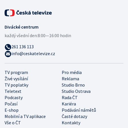
Divácké centrum
každý všední den:
8:00—16:00 hodin
261 136 113
info@ceskatelevize.cz
TV program
Pro média
Živé vysílání
Reklama
TV poplatky
Studio Brno
Teletext
Studio Ostrava
Podcasty
Rada ČT
Počasí
Kariéra
E-shop
Podávání námětů
Mobilní a TV aplikace
Časté dotazy
Vše o ČT
Kontakty