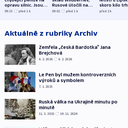
opravu silnic. Jsou
Rusové útočili na
skoro kilo trh
nenárokové, namítá
trh, hasiče či
indicie ukazuj
09:15
před 1
h
09:02
před 1
h
před 2
h
ministerstvo
stadion
Rusko
Aktuálně z rubriky
Archiv
Zemřela „česká Bardotka“ Jana
Brejchová
6. 2. 2026
6. 2. 2026
Le Pen byl mužem kontroverzních
výroků a symbolem
7. 1. 2025
Ruská válka na Ukrajině minutu po
minutě
11. 5. 2023
19. 11. 2024