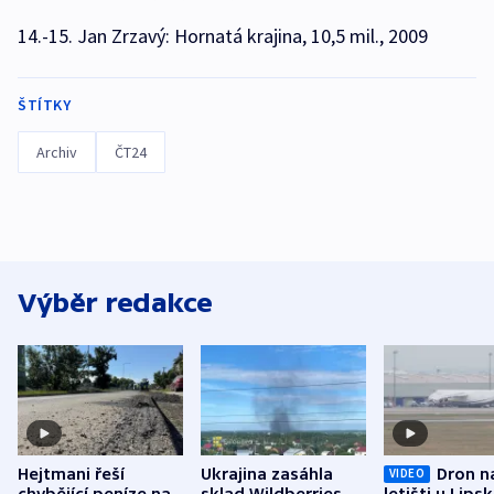
14.-15. Jan Zrzavý: Hornatá krajina, 10,5 mil., 2009
ŠTÍTKY
Archiv
ČT24
Výběr redakce
Hejtmani řeší
Ukrajina zasáhla
Dron n
VIDEO
chybějící peníze na
sklad Wildberries,
letišti u Lips