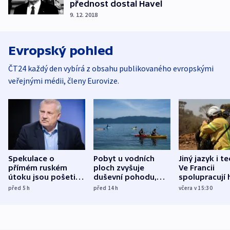
přednost dostal Havel
9. 12. 2018
Evropský pohled
ČT24 každý den vybírá z obsahu publikovaného evropskými
veřejnými médii, členy Eurovize.
Spekulace o
Pobyt u vodních
Jiný jazyk i t
přímém ruském
ploch zvyšuje
Ve Francii
útoku jsou pošetilé,
duševní pohodu,
spolupracují h
míní estonský
ukázala
různých zemí
před 5
h
před 14
h
včera v 15:30
bezpečnostní
mezinárodní studie
expert