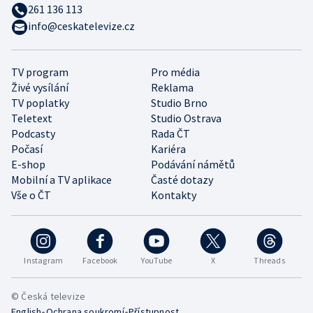
261 136 113
info@ceskatelevize.cz
TV program
Pro média
Živé vysílání
Reklama
TV poplatky
Studio Brno
Teletext
Studio Ostrava
Podcasty
Rada ČT
Počasí
Kariéra
E-shop
Podávání námětů
Mobilní a TV aplikace
Časté dotazy
Vše o ČT
Kontakty
Instagram
Facebook
YouTube
X
Threads
© Česká televize
•
•
English
Ochrana soukromí
Přístupnost