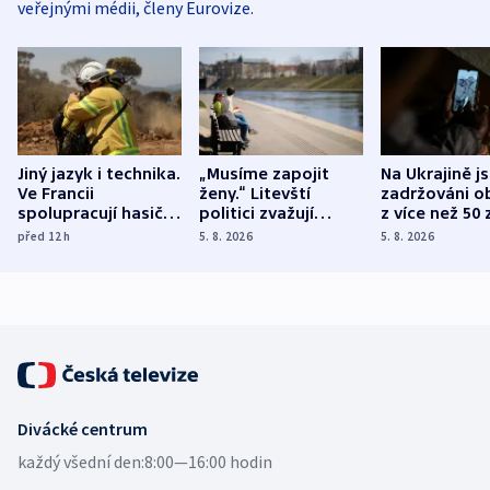
veřejnými médii, členy Eurovize.
Jiný jazyk i technika.
„Musíme zapojit
Na Ukrajině j
Ve Francii
ženy.“ Litevští
zadržováni o
spolupracují hasiči z
politici zvažují
z více než 50 
různých zemí
dohodu o
Bojovali na s
před 12
h
5. 8. 2026
5. 8. 2026
demografii
Ruska
Divácké centrum
každý všední den:
8:00—16:00 hodin