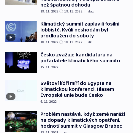
než špatnou dohodu
19. 11. 2022
19. 11. 2022
|
daz
Klimatický summit zaplavili fosilní
lobbisté. Kvůli neshodám byl
prodloužen do soboty
18. 11. 2022
18. 11. 2022
|
dk
Česko zvažuje kandidaturu na
pořadatele klimatického summitu
15. 11. 2022
|
Světoví lídři míří do Egypta na
klimatickou konferenci. Hlasem
Evropské unie bude Česko
6. 11. 2022
|
Problém nastává, když země naráží
na dopady klimatických opatření,
hodnotí summit v Glasgow Brabec
13. 11. 2021
|
rp