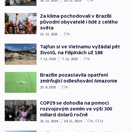
20. 11. 2025
20. 11. 2025
|
ČTK
Za klima pochodovali v Brazílii
původní obyvatelé i lidé z celého
světa
15. 11. 2025
|
ČTK
Tajfun si ve Vietnamu vyžádal pět
životů, na Filipínách už 188
7. 11. 2025
7. 11. 2025
|
ČTK
Brazílie pozastavila opatření
zmírňující odlesňování Amazonie
23. 8. 2025
|
ČTK
COP29 se dohodla na pomoci
rozvojovým zemím ve výši 300
miliard dolarů ročně
23. 11. 2024
24. 11. 2024
|
ČTK
,
ČT24