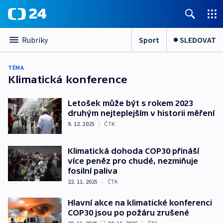
Sport
SLEDOVAT
Rubriky
TÉMA
Klimatická konference
Letošek může být s rokem 2023
druhým nejteplejším v historii měření
9. 12. 2025
|
ČTK
Klimatická dohoda COP30 přináší
více peněz pro chudé, nezmiňuje
fosilní paliva
22. 11. 2025
|
ČTK
Hlavní akce na klimatické konferenci
COP30 jsou po požáru zrušené