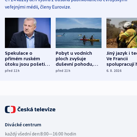
veřejnými médii, členy Eurovize.
Spekulace o
Pobyt u vodních
Jiný jazyk i t
přímém ruském
ploch zvyšuje
Ve Francii
útoku jsou pošetilé,
duševní pohodu,
spolupracují h
míní estonský
ukázala
různých zemí
před 12
h
před 21
h
6. 8. 2026
bezpečnostní
mezinárodní studie
expert
Divácké centrum
každý všední den:
8:00—16:00 hodin