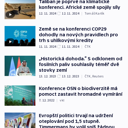
Taliban je poprvé na klimatické
konferenci. Africké země spojily síly
12. 11. 2024
12. 11. 2024
|
Tomáš Karlík
Země se na konferenci COP29
dohodly na nových pravidlech pro
trh s uhlíkovými kredity
11. 11. 2024
11. 11. 2024
|
ČTK
„Historická dohoda.“ S odklonem od
fosilních paliv souhlasily téměř dvě
stovky zemí
13. 12. 2023
13. 12. 2023
|
ČTK
,
Reuters
Konference OSN o biodiverzitě má
pomoct zastavit hromadné vymírání
7. 12. 2022
|
vkl
Evropští politici trvají na udržení
oteplování pod 1,5 stupně.
Timmermans by volil spíš žádnou