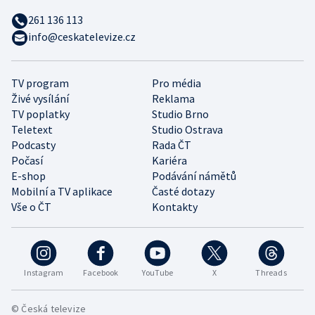
261 136 113
info@ceskatelevize.cz
TV program
Pro média
Živé vysílání
Reklama
TV poplatky
Studio Brno
Teletext
Studio Ostrava
Podcasty
Rada ČT
Počasí
Kariéra
E-shop
Podávání námětů
Mobilní a TV aplikace
Časté dotazy
Vše o ČT
Kontakty
Instagram
Facebook
YouTube
X
Threads
© Česká televize