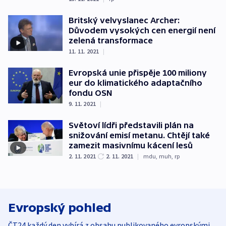
Britský velvyslanec Archer:
Důvodem vysokých cen energií není
zelená transformace
11. 11. 2021
|
Evropská unie přispěje 100 miliony
eur do klimatického adaptačního
fondu OSN
9. 11. 2021
|
Světoví lídři představili plán na
snižování emisí metanu. Chtějí také
zamezit masivnímu kácení lesů
2. 11. 2021
2. 11. 2021
|
mdu
,
muh
,
rp
Evropský pohled
ČT24 každý den vybírá z obsahu publikovaného evropskými