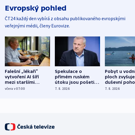
Evropský pohled
ČT24 každý den vybírá z obsahu publikovaného evropskými
veřejnými médii, členy Eurovize.
Falešní „lékaři“
Spekulace o
Pobyt u vodn
vytvoření AI šíří
přímém ruském
ploch zvyšuje
mezi staršími
útoku jsou pošetilé,
duševní poho
Poláky nebezpečné
míní estonský
ukázala
včera v 07:00
7. 8. 2026
7. 8. 2026
zdravotní rady
bezpečnostní
mezinárodní 
expert