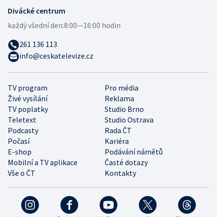
Divácké centrum
každý všední den:
8:00—16:00 hodin
261 136 113
info@ceskatelevize.cz
TV program
Pro média
Živé vysílání
Reklama
TV poplatky
Studio Brno
Teletext
Studio Ostrava
Podcasty
Rada ČT
Počasí
Kariéra
E-shop
Podávání námětů
Mobilní a TV aplikace
Časté dotazy
Vše o ČT
Kontakty