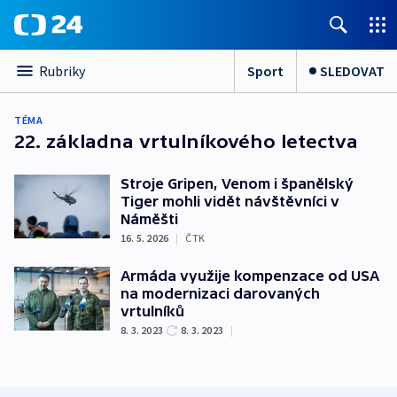
Sport
SLEDOVAT
Rubriky
TÉMA
22. základna vrtulníkového letectva
Stroje Gripen, Venom i španělský
Tiger mohli vidět návštěvníci v
Náměšti
16. 5. 2026
|
ČTK
Armáda využije kompenzace od USA
na modernizaci darovaných
vrtulníků
8. 3. 2023
8. 3. 2023
|