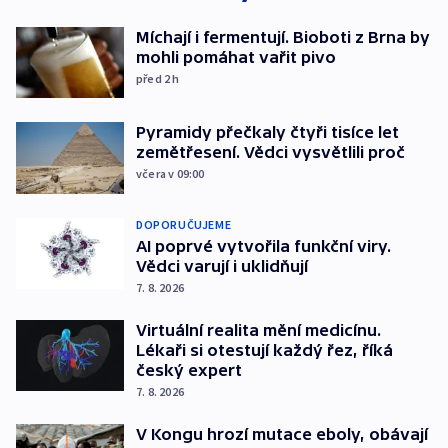
Míchají i fermentují. Bioboti z Brna by
mohli pomáhat vařit pivo
před 2
h
Pyramidy přečkaly čtyři tisíce let
zemětřesení. Vědci vysvětlili proč
včera v 09:00
DOPORUČUJEME
AI poprvé vytvořila funkční viry.
Vědci varují i uklidňují
7. 8. 2026
Virtuální realita mění medicínu.
Lékaři si otestují každý řez, říká
český expert
7. 8. 2026
V Kongu hrozí mutace eboly, obávají