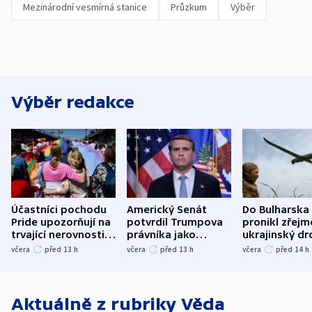
Mezinárodní vesmírná stanice
Průzkum
Výběr
Výběr redakce
Účastníci pochodu
Americký Senát
Do Bulharska
Pride upozorňují na
potvrdil Trumpova
pronikl zřejm
trvající nerovnosti i
právníka jako
ukrajinský dr
společenskou
ministra
explodoval k
včera
před 13
h
včera
před 13
h
včera
před 14
h
atmosféru
spravedlnosti
od plynovod
Aktuálně z rubriky
Věda