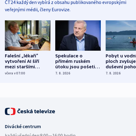
ČT24 každý den vybírá z obsahu publikovaného evropskými
veřejnými médii, členy Eurovize.
Falešní „lékaři“
Spekulace o
Pobyt u vodn
vytvoření AI šíří
přímém ruském
ploch zvyšuje
mezi staršími
útoku jsou pošetilé,
duševní poho
Poláky nebezpečné
míní estonský
ukázala
včera v 07:00
7. 8. 2026
7. 8. 2026
zdravotní rady
bezpečnostní
mezinárodní 
expert
Divácké centrum
každý všední den:
8:00—16:00 hodin