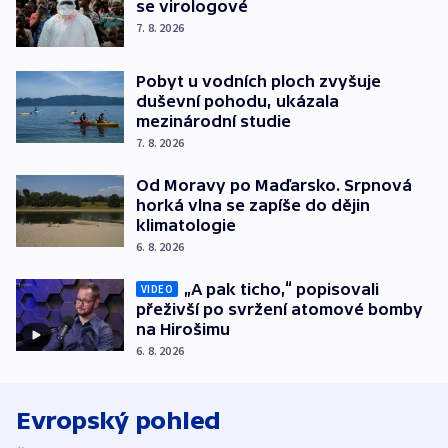
se virologové
7. 8. 2026
Pobyt u vodních ploch zvyšuje
duševní pohodu, ukázala
mezinárodní studie
7. 8. 2026
Od Moravy po Maďarsko. Srpnová
horká vlna se zapíše do dějin
klimatologie
6. 8. 2026
„A pak ticho,“ popisovali
VIDEO
přeživší po svržení atomové bomby
na Hirošimu
6. 8. 2026
Evropský pohled