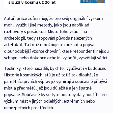
slouží v kosmu už 20 let
Autoři práce zdůrazňují, že pro svůj originální výzkum
mohli využít i jiné metody, jako jsou například
rozhovory s posádkou. Místo toho vsadili na
archeologii, tedy stopování původu nalezených
artefaktů. Ta totiž umožňuje rozpoznat a popsat
dlouhodobější vzorce chování, které respondenti nejsou
schopni nebo dokonce ochotni vyjádřit, vysvětlují vědci.
Techniky, které nasadili, by chtěli využívat i v budoucnu.
Historie kosmických letů je už totiž tak dlouhá, že
pamětníci prvních výprav již vymírají a současně přibývá
míst a předmětů, jež jsou důležité a jen špatně
popsané. Současně by se tyto postupy daly použít i pro
výzkum míst v jiných odlehlých, extrémních nebo
nebezpečných prostředích.