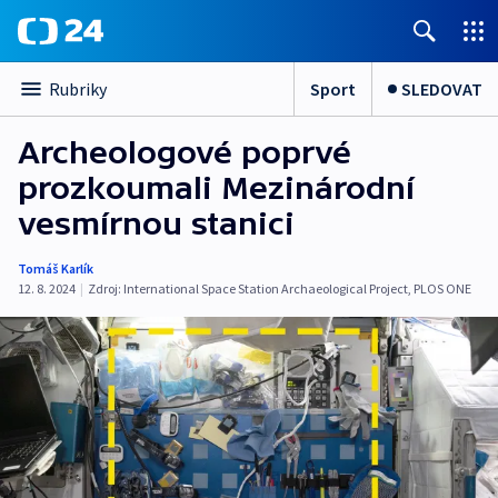
Sport
SLEDOVAT
Rubriky
Archeologové poprvé
prozkoumali Mezinárodní
vesmírnou stanici
Tomáš Karlík
12. 8. 2024
|
Zdroj:
International Space Station Archaeological Project
,
PLOS ONE