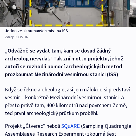
Jedno ze zkoumaných míst na ISS
Zdroj:
PLOS ONE
„Odvážně se vydat tam, kam se dosud žádný
archeolog nevydal.“ Tak zní motto projektu, jehož
autoři se rozhodli pomocí archeologických metod
prozkoumat Mezinárodní vesmírnou stanici (ISS).
Když se řekne archeologie, asi jen málokdo si představí
vesmír – konkrétně Mezinárodní vesmírnou stanici. A
přesto právě tam, 400 kilometrů nad povrchem Země,
teď první archeologický průzkum proběhl.
Projekt „Čtverec“ neboli
SQuARE
(Sampling Quadrangle
Assemblages Research Experiment) zkoumá šest