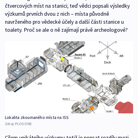
čtvercových míst na stanici; teď vědci popsali výsledky
výzkumů prvních dvou z nich – místa původně
navrženého pro vědecké účely a další části stanice u
toalety. Proč se ale o ně zajímají právě archeologové?
Lokalita zkoumaného místa na ISS
Zdroj:
PLOS ONE
Cílem unikátního výzkumu totiž je popsat rozdíly mezi