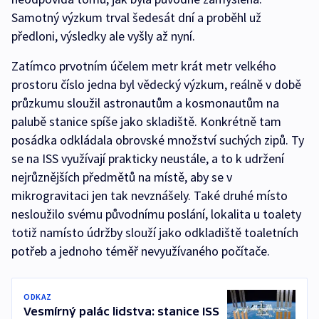
Samotný výzkum trval šedesát dní a proběhl už
předloni, výsledky ale vyšly až nyní.
Zatímco prvotním účelem metr krát metr velkého
prostoru číslo jedna byl vědecký výzkum, reálně v době
průzkumu sloužil astronautům a kosmonautům na
palubě stanice spíše jako skladiště. Konkrétně tam
posádka odkládala obrovské množství suchých zipů. Ty
se na ISS využívají prakticky neustále, a to k udržení
nejrůznějších předmětů na místě, aby se v
mikrogravitaci jen tak nevznášely. Také druhé místo
nesloužilo svému původnímu poslání, lokalita u toalety
totiž namísto údržby slouží jako odkladiště toaletních
potřeb a jednoho téměř nevyužívaného počítače.
ODKAZ
Vesmírný palác lidstva: stanice ISS