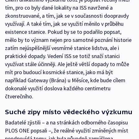
tím, pro co byly dané lokality na ISS navržené a
zkonstruované, a tím, jak se v současnosti doopravdy
využívají. A také tím, jak se využití měnilo v průběhu
existence stanice. Pokud by se to podařilo popsat,
mělo by to význam nejen pro samotné poznání historie
zatím nejúspěšnější vesmírné stanice lidstva, ale i
praktické dopady. Vedení ISS se totiž snaží stanici
využívat stále účinněji. Ale ještě větší dopady to může
mít pro budoucí kosmické stanice, jako má být
například Gateway (Brána) u Měsíce, kde bude cílem
dokonalé využití doslova každého centimetru
čtverečního.
Suché zipy místo vědeckého výzkumu
Badatelé zjistili – a na stránkách odborného časopisu
PLOS ONE popsali –, že reálné využití zmíněných míst
neodpovídá tomu, jak byla původně zamýšlena.