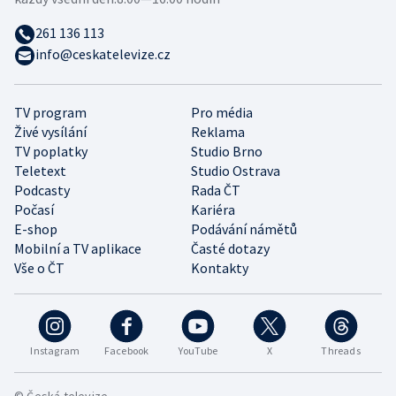
261 136 113
info@ceskatelevize.cz
TV program
Pro média
Živé vysílání
Reklama
TV poplatky
Studio Brno
Teletext
Studio Ostrava
Podcasty
Rada ČT
Počasí
Kariéra
E-shop
Podávání námětů
Mobilní a TV aplikace
Časté dotazy
Vše o ČT
Kontakty
Instagram
Facebook
YouTube
X
Threads