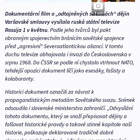
Dokumentární film o „odtajněných stránkách“ dějin
+ 3 další
Varšavské smlouvy vysílala ruská státní televize
Rossija 1 v květnu
. Podle jeho tvůrců byl pakt
obranným spojenectvím bránícím sovětské spojence
před „agresivní“ Severoatlantickou aliancí. V tomto
duchu televize obhajovala i invazi do Československa v
srpnu 1968. Do ČSSR se podle ní chystalo vtrhnout NATO,
tehdejší opozici dokument líčí jako esesáky, fašisty a
kolaboranty.
Historici dokument označili za návrat k
propagandistickým metodám Sovětského svazu. Snímek
odsoudilo i slovenské ministerstvo zahraničí. „Odvysílání
tohoto dokumentu, který se snaží přepisovat dějiny a
falšovat historické pravdy o takové stinné kapitole naší
historie, poškozuje deklarované tradičně dobré