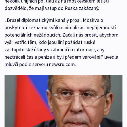
několik unijních politiků až na moskevském letišti
dozvědělo, že mají vstup do Ruska zakázaný.
„Brusel diplomatickými kanály prosil Moskvu o
poskytnutí seznamu kvůli minimalizaci nepříjemností
potenciálních nežádoucích. Začali nás prosit, abychom
vyšli vstříc těm, kdo jsou líní požádat ruské
zastupitelské úřady v zahraničí o informaci, aby
neztráceli čas a peníze a byli předem varováni,“ uvedla
mluvčí podle serveru newsru.com.