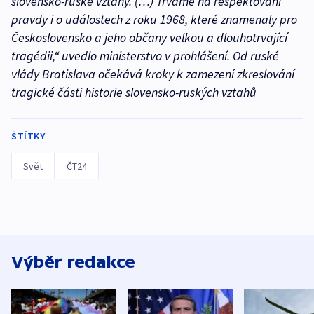
slovensko-ruské vztahy. (…) Trváme na respektování
pravdy i o událostech z roku 1968, které znamenaly pro
Československo a jeho občany velkou a dlouhotrvající
tragédii,“ uvedlo ministerstvo v prohlášení. Od ruské
vlády Bratislava očekává kroky k zamezení zkreslování
tragické části historie slovensko-ruských vztahů
ŠTÍTKY
Svět
ČT24
Výběr redakce