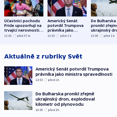
Účastníci pochodu
Americký Senát
Do Bulharska
Pride upozorňují na
potvrdil Trumpova
pronikl zřejm
trvající nerovnosti i
právníka jako
ukrajinský dr
společenskou
ministra
explodoval k
12:02
před 57
m
12:53
před 1
h
13:05
před 2
h
atmosféru
spravedlnosti
od plynovod
Aktuálně z rubriky
Svět
Americký Senát potvrdil Trumpova
právníka jako ministra spravedlnosti
12:53
před 1
h
Do Bulharska pronikl zřejmě
ukrajinský dron, explodoval
kilometr od plynovodu
13:05
před 2
h