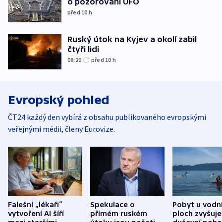
o pozorování UFO
před 10
h
Ruský útok na Kyjev a okolí zabil
čtyři lidi
08:20
před 10
h
Evropský pohled
ČT24 každý den vybírá z obsahu publikovaného evropskými
veřejnými médii, členy Eurovize.
Falešní „lékaři“
Spekulace o
Pobyt u vodn
vytvoření AI šíří
přímém ruském
ploch zvyšuje