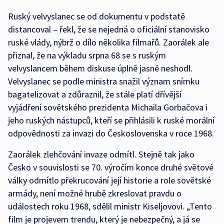
Ruský velvyslanec se od dokumentu v podstatě
distancoval – řekl, že se nejedná o oficiální stanovisko
ruské vlády, nýbrž o dílo několika filmařů. Zaorálek ale
přiznal, že na výkladu srpna 68 se s ruským
velvyslancem během diskuse úplně jasně neshodl.
Velvyslanec se podle ministra snažil význam snímku
bagatelizovat a zdůraznil, že stále platí dřívější
vyjádření sovětského prezidenta Michaila Gorbačova i
jeho ruských nástupců, kteří se přihlásili k ruské morální
odpovědnosti za invazi do Československa v roce 1968.
Zaorálek zlehčování invaze odmítl. Stejně tak jako
Česko v souvislosti se 70. výročím konce druhé světové
války odmítlo překrucování její historie a role sovětské
armády, není možné hrubě zkreslovat pravdu o
událostech roku 1968, sdělil ministr Kiseljovovi. „Tento
film je projevem trendu, který je nebezpečný, a já se