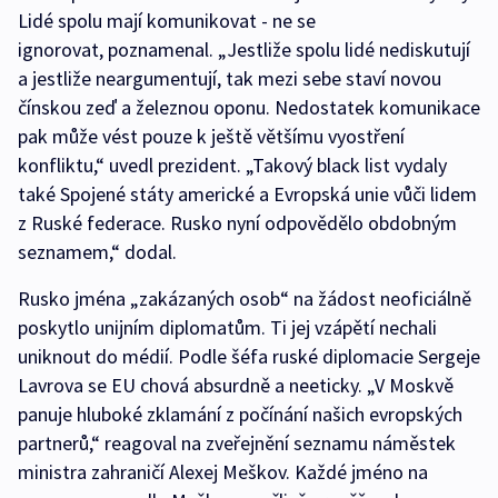
Lidé spolu mají komunikovat - ne se
ignorovat, poznamenal. „Jestliže spolu lidé nediskutují
a jestliže neargumentují, tak mezi sebe staví novou
čínskou zeď a železnou oponu. Nedostatek komunikace
pak může vést pouze k ještě většímu vyostření
konfliktu,“ uvedl prezident. „Takový black list vydaly
také Spojené státy americké a Evropská unie vůči lidem
z Ruské federace. Rusko nyní odpovědělo obdobným
seznamem,“ dodal.
Rusko jména „zakázaných osob“ na žádost neoficiálně
poskytlo unijním diplomatům. Ti jej vzápětí nechali
uniknout do médií. Podle šéfa ruské diplomacie Sergeje
Lavrova se EU chová absurdně a neeticky. „V Moskvě
panuje hluboké zklamání z počínání našich evropských
partnerů,“ reagoval na zveřejnění seznamu náměstek
ministra zahraničí Alexej Meškov. Každé jméno na