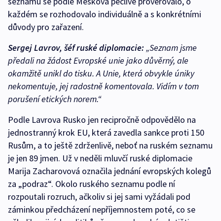
seznamu se podle Meškova pečlivě prověřovalo, o
každém se rozhodovalo individuálně a s konkrétními
důvody pro zařazení.
Sergej Lavrov, šéf ruské diplomacie:
„Seznam jsme
předali na žádost Evropské unie jako důvěrný, ale
okamžitě unikl do tisku. A Unie, která obvykle úniky
nekomentuje, jej radostně komentovala. Vidím v tom
porušení etických norem.“
Podle Lavrova Rusko jen recipročně odpovědělo na
jednostranný krok EU, která zavedla sankce proti 150
Rusům, a to ještě zdrženlivě, neboť na ruském seznamu
je jen 89 jmen. Už v neděli mluvčí ruské diplomacie
Marija Zacharovová označila jednání evropských kolegů
za „podraz“. Okolo ruského seznamu podle ní
rozpoutali rozruch, ačkoliv si jej sami vyžádali pod
záminkou předcházení nepříjemnostem poté, co se