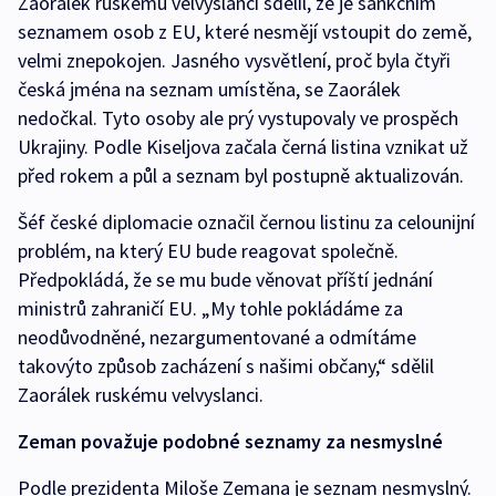
Zaorálek ruskému velvyslanci sdělil, že je sankčním
seznamem osob z EU, které nesmějí vstoupit do země,
velmi znepokojen. Jasného vysvětlení, proč byla čtyři
česká jména na seznam umístěna, se Zaorálek
nedočkal. Tyto osoby ale prý vystupovaly ve prospěch
Ukrajiny. Podle Kiseljova začala černá listina vznikat už
před rokem a půl a seznam byl postupně aktualizován.
Šéf české diplomacie označil černou listinu za celounijní
problém, na který EU bude reagovat společně.
Předpokládá, že se mu bude věnovat příští jednání
ministrů zahraničí EU. „My tohle pokládáme za
neodůvodněné, nezargumentované a odmítáme
takovýto způsob zacházení s našimi občany,“ sdělil
Zaorálek ruskému velvyslanci.
Zeman považuje podobné seznamy za nesmyslné
Podle prezidenta Miloše Zemana je seznam nesmyslný.