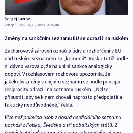
Sergej Lavrov
Zdroj:
ČT24/ČTK/AP/Pavel Golovkin
Změny na sankčním seznamu EU se odrazí i na ruském
Zacharovová zároveň označila údiv a rozhořčení v EU
nad ruským seznamem za „komedii“. Rusko totiž podle
ní dávno varovalo, že na unijní sankce analogicky
odpoví. V rozhlasovém rozhovoru upozornila, že
jakékoliv změny v unijním seznamu se podle principu
reciprocity odrazí i na seznamu ruském. „Nelze
připustit, aby se k nám chovali naprosto předpojatě a
fakticky neodůvodněně,“ řekla.
Více než polovina osob z dosud neoficiálního seznamu
pochází z Polska, Švédska a tří pobaltských států. Z
českých občanů je tam předseda zahraničního výboru