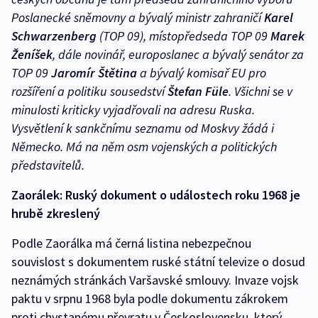
Poslanecké sněmovny a bývalý ministr zahraničí
Karel
Schwarzenberg
(TOP 09), místopředseda TOP 09
Marek
Ženíšek
, dále novinář, europoslanec a bývalý senátor za
TOP 09
Jaromír Štětina
a bývalý komisař EU pro
rozšíření a politiku sousedství
Štefan Füle
. Všichni se v
minulosti kriticky vyjadřovali na adresu Ruska.
Vysvětlení k sankčnímu seznamu od Moskvy žádá i
Německo. Má na něm osm vojenských a politických
představitelů.
Zaorálek: Ruský dokument o událostech roku 1968 je
hrubě zkreslený
Podle Zaorálka má černá listina nebezpečnou
souvislost s dokumentem ruské státní televize o dosud
neznámých stránkách Varšavské smlouvy. Invaze vojsk
paktu v srpnu 1968 byla podle dokumentu zákrokem
proti chystanému převratu v Československu, který