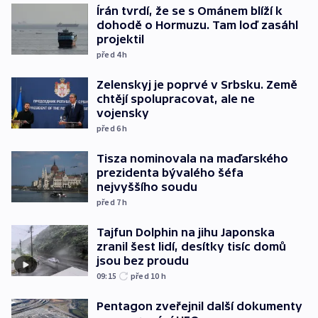
Írán tvrdí, že se s Ománem blíží k
dohodě o Hormuzu. Tam loď zasáhl
projektil
před 4
h
Zelenskyj je poprvé v Srbsku. Země
chtějí spolupracovat, ale ne
vojensky
před 6
h
Tisza nominovala na maďarského
prezidenta bývalého šéfa
nejvyššího soudu
před 7
h
Tajfun Dolphin na jihu Japonska
zranil šest lidí, desítky tisíc domů
jsou bez proudu
09:15
před 10
h
Pentagon zveřejnil další dokumenty