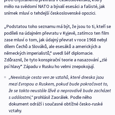
mělo na svědomí NATO a bývalí esesáci a fašisté, jak
snímek mluví o tehdejší československé opozici.
„Podstatou toho seznamu má být, že jsou to ti, kteří se
podíleli na údajném převratu v Kyjevě, zatímco ten film
zase mluví o tom, jak údajný převrat v roce 1968 nebyl
dílem Čechů a Slováků, ale esesáků a amerických a
německých imperialistů,“ uvedl šéf diplomacie.
Zdůraznil, že tyto konspirační teorie a nasazování „zlé
psí hlavy“ Západu v Rusku ho velmi znepokojují.
„Neexistuje cesta ven ze vztahů, které dneska jsou
mezi Evropou a Ruskem, pokud bude pokračovat to,
že se takto neustále lživě a nepravdivě bude zacházet
s událostmi,“
prohlásil Zaorálek. Podle něho
dokument odráží i současné obtížné česko-ruské
vztahy.