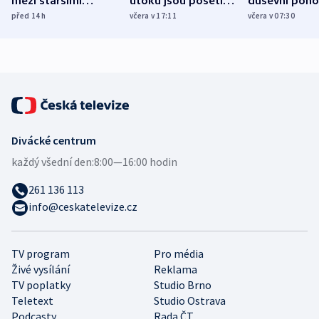
mezi staršími
útoku jsou pošetilé,
duševní poho
Poláky nebezpečné
míní estonský
ukázala
před 14
h
včera v 17:11
včera v 07:30
zdravotní rady
bezpečnostní
mezinárodní 
expert
Divácké centrum
každý všední den:
8:00—16:00 hodin
261 136 113
info@ceskatelevize.cz
TV program
Pro média
Živé vysílání
Reklama
TV poplatky
Studio Brno
Teletext
Studio Ostrava
Podcasty
Rada ČT