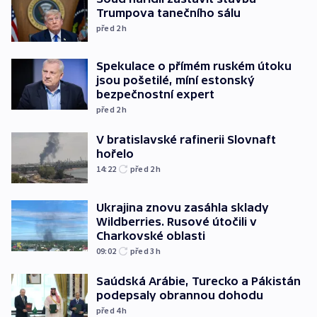
Trumpova tanečního sálu
před 2
h
Spekulace o přímém ruském útoku
jsou pošetilé, míní estonský
bezpečnostní expert
před 2
h
V bratislavské rafinerii Slovnaft
hořelo
14:22
před 2
h
Ukrajina znovu zasáhla sklady
Wildberries. Rusové útočili v
Charkovské oblasti
09:02
před 3
h
Saúdská Arábie, Turecko a Pákistán
podepsaly obrannou dohodu
před 4
h