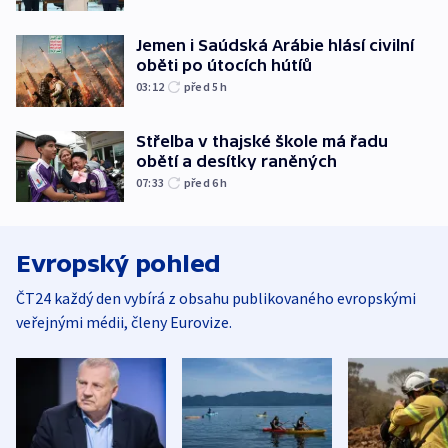
Jemen i Saúdská Arábie hlásí civilní
oběti po útocích hútíů
03:12
před 5
h
Střelba v thajské škole má řadu
obětí a desítky raněných
07:33
před 6
h
Evropský pohled
ČT24 každý den vybírá z obsahu publikovaného evropskými
veřejnými médii, členy Eurovize.