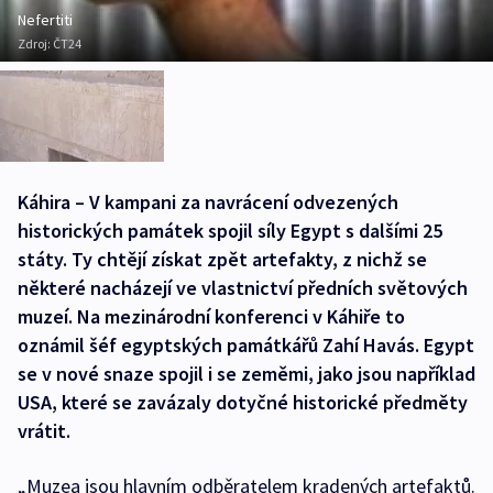
Nefertiti
Zdroj:
ČT24
Káhira – V kampani za navrácení odvezených
historických památek spojil síly Egypt s dalšími 25
státy. Ty chtějí získat zpět artefakty, z nichž se
některé nacházejí ve vlastnictví předních světových
muzeí. Na mezinárodní konferenci v Káhiře to
oznámil šéf egyptských památkářů Zahí Havás. Egypt
se v nové snaze spojil i se zeměmi, jako jsou například
USA, které se zavázaly dotyčné historické předměty
vrátit.
„Muzea jsou hlavním odběratelem kradených artefaktů.