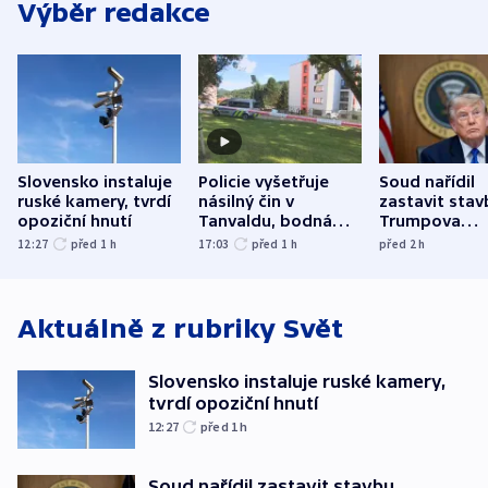
Výběr redakce
Slovensko instaluje
Policie vyšetřuje
Soud nařídil
ruské kamery, tvrdí
násilný čin v
zastavit stav
opoziční hnutí
Tanvaldu, bodná
Trumpova
zranění při něm
tanečního sá
12:27
před 1
h
17:03
před 1
h
před 2
h
utrpěli tři lidé
Aktuálně z rubriky
Svět
Slovensko instaluje ruské kamery,
tvrdí opoziční hnutí
12:27
před 1
h
Soud nařídil zastavit stavbu