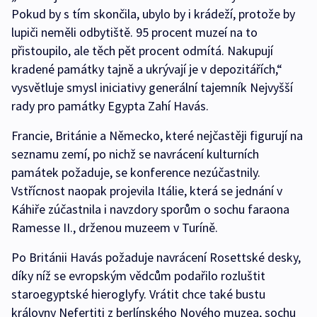
Pokud by s tím skončila, ubylo by i krádeží, protože by
lupiči neměli odbytiště. 95 procent muzeí na to
přistoupilo, ale těch pět procent odmítá. Nakupují
kradené památky tajně a ukrývají je v depozitářích,“
vysvětluje smysl iniciativy generální tajemník Nejvyšší
rady pro památky Egypta Zahí Havás.
Francie, Británie a Německo, které nejčastěji figurují na
seznamu zemí, po nichž se navrácení kulturních
památek požaduje, se konference nezúčastnily.
Vstřícnost naopak projevila Itálie, která se jednání v
Káhiře zúčastnila i navzdory sporům o sochu faraona
Ramesse II., drženou muzeem v Turíně.
Po Británii Havás požaduje navrácení Rosettské desky,
díky níž se evropským vědcům podařilo rozluštit
staroegyptské hieroglyfy. Vrátit chce také bustu
královny Nefertiti z berlínského Nového muzea, sochu