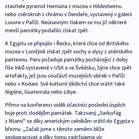
stavitele pyramid Hemiuna z muzea v Hildesheimu
nebo zvěrokruh z chrámu v Dendeře, vystavený v galerii
Louvre v Paříži. Neúnavným tlakem se mu již některé
menší památky podařilo získat zpět.
K Egyptu se připojilo i Řecko, které chce od Britského
muzea v Londýně získat zpět sochy a vlysy z aténského
panteonu. Peru požaduje památky pocházející z doby
říše Inků vystavené v USA a ve Švédsku, Sýrie chce zpět
artefakty, jež jsou součástí muzejních sbírek v Paříži
nebo v Kodani. Své kulturní dědictví chce vrátit také
Nigérie, Guatemala nebo Libye.
Přímo na konferenci viděli účastníci poslední úspěch
boje proti zlodějům památek. Takzvaný „Sarkofág
z Miami“ se díky americkým celníkům vrátil do Egypta v
březnu. „Začali jsme s těmito zeměmi blíže
spolupracovat a díky tomu zadržujeme víc