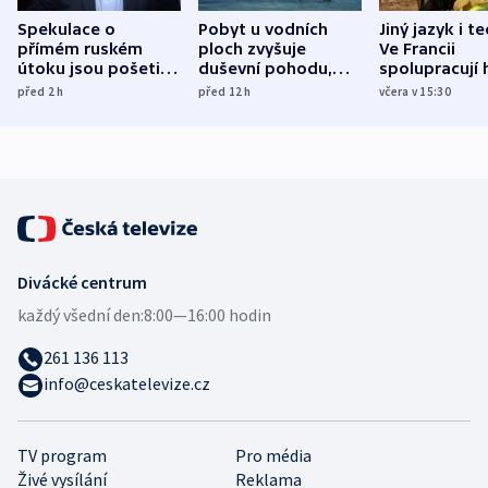
Spekulace o
Pobyt u vodních
Jiný jazyk i t
přímém ruském
ploch zvyšuje
Ve Francii
útoku jsou pošetilé,
duševní pohodu,
spolupracují h
míní estonský
ukázala
různých zemí
před 2
h
před 12
h
včera v 15:30
bezpečnostní
mezinárodní studie
expert
Divácké centrum
každý všední den:
8:00—16:00 hodin
261 136 113
info@ceskatelevize.cz
TV program
Pro média
Živé vysílání
Reklama