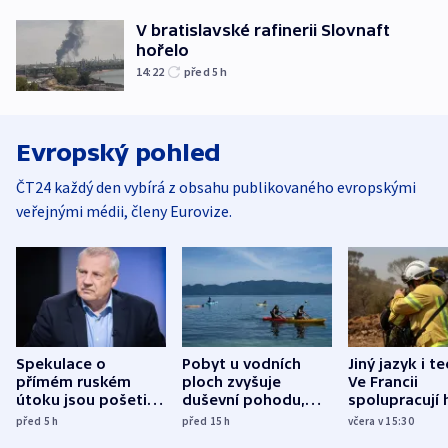
V bratislavské rafinerii Slovnaft
hořelo
14:22
před 5
h
Evropský pohled
ČT24 každý den vybírá z obsahu publikovaného evropskými
veřejnými médii, členy Eurovize.
Spekulace o
Pobyt u vodních
Jiný jazyk i t
přímém ruském
ploch zvyšuje
Ve Francii
útoku jsou pošetilé,
duševní pohodu,
spolupracují h
míní estonský
ukázala
různých zemí
před 5
h
před 15
h
včera v 15:30
bezpečnostní
mezinárodní studie