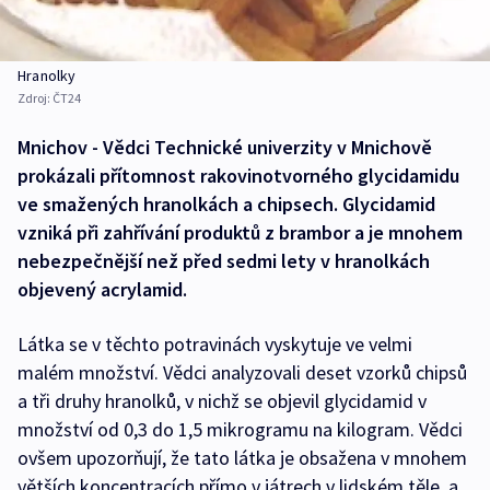
Hranolky
Zdroj:
ČT24
Mnichov - Vědci Technické univerzity v Mnichově
prokázali přítomnost rakovinotvorného glycidamidu
ve smažených hranolkách a chipsech. Glycidamid
vzniká při zahřívání produktů z brambor a je mnohem
nebezpečnější než před sedmi lety v hranolkách
objevený acrylamid.
Látka se v těchto potravinách vyskytuje ve velmi
malém množství. Vědci analyzovali deset vzorků chipsů
a tři druhy hranolků, v nichž se objevil glycidamid v
množství od 0,3 do 1,5 mikrogramu na kilogram. Vědci
ovšem upozorňují, že tato látka je obsažena v mnohem
větších koncentracích přímo v játrech v lidském těle, a