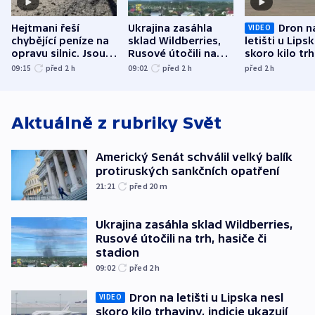
Hejtmani řeší
Ukrajina zasáhla
Dron n
VIDEO
chybějící peníze na
sklad Wildberries,
letišti u Lips
opravu silnic. Jsou
Rusové útočili na
skoro kilo trh
nenárokové, namítá
trh, hasiče či
indicie ukazuj
09:15
před 2
h
09:02
před 2
h
před 2
h
ministerstvo
stadion
Rusko
Aktuálně z rubriky
Svět
Americký Senát schválil velký balík
protiruských sankčních opatření
21:21
před 20
m
Ukrajina zasáhla sklad Wildberries,
Rusové útočili na trh, hasiče či
stadion
09:02
před 2
h
Dron na letišti u Lipska nesl
VIDEO
skoro kilo trhaviny, indicie ukazují