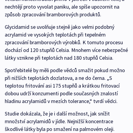
nechtějí proto vyvolat paniku, ale spíše upozornit na
způsob zpracování bramborových produktů.
Glycidamid se uvolňuje stejně jako velmi podobný
acrylamid ve vysokých teplotách při tepelném
zpracování bramborových výrobků. K tomuto procesu
dochází od 120 stupňů Celsia. Mnohem více nebezpečné
látky vznikne při teplotách nad 180 stupňů Celsia.
Spotřebitelé by měli podle vědců smažit pokud možno
při nižších teplotách dozlatova, a ne do černa. „S
teplotou fritování asi 175 stupňů a krátkou fritovací
dobou udrží konzumenti podle současných znalostí
hladinu acrylamidů v mezích tolerance,“ tvrdí vědci.
Studie dokázala, že je i další možnost, jak snížit
množství acrylamidů v jídle. Nejnižší koncentrace
škodlivé látky byla po smažení na palmovém oleji.