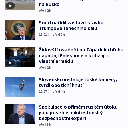
na Rusko
před 2
h
Soud nařídil zastavit stavbu
Trumpova tanečního sálu
17:21
před 2
h
Židovští osadníci na Západním břehu
napadají Palestince a kritizují i
vlastní armádu
před 2
h
Slovensko instaluje ruské kamery,
tvrdí opoziční hnutí
12:27
před 4
h
Spekulace o přímém ruském útoku
jsou pošetilé, míní estonský
bezpečnostní expert
před 5
h