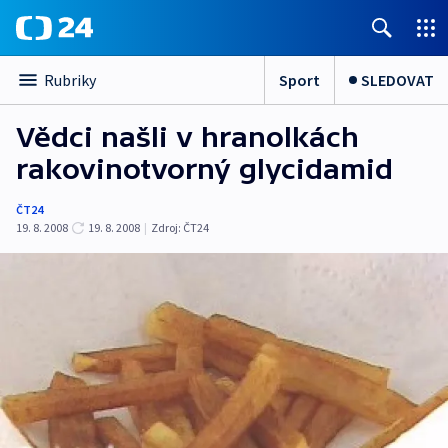
Sport
SLEDOVAT
Rubriky
Vědci našli v hranolkách
rakovinotvorný glycidamid
ČT24
19. 8. 2008
19. 8. 2008
|
Zdroj:
ČT24