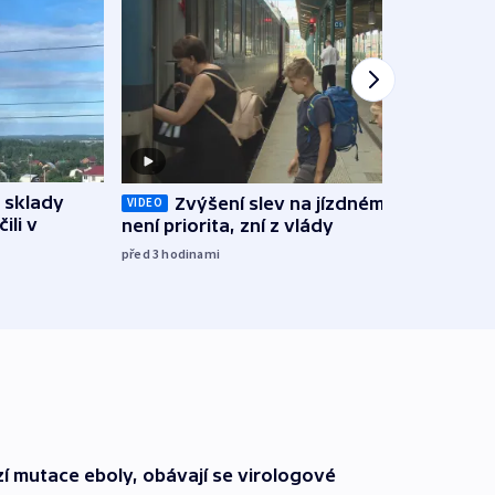
 sklady
Zvýšení slev na jízdném teď
Opil
VIDEO
ili v
není priorita, zní z vlády
vozid
stře
před 3
hodinami
před 4
í mutace eboly, obávají se virologové