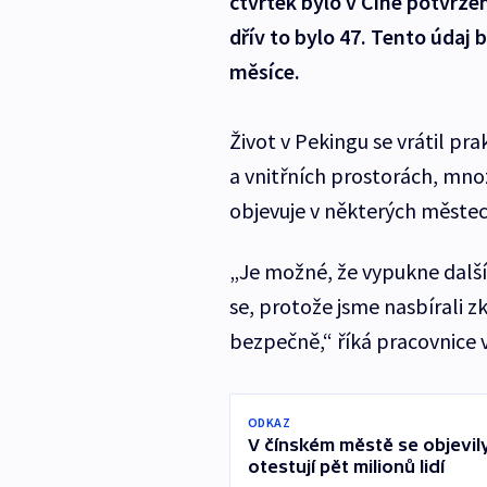
čtvrtek bylo v Číně potvrze
dřív to bylo 47. Tento údaj
měsíce.
Život v Pekingu se vrátil pr
a vnitřních prostorách, mnoz
objevuje v některých městec
„Je možné, že vypukne další
se, protože jsme nasbírali zk
bezpečně,“ říká pracovnice 
ODKAZ
V čínském městě se objevil
otestují pět milionů lidí