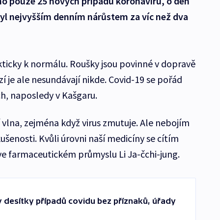
no pouze 25 nových případů koronaviru, o den
 byl nejvyšším denním nárůstem za víc než dva
akticky k normálu. Roušky jsou povinné v dopravě
í je ale nesundávají nikde. Covid-19 se pořád
h, naposledy v Kašgaru.
 vlna, zejména když virus zmutuje. Ale nebojím
ušenosti. Kvůli úrovni naší medicíny se cítím
ve farmaceutickém průmyslu Li Ja-čchi-jung.
y desítky případů covidu bez příznaků, úřady