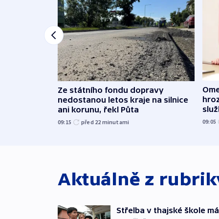
Ome
Ze státního fondu dopravy
hroz
nedostanou letos kraje na silnice
slu
ani korunu, řekl Půta
09:05
09:15
před 22
minutami
Aktuálně z rubri
Střelba v thajské škole má