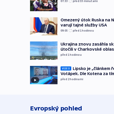
07:33
před 33
minutami
Omezený útok Ruska na NA
varují tajné služby USA
09:05
před 1
hodinou
Ukrajina znovu zasáhla sk
útočili v Charkovské oblas
před 1
hodinou
Lipsko je „článkem ř
VIDEO
Votápek. Dle Kotena za tí
před 2
hodinami
Evropský pohled