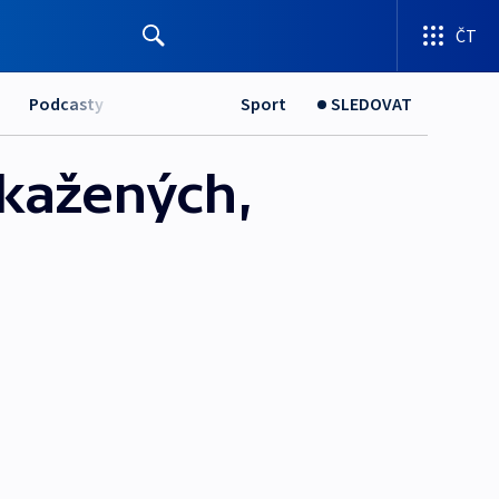
ČT
Podcasty
Sport
SLEDOVAT
akažených,