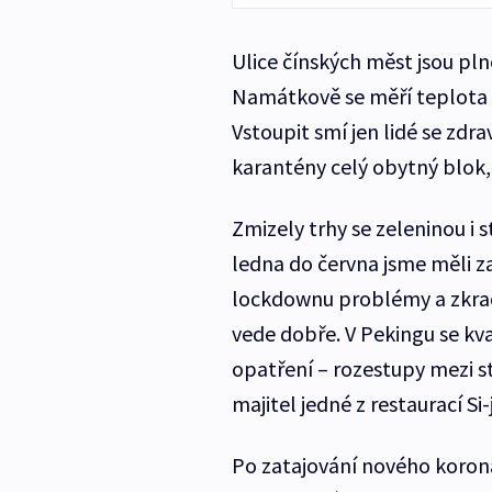
Ulice čínských měst jsou plné
Namátkově se měří teplota u
Vstoupit smí jen lidé se zdr
karantény celý obytný blok, 
Zmizely trhy se zeleninou i s
ledna do června jsme měli z
lockdownu problémy a zkrac
vede dobře. V Pekingu se kva
opatření – rozestupy mezi s
majitel jedné z restaurací Si
Po zatajování nového koron