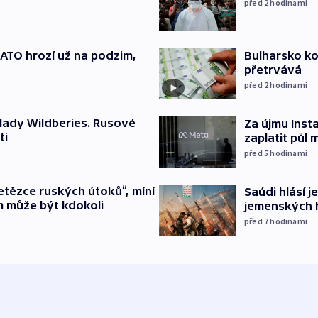
před 2
hodinami
TO hrozí už na podzim,
Bulharsko ko
přetrvává
před 2
hodinami
lady Wildberies. Rusové
Za újmu Ins
ti
zaplatit půl 
před 5
hodinami
etězce ruských útoků“, míní
Saúdi hlásí j
m může být kdokoli
jemenských 
před 7
hodinami