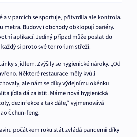
 a v parcích se sportuje, přitvrdila ale kontrola.
 metra. Budovy i obchody obklopují bariéry.
avotní aplikací. Jediný případ může poslat do
každý si proto své terirorium střeží.
tánky s jídlem. Zvýšily se hygienické nároky. „Od
avřeno. Některé restaurace měly kvůli
hovaly, ale nám se díky výdejnímu okénku
lita jídla dá zajistit. Máme nová hygienická
toly, dezinfekce a tak dále,“ vyjmenovává
-jao Čchun-feng.
aviru počátkem roku stát zvládá pandemii díky