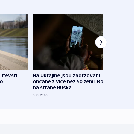
Litevští
Na Ukrajině jsou zadržováni
Španě
 o
občané z více než 50 zemí. Bojovali
dosta
na straně Ruska
4. 8. 20
5. 8. 2026