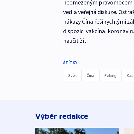
neomezeným pravomocem. Můž
vedla veřejná diskuze. Ostra
nákazy Čína řeší rychlými 
dispozici vakcína, koronavir
naučit žít.
ŠTÍTKY
Svět
Čína
Peking
Kaš
Výběr redakce