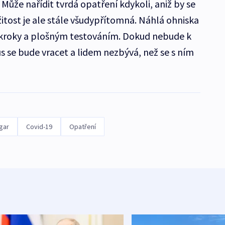
e nařídit tvrdá opatření kdykoli, aniž by se
žitost je ale stále všudypřítomná. Náhlá ohniska
zákroky a plošným testováním. Dokud nebude k
us se bude vracet a lidem nezbývá, než se s ním
gar
Covid-19
Opatření