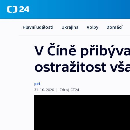
Hlavní události
Ukrajina
Volby
Domácí
V Číně přibýv
ostražitost v
pet
31. 10. 2020
|
Zdroj:
ČT24