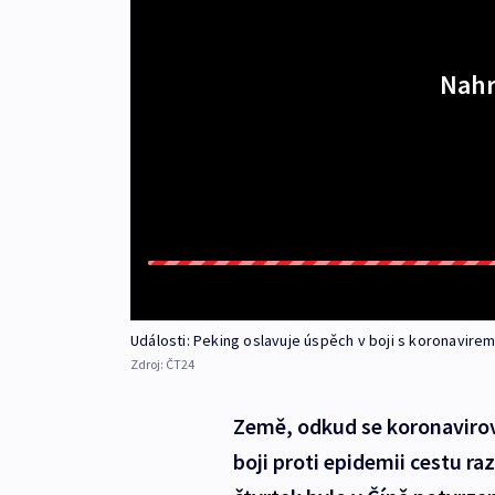
Nahr
Události: Peking oslavuje úspěch v boji s koronavire
Zdroj:
ČT24
Země, odkud se koronavirová
boji proti epidemii cestu ra