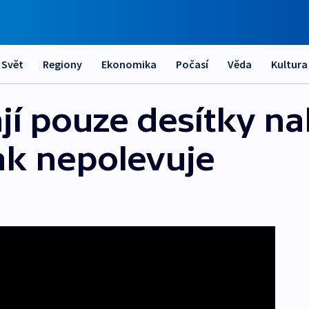
Svět
Regiony
Ekonomika
Počasí
Věda
Kultura
ají pouze desítky n
šak nepolevuje