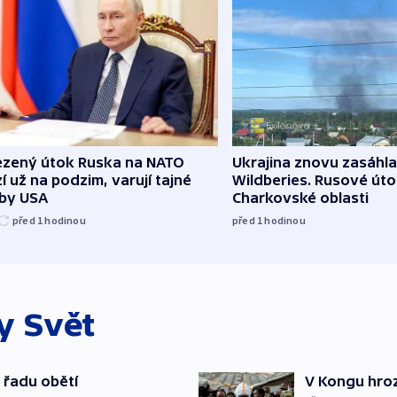
zený útok Ruska na NATO
Ukrajina znovu zasáhla
í už na podzim, varují tajné
Wildberies. Rusové útoč
žby USA
Charkovské oblasti
před 1
hodinou
před 1
hodinou
ky
Svět
 řadu obětí
V Kongu hroz