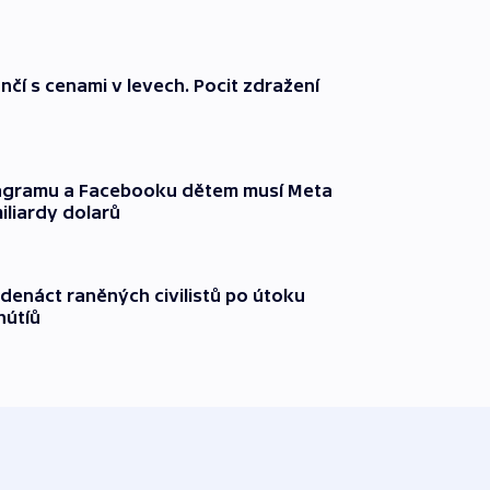
nčí s cenami v levech. Pocit zdražení
tagramu a Facebooku dětem musí Meta
miliardy dolarů
edenáct raněných civilistů po útoku
hútíů