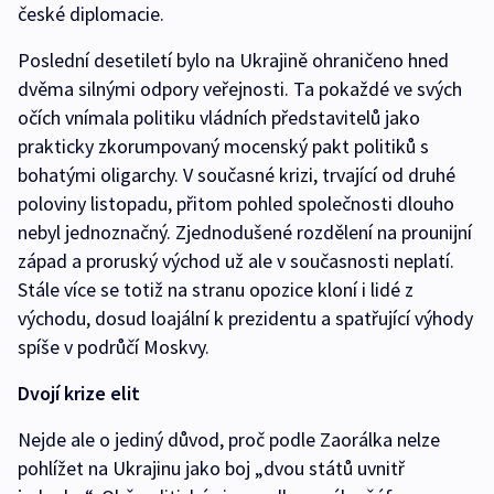
české diplomacie.
Poslední desetiletí bylo na Ukrajině ohraničeno hned
dvěma silnými odpory veřejnosti. Ta pokaždé ve svých
očích vnímala politiku vládních představitelů jako
prakticky zkorumpovaný mocenský pakt politiků s
bohatými oligarchy. V současné krizi, trvající od druhé
poloviny listopadu, přitom pohled společnosti dlouho
nebyl jednoznačný. Zjednodušené rozdělení na prounijní
západ a proruský východ už ale v současnosti neplatí.
Stále více se totiž na stranu opozice kloní i lidé z
východu, dosud loajální k prezidentu a spatřující výhody
spíše v podrůčí Moskvy.
Dvojí krize elit
Nejde ale o jediný důvod, proč podle Zaorálka nelze
pohlížet na Ukrajinu jako boj „dvou států uvnitř