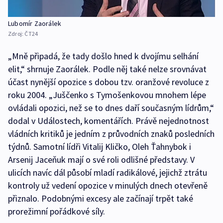
Lubomír Zaorálek
Zdroj:
ČT24
„Mně připadá, že tady došlo hned k dvojímu selhání
elit,“ shrnuje Zaorálek. Podle něj také nelze srovnávat
účast nynější opozice s dobou tzv. oranžové revoluce z
roku 2004. „Juščenko s Tymošenkovou mnohem lépe
ovládali opozici, než se to dnes daří současným lídrům,“
dodal v Událostech, komentářích. Právě nejednotnost
vládních kritiků je jedním z průvodních znaků posledních
týdnů. Samotní lídři Vitalij Kličko, Oleh Ťahnybok i
Arsenij Jaceňuk mají o své roli odlišné představy. V
ulicích navíc dál působí mladí radikálové, jejichž ztrátu
kontroly už vedení opozice v minulých dnech otevřeně
přiznalo. Podobnými excesy ale začínají trpět také
prorežimní pořádkové síly.