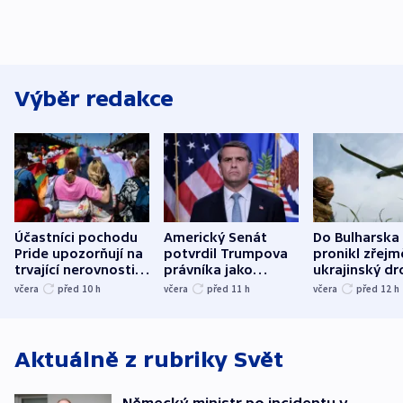
Výběr redakce
Účastníci pochodu
Americký Senát
Do Bulharska
Pride upozorňují na
potvrdil Trumpova
pronikl zřejm
trvající nerovnosti i
právníka jako
ukrajinský dr
společenskou
ministra
explodoval k
včera
před 10
h
včera
před 11
h
včera
před 12
h
atmosféru
spravedlnosti
od plynovod
Aktuálně z rubriky
Svět
Německý ministr po incidentu v