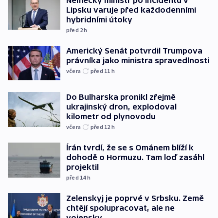
Lipsku varuje před každodenními
hybridními útoky
před 2
h
Americký Senát potvrdil Trumpova
právníka jako ministra spravedlnosti
včera
před 11
h
Do Bulharska pronikl zřejmě
ukrajinský dron, explodoval
kilometr od plynovodu
včera
před 12
h
Írán tvrdí, že se s Ománem blíží k
dohodě o Hormuzu. Tam loď zasáhl
projektil
před 14
h
Zelenskyj je poprvé v Srbsku. Země
chtějí spolupracovat, ale ne
vojensky