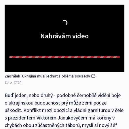
Nahrávám video
Zaorálek: Ukrajina musí jednat s oběma sousedy
Zdroj:
ČT24
Buď jeden, nebo druhý - podobné černobílé vidění boje
o ukrajinskou budoucnost prý může zemi pouze
uškodit. Konflikt mezi opozicí a vládní garniturou v čele
s prezidentem Viktorem Janukovyčem má kořeny v
chybách obou zúčastněných táborů, myslí si nový šéf