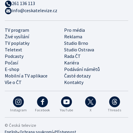
261 136 113
info@ceskatelevize.cz
TV program
Pro média
Živé vysílání
Reklama
TV poplatky
Studio Brno
Teletext
Studio Ostrava
Podcasty
Rada ČT
Počasí
Kariéra
E-shop
Podávání námětů
Mobilní a TV aplikace
Časté dotazy
Vše o ČT
Kontakty
Instagram
Facebook
YouTube
X
Threads
© Česká televize
•
•
English
Ochrana soukromí
Přístupnost