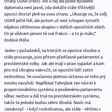
strany UDAR (Pěst). Ani u něj ale podle bývalého
diplomata není jasné, zda dokáže stále tříštivější
opozici dostat plně na svou stranu. „Ukazuje se, že svůj
UDAR ještě řídí, ale potom už není schopen vytvořit
nějakou většinovou skupinu v dalších opozičních silách.
On je vůdcem jenom té své frakce – a to je málo,“
dodává Máša.
Jeden z požadavků, na kterých se opozice shodne a
stále prosazuje, jsou přitom předčasné parlamentní a
prezidentské volby. Jak ale mají v praxi vypadat a kam
jimi má Ukrajina nakročit, se opoziční lídři zatím
neshodnou. Se současnou platnou ústavou se toho prý
mnoho nevyřeší. Například Tahnybok ten návrat k
proporcionálnímu systému a posílenému parlamentu
vůbec nechce a dál trvá na prezidentském systému,
takže ta jednání budou velmi dlouhá. Navíc má
Janukovyč - i když rozkolísanou, ale stále - většinu v