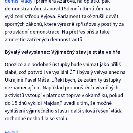
demisi vlády
i premiéra Azarova, na oplátku pak
demonstrantům stanovil 15denní ultimátům na
vyklizení středu Kyjeva. Parlament také zrušil devět
sporných zákonů, které výrazně zpřísňovaly postihy za
protivládní demonstrace. Na přetřes přišla také
amnestie zatčených demonstrantů.
Bývalý velvyslanec: Výjimečný stav je stále ve hře
Opozice ale podobné ústupky bude vnímat jako příliš
slabé, což potvrdil ve vysílání ČT i bývalý velvyslanec na
Ukrajině Pavel Máša. „Řekl bych, že zatím ty ústupky
neznamenají nic. Například propouštění uvězněných
aktivistů vstoupí v platnost teprve v okamžiku, pokud
do 15 dnů vyklidí Majdan,“ uvedl s tím, že možné
vyhlášení výjimečného stavu i další silová řešení vláda
rozhodně neshodila se stolu.
GALERIE