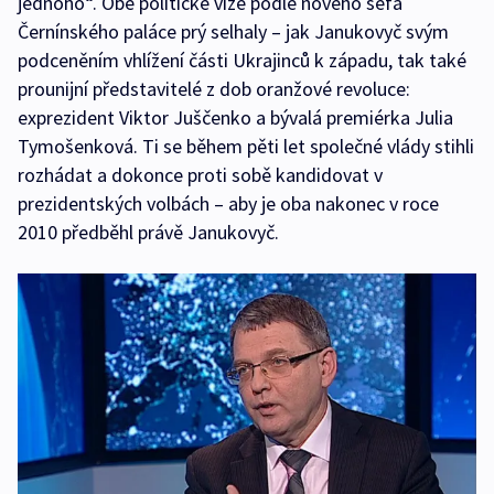
jednoho“. Obě politické vize podle nového šéfa
Černínského paláce prý selhaly – jak Janukovyč svým
podceněním vhlížení části Ukrajinců k západu, tak také
prounijní představitelé z dob oranžové revoluce:
exprezident Viktor Juščenko a bývalá premiérka Julia
Tymošenková. Ti se během pěti let společné vlády stihli
rozhádat a dokonce proti sobě kandidovat v
prezidentských volbách – aby je oba nakonec v roce
2010 předběhl právě Janukovyč.