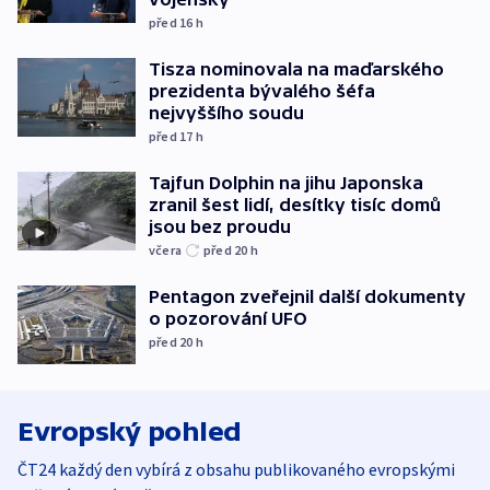
před 16
h
Tisza nominovala na maďarského
prezidenta bývalého šéfa
nejvyššího soudu
před 17
h
Tajfun Dolphin na jihu Japonska
zranil šest lidí, desítky tisíc domů
jsou bez proudu
včera
před 20
h
Pentagon zveřejnil další dokumenty
o pozorování UFO
před 20
h
Evropský pohled
ČT24 každý den vybírá z obsahu publikovaného evropskými