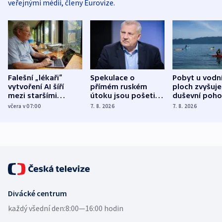
veřejnými médii, členy Eurovize.
Falešní „lékaři“
Spekulace o
Pobyt u vodn
vytvoření AI šíří
přímém ruském
ploch zvyšuje
mezi staršími
útoku jsou pošetilé,
duševní poho
Poláky nebezpečné
míní estonský
ukázala
včera v 07:00
7. 8. 2026
7. 8. 2026
zdravotní rady
bezpečnostní
mezinárodní 
expert
Divácké centrum
každý všední den:
8:00—16:00 hodin