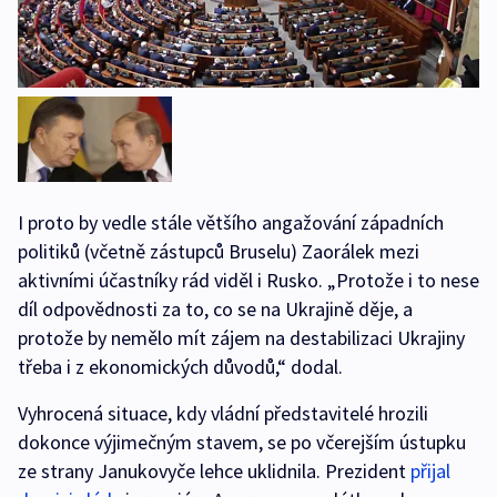
I proto by vedle stále většího angažování západních
politiků (včetně zástupců Bruselu) Zaorálek mezi
aktivními účastníky rád viděl i Rusko. „Protože i to nese
díl odpovědnosti za to, co se na Ukrajině děje, a
protože by nemělo mít zájem na destabilizaci Ukrajiny
třeba i z ekonomických důvodů,“ dodal.
Vyhrocená situace, kdy vládní představitelé hrozili
dokonce výjimečným stavem, se po včerejším ústupku
ze strany Janukovyče lehce uklidnila. Prezident
přijal