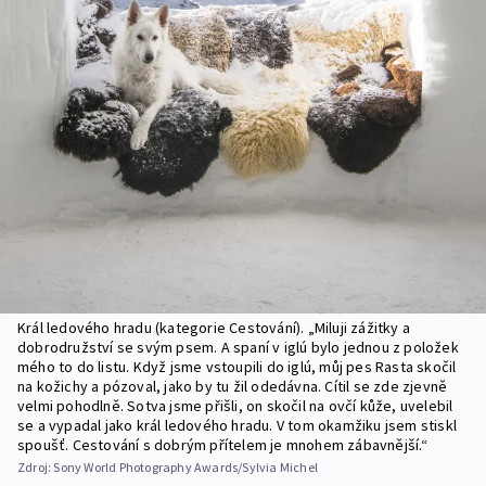
Král ledového hradu (kategorie Cestování). „Miluji zážitky a
dobrodružství se svým psem. A spaní v iglú bylo jednou z položek
mého to do listu. Když jsme vstoupili do iglú, můj pes Rasta skočil
na kožichy a pózoval, jako by tu žil odedávna. Cítil se zde zjevně
velmi pohodlně. Sotva jsme přišli, on skočil na ovčí kůže, uvelebil
se a vypadal jako král ledového hradu. V tom okamžiku jsem stiskl
spoušť. Cestování s dobrým přítelem je mnohem zábavnější.“
Zdroj:
Sony World Photography Awards/Sylvia Michel