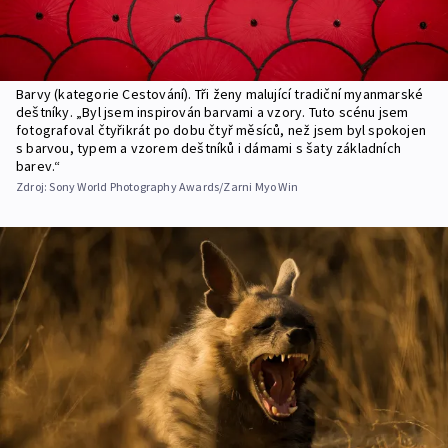
Barvy (kategorie Cestování). Tři ženy malující tradiční myanmarské
deštníky. „Byl jsem inspirován barvami a vzory. Tuto scénu jsem
fotografoval čtyřikrát po dobu čtyř měsíců, než jsem byl spokojen
s barvou, typem a vzorem deštníků i dámami s šaty základních
barev.“
Zdroj:
Sony World Photography Awards/Zarni Myo Win