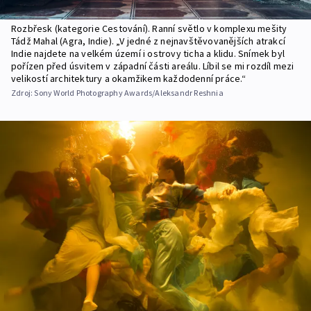
Rozbřesk (kategorie Cestování). Ranní světlo v komplexu mešity
Tádž Mahal (Agra, Indie). „V jedné z nejnavštěvovanějších atrakcí
Indie najdete na velkém území i ostrovy ticha a klidu. Snímek byl
pořízen před úsvitem v západní části areálu. Líbil se mi rozdíl mezi
velikostí architektury a okamžikem každodenní práce.“
Zdroj:
Sony World Photography Awards/Aleksandr Reshnia