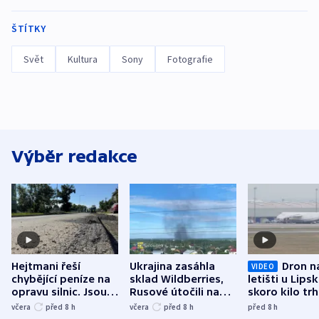
ŠTÍTKY
Svět
Kultura
Sony
Fotografie
Výběr redakce
Hejtmani řeší
Ukrajina zasáhla
Dron n
VIDEO
chybějící peníze na
sklad Wildberries,
letišti u Lips
opravu silnic. Jsou
Rusové útočili na
skoro kilo trh
nenárokové, namítá
trh, hasiče či
indicie ukazuj
včera
před 8
h
včera
před 8
h
před 8
h
ministerstvo
stadion
Rusko