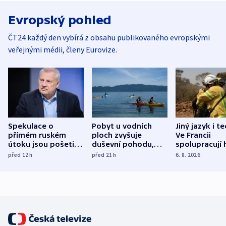
Evropský pohled
ČT24 každý den vybírá z obsahu publikovaného evropskými
veřejnými médii, členy Eurovize.
Spekulace o
Pobyt u vodních
Jiný jazyk i t
přímém ruském
ploch zvyšuje
Ve Francii
útoku jsou pošetilé,
duševní pohodu,
spolupracují h
míní estonský
ukázala
různých zemí
před 12
h
před 21
h
6. 8. 2026
bezpečnostní
mezinárodní studie
expert