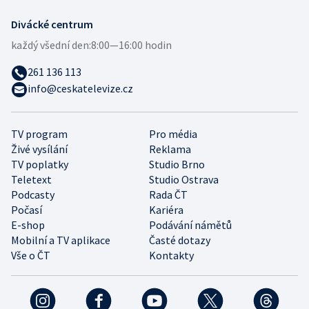
Divácké centrum
každý všední den:
8:00—16:00 hodin
261 136 113
info@ceskatelevize.cz
TV program
Pro média
Živé vysílání
Reklama
TV poplatky
Studio Brno
Teletext
Studio Ostrava
Podcasty
Rada ČT
Počasí
Kariéra
E-shop
Podávání námětů
Mobilní a TV aplikace
Časté dotazy
Vše o ČT
Kontakty