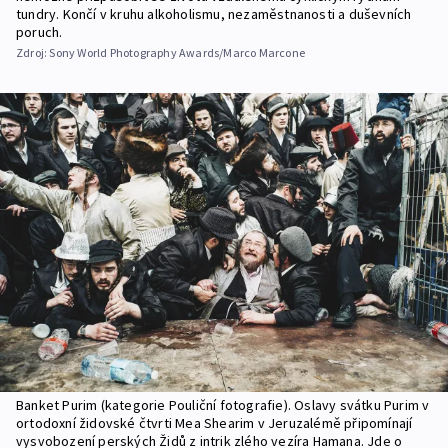
tundry. Končí v kruhu alkoholismu, nezaměstnanosti a duševních
poruch.
Zdroj:
Sony World Photography Awards/Marco Marcone
Banket Purim (kategorie Pouliční fotografie). Oslavy svátku Purim v
ortodoxní židovské čtvrti Mea Shearim v Jeruzalémě připomínají
vysvobození perských Židů z intrik zlého vezíra Hamana. Jde o