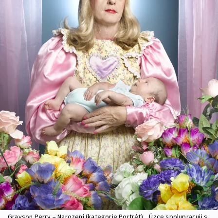
Grayson Perry – Narození (kategorie Portrét). „Úzce spolupracuji s