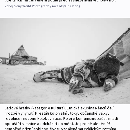
lidé tančili na červeném pódiu před zasněženými vrcholky hor.“
Zdroj:
Sony World Photography Awards/Xin Cheng
Ledové hrátky (kategorie Kultura). Etnická skupina Něnců čelí
hrozbě vyhynutí. Přestáli koloniální útoky, občanské války,
revoluce i nucené kolektivizace. Po éře komunismu začali mladí
opouštět vesnice a odcházet do měst. Je pro ně ale téměř
nemožné přizpůsobit se životu vzdálenému cyklickým rytmům