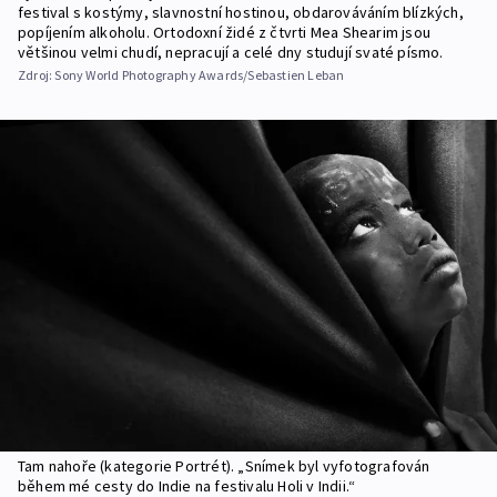
festival s kostýmy, slavnostní hostinou, obdarováváním blízkých,
popíjením alkoholu. Ortodoxní židé z čtvrti Mea Shearim jsou
většinou velmi chudí, nepracují a celé dny studují svaté písmo.
Zdroj:
Sony World Photography Awards/Sebastien Leban
Tam nahoře (kategorie Portrét). „Snímek byl vyfotografován
během mé cesty do Indie na festivalu Holi v Indii.“