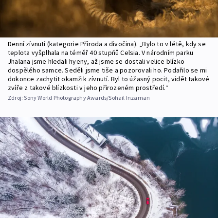
Denní zívnutí (kategorie Příroda a divočina). „Bylo to v létě, kdy se
teplota vyšplhala na téměř 40 stupňů Celsia. V národním parku
Jhalana jsme hledali hyeny, až jsme se dostali velice blízko
dospělého samce. Seděli jsme tiše a pozorovali ho. Podařilo se mi
dokonce zachytit okamžik zívnutí. Byl to úžasný pocit, vidět takové
zvíře z takové blízkosti v jeho přirozeném prostředí.“
Zdroj:
Sony World Photography Awards/Sohail Inzaman