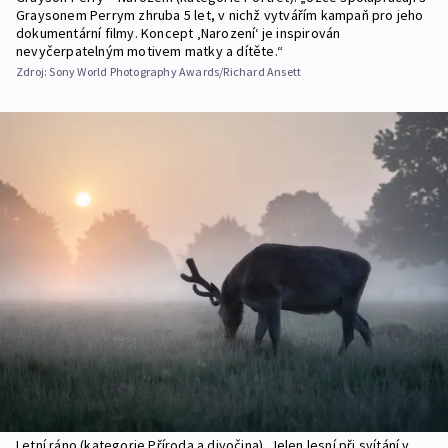
Graysonem Perrym zhruba 5 let, v nichž vytvářím kampaň pro jeho
dokumentární filmy. Koncept ‚Narození‘ je inspirován
nevyčerpatelným motivem matky a dítěte.“
Zdroj:
Sony World Photography Awards/Richard Ansett
Letní ráno (kategorie Příroda a divočina). Jelen lesní při svítání v