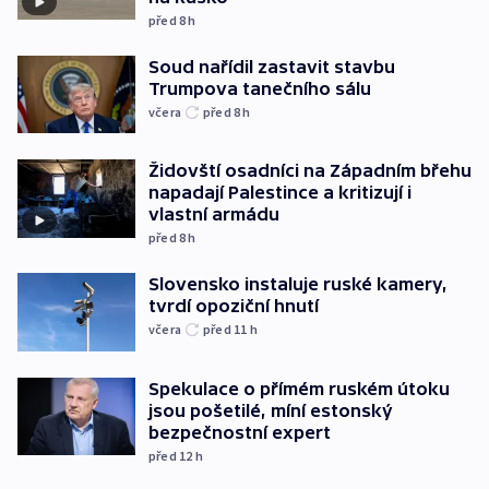
před 8
h
Soud nařídil zastavit stavbu
Trumpova tanečního sálu
včera
před 8
h
Židovští osadníci na Západním břehu
napadají Palestince a kritizují i
vlastní armádu
před 8
h
Slovensko instaluje ruské kamery,
tvrdí opoziční hnutí
včera
před 11
h
Spekulace o přímém ruském útoku
jsou pošetilé, míní estonský
bezpečnostní expert
před 12
h