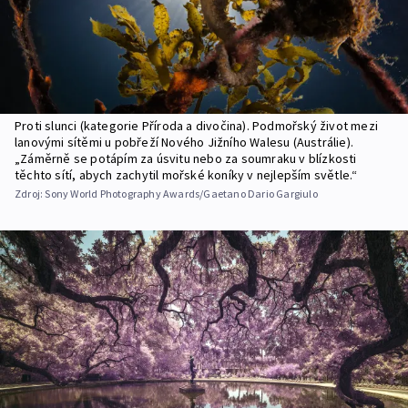
Proti slunci (kategorie Příroda a divočina). Podmořský život mezi
lanovými sítěmi u pobřeží Nového Jižního Walesu (Austrálie).
„Záměrně se potápím za úsvitu nebo za soumraku v blízkosti
těchto sítí, abych zachytil mořské koníky v nejlepším světle.“
Zdroj:
Sony World Photography Awards/Gaetano Dario Gargiulo