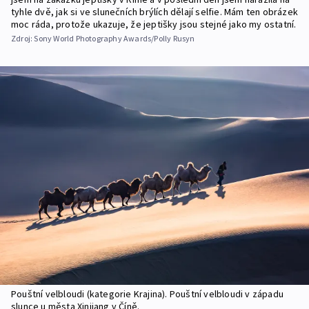
tyhle dvě, jak si ve slunečních brýlích dělají selfie. Mám ten obrázek
moc ráda, protože ukazuje, že jeptišky jsou stejné jako my ostatní.
Zdroj:
Sony World Photography Awards/Polly Rusyn
Pouštní velbloudi (kategorie Krajina). Pouštní velbloudi v západu
slunce u města Xinjiang v Číně.