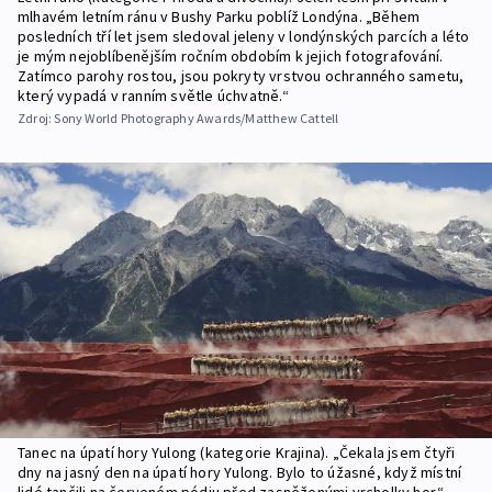
mlhavém letním ránu v Bushy Parku poblíž Londýna. „Během
posledních tří let jsem sledoval jeleny v londýnských parcích a léto
je mým nejoblíbenějším ročním obdobím k jejich fotografování.
Zatímco parohy rostou, jsou pokryty vrstvou ochranného sametu,
který vypadá v ranním světle úchvatně.“
Zdroj:
Sony World Photography Awards/Matthew Cattell
Tanec na úpatí hory Yulong (kategorie Krajina). „Čekala jsem čtyři
dny na jasný den na úpatí hory Yulong. Bylo to úžasné, když místní