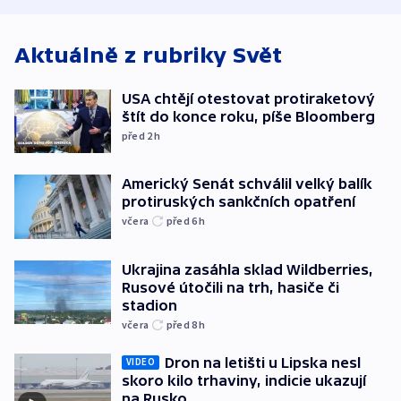
Aktuálně z rubriky
Svět
USA chtějí otestovat protiraketový
štít do konce roku, píše Bloomberg
před 2
h
Americký Senát schválil velký balík
protiruských sankčních opatření
včera
před 6
h
Ukrajina zasáhla sklad Wildberries,
Rusové útočili na trh, hasiče či
stadion
včera
před 8
h
Dron na letišti u Lipska nesl
VIDEO
skoro kilo trhaviny, indicie ukazují
na Rusko