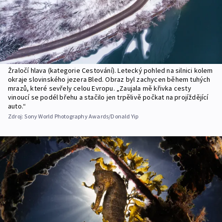
Žraločí hlava (kategorie Cestování). Letecký pohled na silnici kolem
okraje slovinského jezera Bled. Obraz byl zachycen během tuhých
mrazů, které sevřely celou Evropu. „Zaujala mě křivka cesty
vinoucí se podél břehu a stačilo jen trpělivě počkat na projíždějící
auto.“
Zdroj:
Sony World Photography Awards/Donald Yip