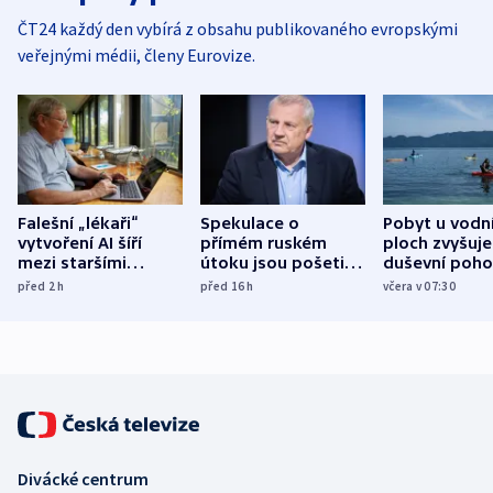
ČT24 každý den vybírá z obsahu publikovaného evropskými
veřejnými médii, členy Eurovize.
Falešní „lékaři“
Spekulace o
Pobyt u vodn
vytvoření AI šíří
přímém ruském
ploch zvyšuje
mezi staršími
útoku jsou pošetilé,
duševní poho
Poláky nebezpečné
míní estonský
ukázala
před 2
h
před 16
h
včera v 07:30
zdravotní rady
bezpečnostní
mezinárodní 
expert
Divácké centrum