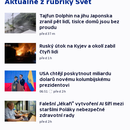
Aktuálně z rubriky
Svět
Tajfun Dolphin na jihu Japonska
zranil pět lidí, tisíce domů jsou bez
proudu
před 37
m
Ruský útok na Kyjev a okolí zabil
čtyři lidi
před 1
h
USA chtějí poskytnout miliardu
dolarů novému kolumbijskému
prezidentovi
06:51
před 2
h
Falešní „lékaři“ vytvoření AI šíří mezi
staršími Poláky nebezpečné
zdravotní rady
před 2
h