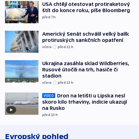
USA chtějí otestovat protiraketový
štít do konce roku, píše Bloomberg
před 7
h
Americký Senát schválil velký balík
protiruských sankčních opatření
včera
před 11
h
Ukrajina zasáhla sklad Wildberries,
Rusové útočili na trh, hasiče či
stadion
včera
před 13
h
Dron na letišti u Lipska nesl
VIDEO
skoro kilo trhaviny, indicie ukazují
na Rusko
před 13
h
Evropský pohled