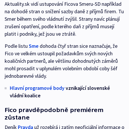
Aktuality.sk vidí ustupování Ficova Smeru-SD například
na dohodě stran o snížení sazby daně z příjmů firem. Tu
Smer během svého vládnutí zvýšil. Strany navíc plánují
zrušení opatření, podle kterého daň z příjmů musejí
platit i podniky, jež jsou ve ztrátě.
Podle listu
Sme
dohoda čtyř stran sice naznačuje, že
Fico ve velkém ustoupil požadavkům svých nových
koaličních partnerů, ale většinu dohodnutých záměrů
mohl prosadit v uplynulém volebním období coby šéf
jednobarevné vlády.
Hlavní programové body
vznikající slovenské
vládní koalice
Fico pravděpodobně premiérem
zůstane
Deník
Pravda
už rozebírá i zatím neoficiální informace o