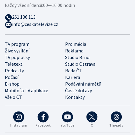
každý všední den:
8:00—16:00 hodin
261 136 113
info@ceskatelevize.cz
TV program
Pro média
Živé vysílání
Reklama
TV poplatky
Studio Brno
Teletext
Studio Ostrava
Podcasty
Rada ČT
Počasí
Kariéra
E-shop
Podávání námětů
Mobilní a TV aplikace
Časté dotazy
Vše o ČT
Kontakty
Instagram
Facebook
YouTube
X
Threads