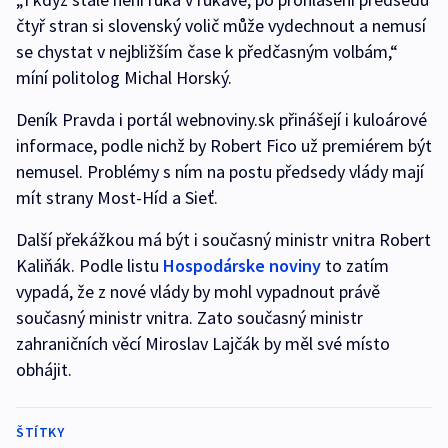
čtyř stran si slovenský volič může vydechnout a nemusí
se chystat v nejbližším čase k předčasným volbám,“
míní politolog Michal Horský.
Deník Pravda i portál webnoviny.sk přinášejí i kuloárové
informace, podle nichž by Robert Fico už premiérem být
nemusel. Problémy s ním na postu předsedy vlády mají
mít strany Most-Híd a Sieť.
Další překážkou má být i současný ministr vnitra Robert
Kaliňák. Podle listu
Hospodárske noviny
to zatím
vypadá, že z nové vlády by mohl vypadnout právě
současný ministr vnitra. Zato současný ministr
zahraničních věcí Miroslav Lajčák by měl své místo
obhájit.
ŠTÍTKY