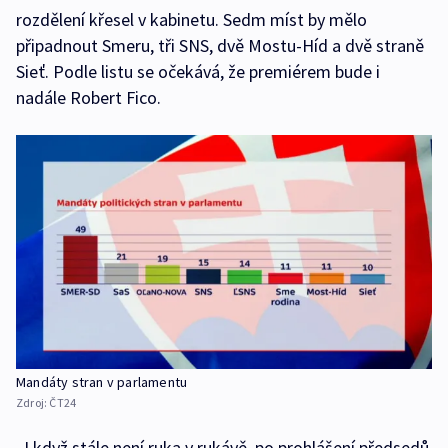
rozdělení křesel v kabinetu. Sedm míst by mělo
připadnout Smeru, tři SNS, dvě Mostu-Híd a dvě straně
Sieť. Podle listu se očekává, že premiérem bude i
nadále Robert Fico.
Mandáty stran v parlamentu
Zdroj:
ČT24
„I když stále není ruka v rukávě, po prohlášení předsedů