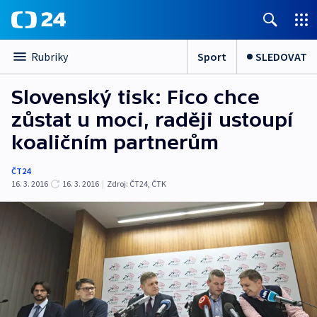
Sport
SLEDOVAT
Rubriky
Slovenský tisk: Fico chce
zůstat u moci, raději ustoupí
koaličním partnerům
ČT24
16. 3. 2016
16. 3. 2016
|
Zdroj:
ČT24, ČTK