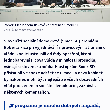
Robert Fico během tiskové konference Smeru-SD
Zdroj:
ČTK/imago stock&people
Slovenští sociální demokraté (Smer-SD) premiéra
Roberta Fica při vyjednávání s pravicovými stranami o
vládní koalici ustoupili od řady opatření, která
jednobarevná Ficova vláda v minulosti prosadila,
všímají si slovenská média. K ústupkům Smer-SD
přistoupil ve snaze udržet se u moci, a nový kabinet
by nakonec mohl být nejlepší ze všech dosavadních
vlád pod vedením sociální demokracie, zaznívá v
některých komentářích.
V programu je mnoho dobrých nápadů,