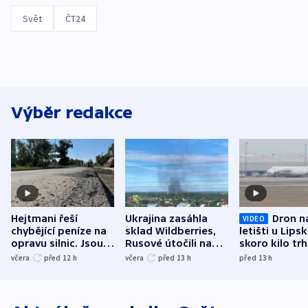
Svět
ČT24
Výběr redakce
Hejtmani řeší
Ukrajina zasáhla
Dron n
VIDEO
chybějící peníze na
sklad Wildberries,
letišti u Lips
opravu silnic. Jsou
Rusové útočili na
skoro kilo trh
nenárokové, namítá
trh, hasiče či
indicie ukazuj
včera
před 12
h
včera
před 13
h
před 13
h
ministerstvo
stadion
Rusko