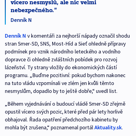
vícero nesmyslů, ale nic velmi
nebezpečného.
Denník N
Denník N
v komentáři za nejhorší nápady označil shodu
stran Smer-SD, SNS, Most-Híd a Sieť ohledně přípravy
podmínek pro vznik národního leteckého a vodního
dopravce či ohledně zvláštních pobídek pro rozvoj
lázeňství. Ty strany vložily do ekonomických částí
programu. „Buďme pozitivní: pokud bychom nakonec
na tuto vládu vzpomínali ve zlém jen kvůli těmto
nesmyslům, dopadlo by to ještě dobře,“ uvedl list.
„Během vyjednávání o budoucí vládě Smer-SD zřejmě
opustil vícero svých pozic, které před pár lety horlivě
obhajoval. Řada opatření předchozího kabinetu by
mohla být zrušena,“ poznamenal portál
Aktuality.sk
.