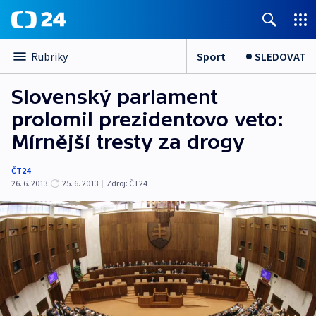
Sport
SLEDOVAT
Rubriky
Slovenský parlament
prolomil prezidentovo veto:
Mírnější tresty za drogy
ČT24
26. 6. 2013
25. 6. 2013
|
Zdroj:
ČT24