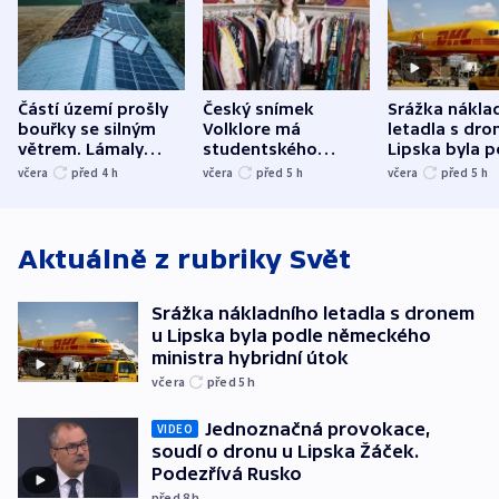
Částí území prošly
Český snímek
Srážka nákla
bouřky se silným
Volklore má
letadla s dr
větrem. Lámaly
studentského
Lipska byla p
stromy a poničily
Oscara, zabojuje o
německého mi
včera
před 4
h
včera
před 5
h
včera
před 5
h
střechu
cenu za krátký film
hybridní útok
Aktuálně z rubriky
Svět
Srážka nákladního letadla s dronem
u Lipska byla podle německého
ministra hybridní útok
včera
před 5
h
Jednoznačná provokace,
VIDEO
soudí o dronu u Lipska Žáček.
Podezřívá Rusko
před 8
h