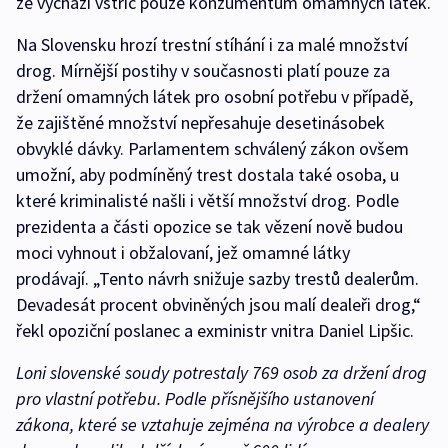
že vychází vstříc pouze konzumentům omamných látek.
Na Slovensku hrozí trestní stíhání i za malé množství
drog. Mírnější postihy v současnosti platí pouze za
držení omamných látek pro osobní potřebu v případě,
že zajištěné množství nepřesahuje desetinásobek
obvyklé dávky. Parlamentem schválený zákon ovšem
umožní, aby podmíněný trest dostala také osoba, u
které kriminalisté našli i větší množství drog. Podle
prezidenta a části opozice se tak vězení nově budou
moci vyhnout i obžalovaní, jež omamné látky
prodávají. „Tento návrh snižuje sazby trestů dealerům.
Devadesát procent obviněných jsou malí dealeři drog,“
řekl opoziční poslanec a exministr vnitra Daniel Lipšic.
Loni slovenské soudy potrestaly 769 osob za držení drog
pro vlastní potřebu. Podle přísnějšího ustanovení
zákona, které se vztahuje zejména na výrobce a dealery