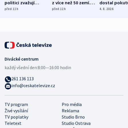
politici zvažují
z více než 50 zemí.
dostal pokut
dohodu o
Bojovali na straně
nekalé prakti
před 11
h
před 12
h
4. 8. 2026
demografii
Ruska
Divácké centrum
každý všední den:
8:00—16:00 hodin
261 136 113
info@ceskatelevize.cz
TV program
Pro média
Živé vysílání
Reklama
TV poplatky
Studio Brno
Teletext
Studio Ostrava