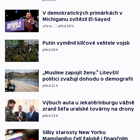
V demokratických primárkách v
Michiganu zvítězil El-Sayed
včera
před 10
h
Putin vyměnil klíčové velitele vojsk
před 10
h
„Musíme zapojit ženy.“ Litevští
politici zvažují dohodu o demografii
před 11
h
Výbuch auta u Jekatěrinburgu vážně
zranil šéfa uralské továrny na drony
před 12
h
Sliby starosty New Yorku
Mamdaniho čelí žalobě i finančním