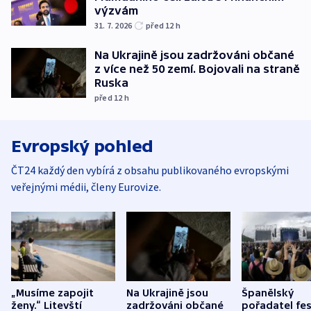
výzvám
31. 7. 2026
před 12
h
Na Ukrajině jsou zadržováni občané
z více než 50 zemí. Bojovali na straně
Ruska
před 12
h
Evropský pohled
ČT24 každý den vybírá z obsahu publikovaného evropskými
veřejnými médii, členy Eurovize.
„Musíme zapojit
Na Ukrajině jsou
Španělský
ženy.“ Litevští
zadržováni občané
pořadatel fes