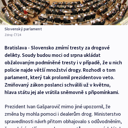
Slovenský parlament
Zdroj:
ČT24
Bratislava - Slovensko zmírní tresty za drogové
delikty. Soudy budou moci od srpna ukládat
obžalovaným podmíněné tresty i v případě, že u nich
policie najde větší množství drogy. Rozhodl o tom
parlament, který tak prolomil prezidentovo veto.
Zmiňovaný zákon poslanci schválili už v květnu,
hlava státu jej ale vrátila sněmovně s připomínkami.
Prezident Ivan Gašparovič mimo jiné upozornil, že
změna by mohla pomoci i dealerům drog. Ministerstvo
spravedlnosti návrh přitom obhajovalo s odůvodněním,