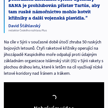
SANA je prohlubován přístav Tartús, aby
tam ruské námořnictvo mohlo kotvit
křižníky a další vojenská plavidla.
David Šťáhlavský
redaktor Českého rozhlasu Plus
Na cíle v Sýrii v současné době útočí zhruba 50 ruských
bojových letounů. Čtyři raketové křižníky operující na
jihozápadě Kaspického moře odpalují proti údajným
základnám organizace Islámský stát (IS) v Sýrii rakety s
plochou dráhou letu, které k letům na cíl využívají nízké
letové koridory nad Íránem a Irákem.