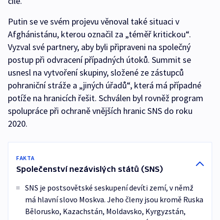
cíle.
Putin se ve svém projevu věnoval také situaci v
Afghánistánu, kterou označil za „téměř kritickou“.
Vyzval své partnery, aby byli připraveni na společný
postup při odvracení případných útoků. Summit se
usnesl na vytvoření skupiny, složené ze zástupců
pohraniční stráže a „jiných úřadů“, která má případné
potíže na hranicích řešit. Schválen byl rovněž program
spolupráce při ochraně vnějších hranic SNS do roku
2020.
FAKTA
Společenství nezávislých států (SNS)
SNS je postsovětské seskupení devíti zemí, v němž
má hlavní slovo Moskva. Jeho členy jsou kromě Ruska
Bělorusko, Kazachstán, Moldavsko, Kyrgyzstán,