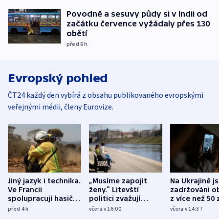
Povodně a sesuvy půdy si v Indii od
začátku července vyžádaly přes 130
obětí
před 6
h
Evropský pohled
ČT24 každý den vybírá z obsahu publikovaného evropskými
veřejnými médii, členy Eurovize.
Jiný jazyk i technika.
„Musíme zapojit
Na Ukrajině j
Ve Francii
ženy.“ Litevští
zadržováni o
spolupracují hasiči z
politici zvažují
z více než 50 
různých zemí
dohodu o
Bojovali na s
před 4
h
včera v 16:00
včera v 14:37
demografii
Ruska