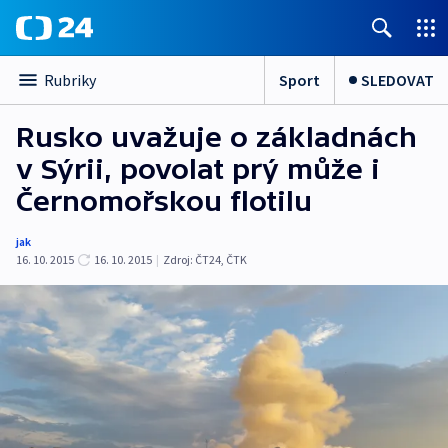
Sport
SLEDOVAT
Rubriky
Rusko uvažuje o základnách
v Sýrii, povolat prý může i
Černomořskou flotilu
jak
16. 10. 2015
16. 10. 2015
|
Zdroj:
ČT24, ČTK