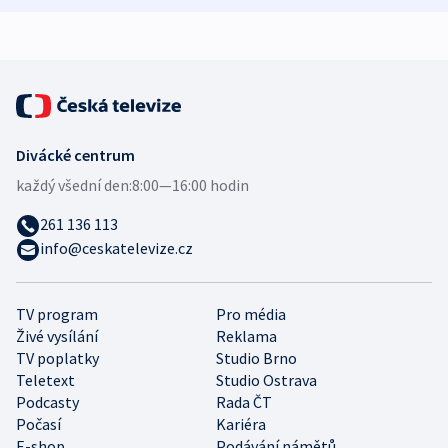
Divácké centrum
každý všední den:
8:00—16:00 hodin
261 136 113
info@ceskatelevize.cz
TV program
Pro média
Živé vysílání
Reklama
TV poplatky
Studio Brno
Teletext
Studio Ostrava
Podcasty
Rada ČT
Počasí
Kariéra
E-shop
Podávání námětů