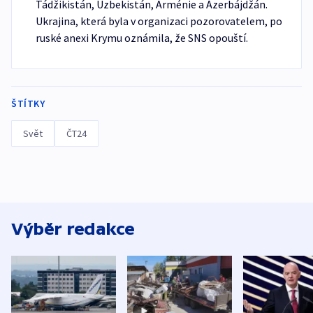
Tádžikistán, Uzbekistán, Arménie a Ázerbájdžán.
Ukrajina, která byla v organizaci pozorovatelem, po
ruské anexi Krymu oznámila, že SNS opouští.
ŠTÍTKY
Svět
ČT24
Výběr redakce