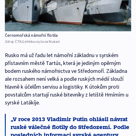
Černomořská námořní flotila
Zdroj:
ČTK/Lehtikuva/Jussi Nukari
Rusko má už řadu let námořní základnu v syrském
přístavním městě Tartús, která je jediným opěrným
bodem ruského námořnictva ve Středomoří. Základna
ale rozsahem není velká a podle ruských médií slouží
hlavně k účelům servisu a logistiky. K útokům proti
povstalcům startují ruské bitevníky z letiště Hmímím u
syrské Latákíje.
V roce 2013 Vladimir Putin ohlásil návrat
ruské válečné flotily do Středozemí. Podle
posledních informací syrské agentury