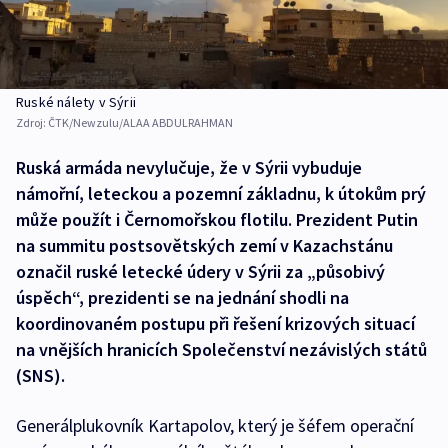
Ruské nálety v Sýrii
Zdroj:
ČTK/Newzulu/ALAA ABDULRAHMAN
Ruská armáda nevylučuje, že v Sýrii vybuduje
námořní, leteckou a pozemní základnu, k útokům prý
může použít i Černomořskou flotilu. Prezident Putin
na summitu postsovětských zemí v Kazachstánu
označil ruské letecké údery v Sýrii za „působivý
úspěch“, prezidenti se na jednání shodli na
koordinovaném postupu při řešení krizových situací
na vnějších hranicích Společenství nezávislých států
(SNS).
Generálplukovník Kartapolov, který je šéfem operační