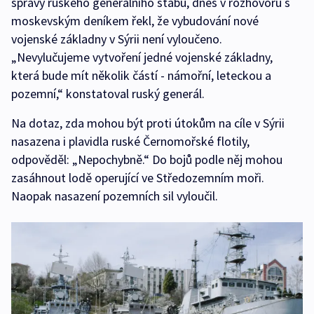
správy ruského generálního štábu, dnes v rozhovoru s
moskevským deníkem řekl, že vybudování nové
vojenské základny v Sýrii není vyloučeno.
„Nevylučujeme vytvoření jedné vojenské základny,
která bude mít několik částí - námořní, leteckou a
pozemní,“ konstatoval ruský generál.
Na dotaz, zda mohou být proti útokům na cíle v Sýrii
nasazena i plavidla ruské Černomořské flotily,
odpověděl: „Nepochybně.“ Do bojů podle něj mohou
zasáhnout lodě operující ve Středozemním moři.
Naopak nasazení pozemních sil vyloučil.