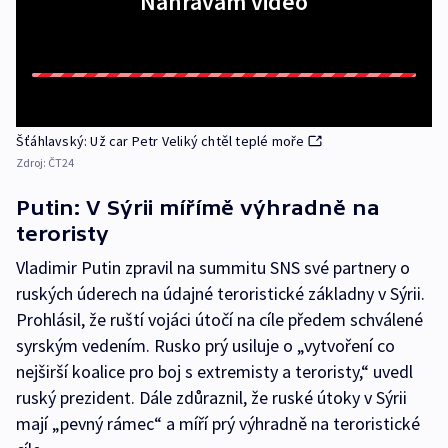
Nahrávám video
Šťáhlavský: Už car Petr Veliký chtěl teplé moře
Zdroj:
ČT24
Putin: V Sýrii mířímě výhradně na
teroristy
Vladimir Putin zpravil na summitu SNS své partnery o
ruských úderech na údajné teroristické základny v Sýrii.
Prohlásil, že ruští vojáci útočí na cíle předem schválené
syrským vedením. Rusko prý usiluje o „vytvoření co
nejširší koalice pro boj s extremisty a teroristy,“ uvedl
ruský prezident. Dále zdůraznil, že ruské útoky v Sýrii
mají „pevný rámec“ a míří prý výhradně na teroristické