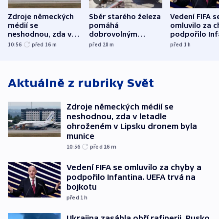
Zdroje německých
Sběr starého železa
Vedení FIFA s
médií se
pomáhá
omluvilo za c
neshodnou, zda v
dobrovolným
podpořilo Inf
letadle ohroženém
hasičům financovat
UEFA trvá na
10:56
před 16
m
před 28
m
před 1
h
v Lipsku dronem
techniku i akce
bojkotu
byla munice
Aktuálně z rubriky
Svět
Zdroje německých médií se
neshodnou, zda v letadle
ohroženém v Lipsku dronem byla
munice
10:56
před 16
m
Vedení FIFA se omluvilo za chyby a
podpořilo Infantina. UEFA trvá na
bojkotu
před 1
h
Ukrajina zasáhla obří rafinerii, Rusko