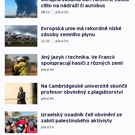
cílilo na nádraží či autobus
08:52
před 2
h
Evropská unie má rekordně nízké
zásoby zemního plynu
11:23
před 3
h
Jiný jazyk i technika. Ve Francii
spolupracují hasiči z různých zemí
před 4
h
Na Cambridgeské univerzitě skončil
profesor obviněný z plagiátorství
před 4
h
Izraelský osadník čelí obvinění ze
zabití palestinského aktivisty
před 5
h