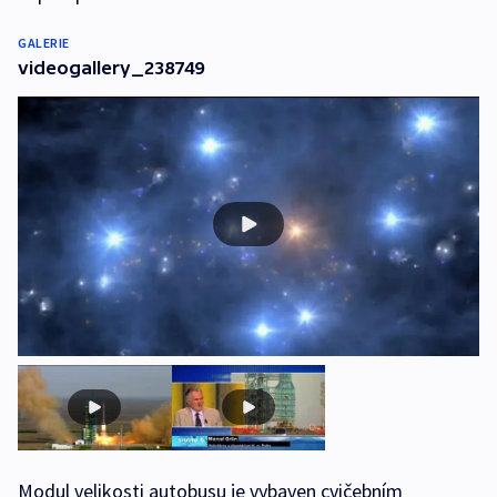
GALERIE
videogallery_238749
Modul velikosti autobusu je vybaven cvičebním