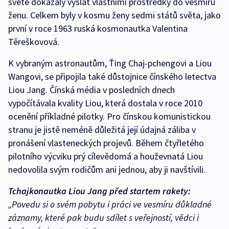
světě dokázaly vyslat vlastními prostředky do vesmíru
ženu. Celkem byly v kosmu ženy sedmi států světa, jako
první v roce 1963 ruská kosmonautka Valentina
Těreškovová.
K vybraným astronautům, Ťing Chaj-pchengovi a Liou
Wangovi, se připojila také důstojnice čínského letectva
Liou Jang. Čínská média v posledních dnech
vypočítávala kvality Liou, která dostala v roce 2010
ocenění příkladné pilotky. Pro čínskou komunistickou
stranu je jistě neméně důležitá její údajná záliba v
pronášení vlasteneckých projevů. Během čtyřletého
pilotního výcviku prý cílevědomá a houževnatá Liou
nedovolila svým rodičům ani jednou, aby ji navštívili.
Tchajkonautka Liou Jang před startem rakety:
„Povedu si o svém pobytu i práci ve vesmíru důkladné
záznamy, které pak budu sdílet s veřejností, vědci i