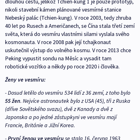
dlouhou cestu, jelikož Tchien-kung 1 je pouze prototyp,
nikoli stavební kámen plánované vesmírné stanice
Nebeský palác (Tchien-kung). V roce 2003, tedy zhruba
40 let po Rusech a Američanech, se Čína stala třetí zemí
světa, která do vesmíru vlastními silami vyslala svého
kosmonauta. V roce 2008 pak její tchajkonaut
uskutečnil výstup do volného kosmu. V roce 2013 chce
Peking vypustit sondu na Měsíc a vysadit tam
robotické vozítko a někdy po roce 2020 i člověka.
Ženy ve vesmíru:
- Dosud letělo do vesmíru 534 lidí z 36 zemí, z toho bylo
55 žen
. Nejvíce astronautek bylo z USA (45), tři z Ruska
(dříve Sovětského svazu), dvě z Kanady a dvě z
Japonska a po jedné zástupkyni ve vesmíru mají
Francie, Británie a Jižní Korea.
-
První ženou ve vesmíru
se stala 16. června 1963