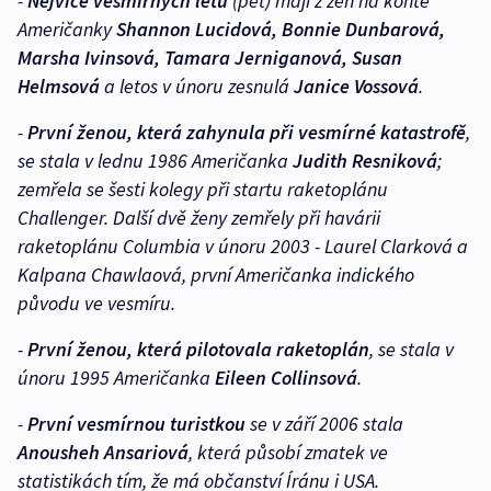
-
Nejvíce vesmírných letů
(pět) mají z žen na kontě
Američanky
Shannon Lucidová, Bonnie Dunbarová,
Marsha Ivinsová, Tamara Jerniganová, Susan
Helmsová
a letos v únoru zesnulá
Janice Vossová
.
-
První ženou, která zahynula při vesmírné katastrofě
,
se stala v lednu 1986 Američanka
Judith Resniková
;
zemřela se šesti kolegy při startu raketoplánu
Challenger. Další dvě ženy zemřely při havárii
raketoplánu Columbia v únoru 2003 - Laurel Clarková a
Kalpana Chawlaová, první Američanka indického
původu ve vesmíru.
-
První ženou, která pilotovala raketoplán
, se stala v
únoru 1995 Američanka
Eileen Collinsová
.
-
První vesmírnou turistkou
se v září 2006 stala
Anousheh Ansariová
, která působí zmatek ve
statistikách tím, že má občanství Íránu i USA.