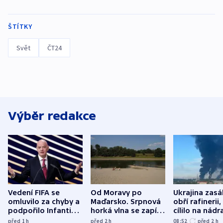
ŠTÍTKY
Svět
ČT24
Výběr redakce
Vedení FIFA se
Od Moravy po
Ukrajina zasá
omluvilo za chyby a
Maďarsko. Srpnová
obří rafinerii
podpořilo Infantina.
horká vlna se zapíše
cílilo na nádra
UEFA trvá na
do dějin
autobus
před 1
h
před 2
h
08:52
před 2
h