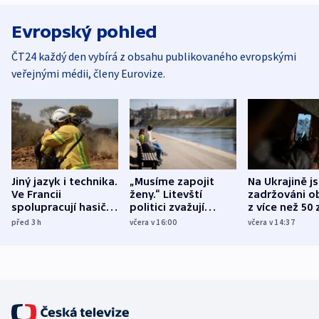
Evropský pohled
ČT24 každý den vybírá z obsahu publikovaného evropskými
veřejnými médii, členy Eurovize.
Jiný jazyk i technika.
„Musíme zapojit
Na Ukrajině j
Ve Francii
ženy.“ Litevští
zadržováni o
spolupracují hasiči z
politici zvažují
z více než 50 
různých zemí
dohodu o
Bojovali na s
před 3
h
včera v 16:00
včera v 14:37
demografii
Ruska