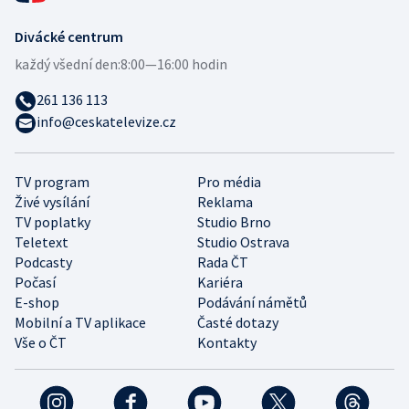
Divácké centrum
každý všední den:
8:00—16:00 hodin
261 136 113
info@ceskatelevize.cz
TV program
Pro média
Živé vysílání
Reklama
TV poplatky
Studio Brno
Teletext
Studio Ostrava
Podcasty
Rada ČT
Počasí
Kariéra
E-shop
Podávání námětů
Mobilní a TV aplikace
Časté dotazy
Vše o ČT
Kontakty