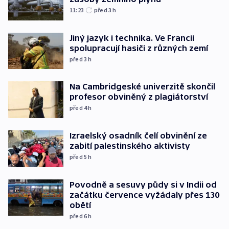
11:23
před 3
h
Jiný jazyk i technika. Ve Francii
spolupracují hasiči z různých zemí
před 3
h
Na Cambridgeské univerzitě skončil
profesor obviněný z plagiátorství
před 4
h
Izraelský osadník čelí obvinění ze
zabití palestinského aktivisty
před 5
h
Povodně a sesuvy půdy si v Indii od
začátku července vyžádaly přes 130
obětí
před 6
h