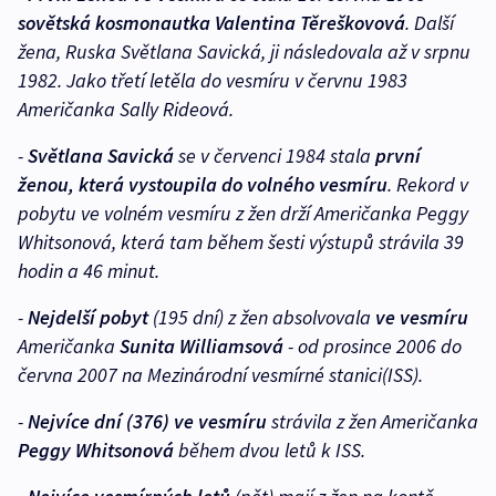
sovětská kosmonautka Valentina Těreškovová
. Další
žena, Ruska Světlana Savická, ji následovala až v srpnu
1982. Jako třetí letěla do vesmíru v červnu 1983
Američanka Sally Rideová.
-
Světlana Savická
se v červenci 1984 stala
první
ženou, která vystoupila do volného vesmíru
. Rekord v
pobytu ve volném vesmíru z žen drží Američanka Peggy
Whitsonová, která tam během šesti výstupů strávila 39
hodin a 46 minut.
-
Nejdelší pobyt
(195 dní) z žen absolvovala
ve vesmíru
Američanka
Sunita Williamsová
- od prosince 2006 do
června 2007 na Mezinárodní vesmírné stanici(ISS).
-
Nejvíce dní (376) ve vesmíru
strávila z žen Američanka
Peggy Whitsonová
během dvou letů k ISS.