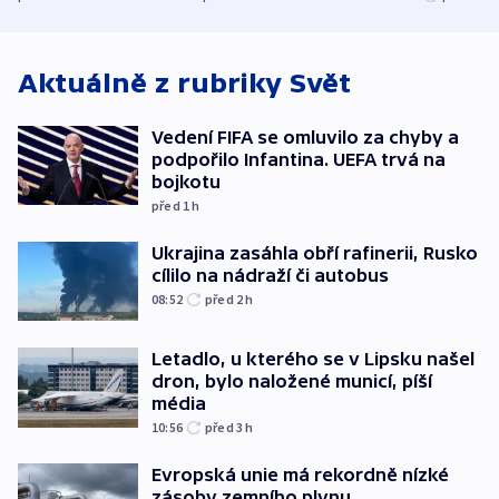
bojkotu
klimatologie
Aktuálně z rubriky
Svět
Vedení FIFA se omluvilo za chyby a
podpořilo Infantina. UEFA trvá na
bojkotu
před 1
h
Ukrajina zasáhla obří rafinerii, Rusko
cílilo na nádraží či autobus
08:52
před 2
h
Letadlo, u kterého se v Lipsku našel
dron, bylo naložené municí, píší
média
10:56
před 3
h
Evropská unie má rekordně nízké
zásoby zemního plynu