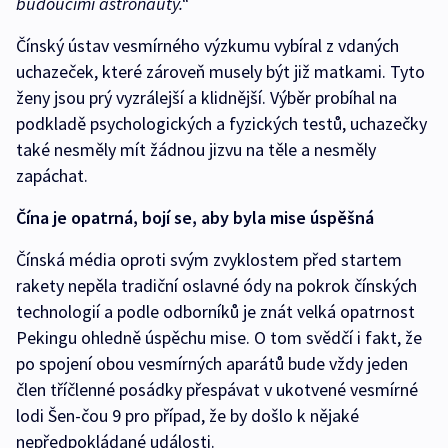
budoucími astronauty.“
Čínský ústav vesmírného výzkumu vybíral z vdaných
uchazeček, které zároveň musely být již matkami. Tyto
ženy jsou prý vyzrálejší a klidnější. Výběr probíhal na
podkladě psychologických a fyzických testů, uchazečky
také nesměly mít žádnou jizvu na těle a nesměly
zapáchat.
Čína je opatrná, bojí se, aby byla mise úspěšná
Čínská média oproti svým zvyklostem před startem
rakety nepěla tradiční oslavné ódy na pokrok čínských
technologií a podle odborníků je znát velká opatrnost
Pekingu ohledně úspěchu mise. O tom svědčí i fakt, že
po spojení obou vesmírných aparátů bude vždy jeden
člen tříčlenné posádky přespávat v ukotvené vesmírné
lodi Šen-čou 9 pro případ, že by došlo k nějaké
nepředpokládané události.