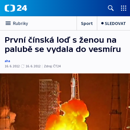
Sport
SLEDOVAT
Rubriky
První čínská loď s ženou na
palubě se vydala do vesmíru
aha
16. 6. 2012
16. 6. 2012
|
Zdroj:
ČT24