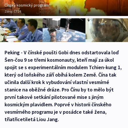
Čínský kosmický program
Zdroj:
ČT24
Peking - V čínské poušti Gobi dnes odstartovala loď
Šen-čou 9 se třemi kosmonauty, kteří mají za úkol
spojit se s experimentálním modulem Tchien-kung 1,
který od loňského září obíhá kolem Země. Čína tak
učinila další krok k vybudování vlastní vesmírné
stanice na oběžné dráze. Pro Čínu by to mělo být
první takové setkání pilotované mise s jiným
kosmickým plavidlem. Poprvé v historii čínského
vesmírného programu je v posádce také žena,
třiatřicetiletá Liou Jang.