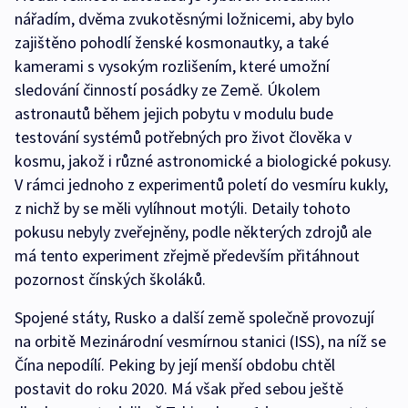
nářadím, dvěma zvukotěsnými ložnicemi, aby bylo
zajištěno pohodlí ženské kosmonautky, a také
kamerami s vysokým rozlišením, které umožní
sledování činností posádky ze Země. Úkolem
astronautů během jejich pobytu v modulu bude
testování systémů potřebných pro život člověka v
kosmu, jakož i různé astronomické a biologické pokusy.
V rámci jednoho z experimentů poletí do vesmíru kukly,
z nichž by se měli vylíhnout motýli. Detaily tohoto
pokusu nebyly zveřejněny, podle některých zdrojů ale
má tento experiment zřejmě především přitáhnout
pozornost čínských školáků.
Spojené státy, Rusko a další země společně provozují
na orbitě Mezinárodní vesmírnou stanici (ISS), na níž se
Čína nepodílí. Peking by její menší obdobu chtěl
postavit do roku 2020. Má však před sebou ještě