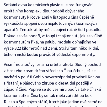
Setkání dvou kosmických plavidel je pro fungování
orbitálního komplexu dlouhodobě obývaného
kosmonauty klíčové. Loni v listopadu Čína úspěšně
vyzkoušela spojení dvou nepilotovaných kosmických
aparátů. Tentokrát by měla spojení ručně řídit posádka.
Pokud se vše podaří, vstoupí tchajkonauti, jak se v Číně
kosmonautům říká, na palubu modulu obíhajícího ve
výšce 322 kilometrů nad Zemí. Stráví tam několik dní,
během nichž budou provádět vědecké experimenty.
Vesmírnou loď vynesla na orbitu raketa Dlouhý pochod
z čínského kosmického střediska Ťiou-čchüa, jež se
nachází v poušti Gobi v severozápadní provincii Kan-su.
Přistání je plánováno zhruba o deset dní později v
západní Číně. Poprvé se do vesmíru podívá také čínská
kosmonautka. Čína by se tak měla zařadit po bok
Ruska a Spojených států, které jako jediné dvě země na