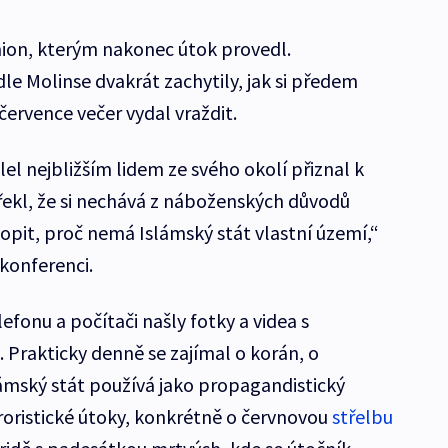
mion, kterým nakonec útok provedl.
le Molinse dvakrát zachytily, jak si předem
 července večer vydal vraždit.
l nejbližším lidem ze svého okolí přiznal k
 řekl, že si nechává z náboženských důvodů
pit, proč nemá Islámský stát vlastní území,“
konferenci.
efonu a počítači našly fotky a videa s
 Prakticky denně se zajímal o korán, o
ámský stát používá jako propagandistický
eroristické útoky, konkrétně o červnovou
střelbu