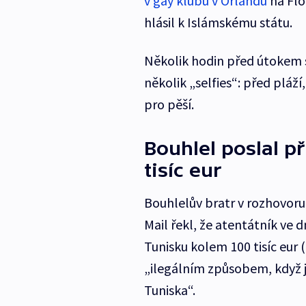
v gay klubu v Orlandu
na Flo
hlásil k Islámskému státu.
Několik hodin před útokem 
několik „selfies“: před plá
pro pěší.
Bouhlel poslal p
tisíc eur
Bouhlelův bratr v rozhovoru
Mail řekl, že atentátník ve 
Tunisku kolem 100 tisíc eur (
„ilegálním způsobem, když j
Tuniska“.