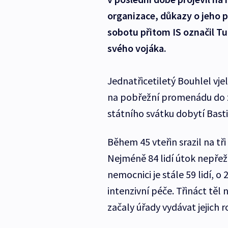
organizace, důkazy o jeho p
sobotu přitom IS označil T
svého vojáka.
Jednatřicetiletý Bouhlel vj
na pobřežní promenádu do zó
státního svátku dobytí Bastil
Během 45 vteřin srazil na tři s
Nejméně 84 lidí útok nepřeži
nemocnici je stále 59 lidí, o 
intenzivní péče. Třináct těl
začaly úřady vydávat jejich 