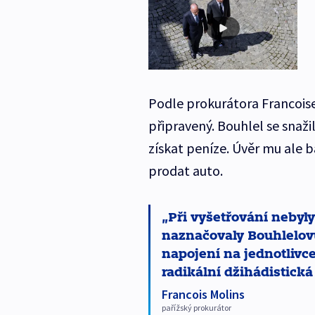
Podle prokurátora Francois
připravený. Bouhlel se snaž
získat peníze. Úvěr mu ale 
prodat auto.
Při vyšetřování nebyl
naznačovaly Bouhlelovu
napojení na jednotlivce 
radikální džihádistická
Francois Molins
pařížský prokurátor