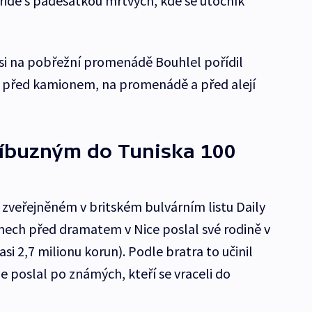
ridě s padesátkou mrtvých, kde se útočník
si na pobřežní promenádě Bouhlel pořídil
ží, před kamionem, na promenádě a před alejí
říbuzným do Tuniska 100
 zveřejněném v britském bulvárním listu Daily
dnech před dramatem v Nice poslal své rodině v
asi 2,7 milionu korun). Podle bratra to učinil
e poslal po známých, kteří se vraceli do