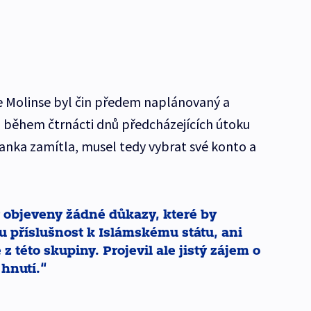
e Molinse byl čin předem naplánovaný a
il během čtrnácti dnů předcházejících útoku
banka zamítla, musel tedy vybrat své konto a
y objeveny žádné důkazy, které by
 příslušnost k Islámskému státu, ani
z této skupiny. Projevil ale jistý zájem o
 hnutí.