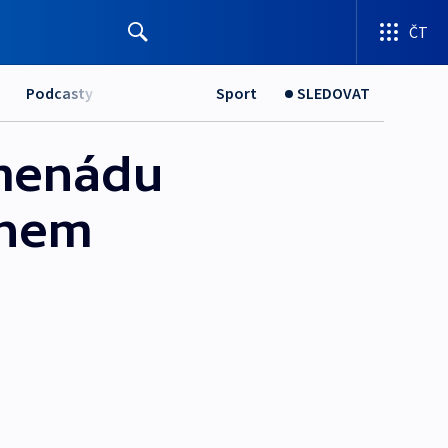
ČT
Podcasty
Sport
SLEDOVAT
omenádu
ionem