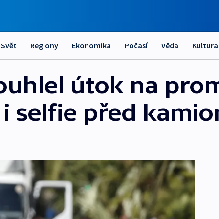
Svět
Regiony
Ekonomika
Počasí
Věda
Kultura
Bouhlel útok na pr
l i selfie před kam