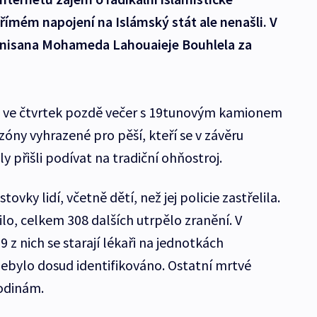
římém napojení na Islámský stát ale nenašli. V
unisana Mohameda Lahouaieje Bouhlela za
el ve čtvrtek pozdě večer s 19tunovým kamionem
ny vyhrazené pro pěší, kteří se v závěru
y přišli podívat na tradiční ohňostroj.
tovky lidí, včetně dětí, než jej policie zastřelila.
lo, celkem 308 dalších utrpělo zranění. V
29 z nich se starají lékaři na jednotkách
 nebylo dosud identifikováno. Ostatní mrtvé
rodinám.