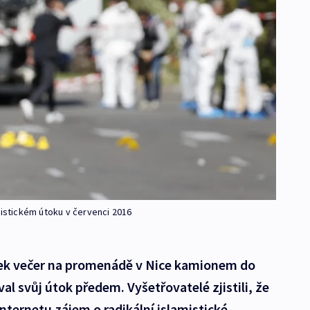
ristickém útoku v červenci 2016
rtek večer na promenádě v Nice kamionem do
val svůj útok předem. Vyšetřovatelé zjistili, že
internetu zájem o radikální islamistické