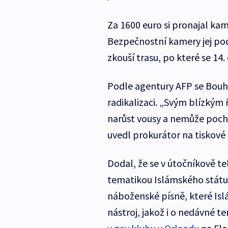
Za 1600 euro si pronajal ka
Bezpečnostní kamery jej pod
zkouší trasu, po které se 14.
Podle agentury AFP se Bouhle
radikalizaci. „Svým blízkým
narůst vousy a nemůže pocho
uvedl prokurátor na tiskové 
Dodal, že se v útočníkově tel
tematikou Islámského státu.
náboženské písně, které Isl
nástroj, jakož i o nedávné t