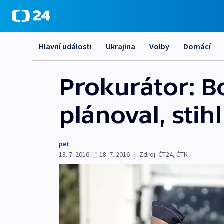
Hlavní události
Ukrajina
Volby
Domácí
Prokurátor: 
plánoval, stih
pet
18. 7. 2016
18. 7. 2016
|
Zdroj:
ČT24, ČTK