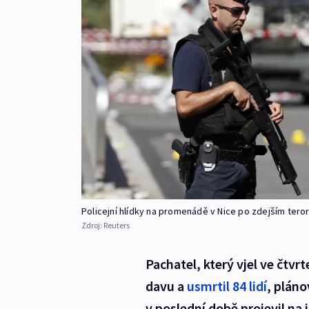
Policejní hlídky na promenádě v Nice po zdejším tero
Zdroj:
Reuters
Pachatel, který vjel ve čtv
davu a
usmrtil 84 lidí
, pláno
v poslední době projevil na 