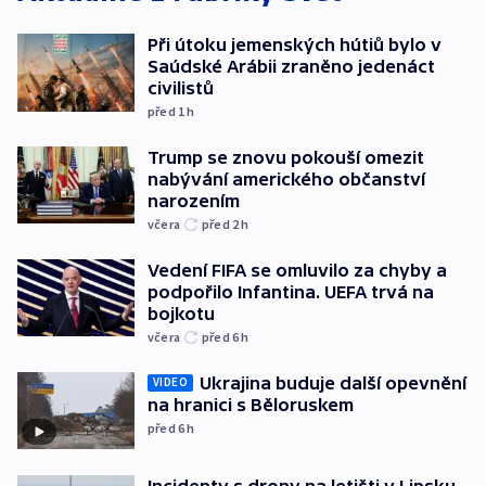
Při útoku jemenských hútiů bylo v
Saúdské Arábii zraněno jedenáct
civilistů
před 1
h
Trump se znovu pokouší omezit
nabývání amerického občanství
narozením
včera
před 2
h
Vedení FIFA se omluvilo za chyby a
podpořilo Infantina. UEFA trvá na
bojkotu
včera
před 6
h
Ukrajina buduje další opevnění
VIDEO
na hranici s Běloruskem
před 6
h