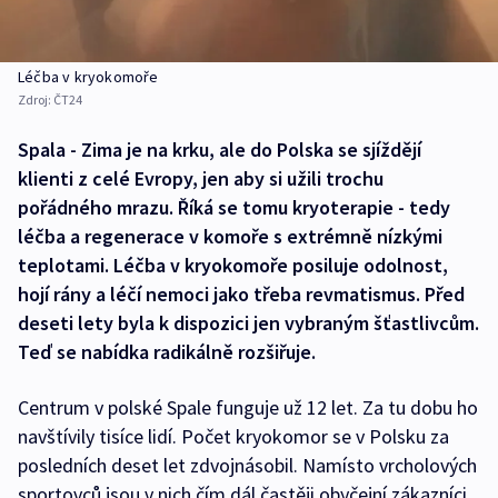
Léčba v kryokomoře
Zdroj:
ČT24
Spala - Zima je na krku, ale do Polska se sjíždějí
klienti z celé Evropy, jen aby si užili trochu
pořádného mrazu. Říká se tomu kryoterapie - tedy
léčba a regenerace v komoře s extrémně nízkými
teplotami. Léčba v kryokomoře posiluje odolnost,
hojí rány a léčí nemoci jako třeba revmatismus. Před
deseti lety byla k dispozici jen vybraným šťastlivcům.
Teď se nabídka radikálně rozšiřuje.
Centrum v polské Spale funguje už 12 let. Za tu dobu ho
navštívily tisíce lidí. Počet kryokomor se v Polsku za
posledních deset let zdvojnásobil. Namísto vrcholových
sportovců jsou v nich čím dál častěji obyčejní zákazníci.