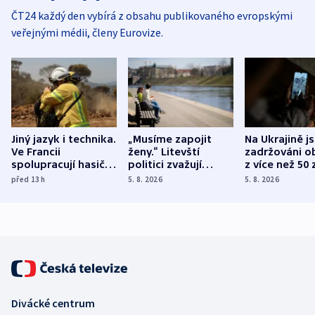
ČT24 každý den vybírá z obsahu publikovaného evropskými
veřejnými médii, členy Eurovize.
Jiný jazyk i technika.
„Musíme zapojit
Na Ukrajině j
Ve Francii
ženy.“ Litevští
zadržováni o
spolupracují hasiči z
politici zvažují
z více než 50 
různých zemí
dohodu o
Bojovali na s
před 13
h
5. 8. 2026
5. 8. 2026
demografii
Ruska
Divácké centrum