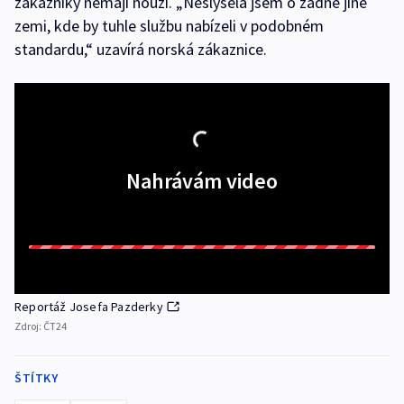
zákazníky nemají nouzi. „Neslyšela jsem o žádné jiné
zemi, kde by tuhle službu nabízeli v podobném
standardu,“ uzavírá norská zákaznice.
Nahrávám video
Reportáž Josefa Pazderky
Zdroj:
ČT24
ŠTÍTKY