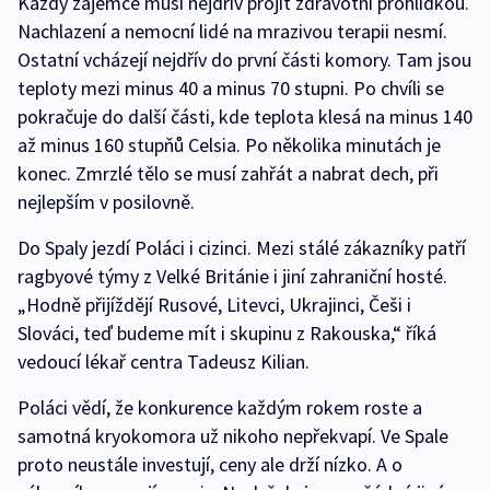
Každý zájemce musí nejdřív projít zdravotní prohlídkou.
Nachlazení a nemocní lidé na mrazivou terapii nesmí.
Ostatní vcházejí nejdřív do první části komory. Tam jsou
teploty mezi minus 40 a minus 70 stupni. Po chvíli se
pokračuje do další části, kde teplota klesá na minus 140
až minus 160 stupňů Celsia. Po několika minutách je
konec. Zmrzlé tělo se musí zahřát a nabrat dech, při
nejlepším v posilovně.
Do Spaly jezdí Poláci i cizinci. Mezi stálé zákazníky patří
ragbyové týmy z Velké Británie i jiní zahraniční hosté.
„Hodně přijíždějí Rusové, Litevci, Ukrajinci, Češi i
Slováci, teď budeme mít i skupinu z Rakouska,“ říká
vedoucí lékař centra Tadeusz Kilian.
Poláci vědí, že konkurence každým rokem roste a
samotná kryokomora už nikoho nepřekvapí. Ve Spale
proto neustále investují, ceny ale drží nízko. A o