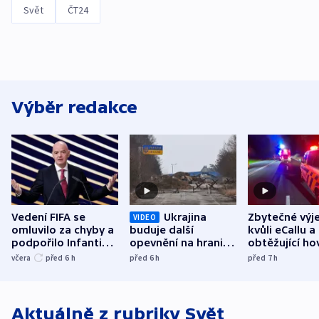
Svět
ČT24
Výběr redakce
Vedení FIFA se
Ukrajina
Zbytečné výj
VIDEO
omluvilo za chyby a
buduje další
kvůli eCallu a
podpořilo Infantina.
opevnění na hranici
obtěžující ho
UEFA trvá na
s Běloruskem
zdržují záchr
včera
před 6
h
před 6
h
před 7
h
bojkotu
Aktuálně z rubriky
Svět