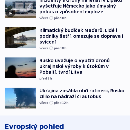
Incidenty s drony na letišti v Lipsku
vyšetřuje Německo jako úmyslný
pokus o způsobení exploze
včera
před 8
h
Klimatický budíček Maďarů. Lidé i
podniky šetří, omezuje se doprava i
svícení
včera
před 8
h
Rusko uvažuje o využití dronů
ukrajinské výroby k útokům v
Pobaltí, tvrdí Litva
před 8
h
Ukrajina zasáhla obří rafinerii, Rusko
cílilo na nádraží či autobus
včera
před 12
h
Evropský pohled