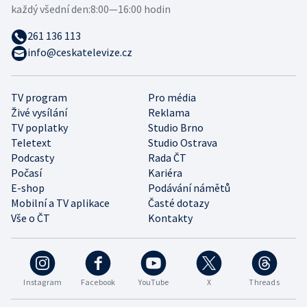
každý všední den:
8:00—16:00 hodin
261 136 113
info@ceskatelevize.cz
TV program
Pro média
Živé vysílání
Reklama
TV poplatky
Studio Brno
Teletext
Studio Ostrava
Podcasty
Rada ČT
Počasí
Kariéra
E-shop
Podávání námětů
Mobilní a TV aplikace
Časté dotazy
Vše o ČT
Kontakty
Instagram
Facebook
YouTube
X
Threads