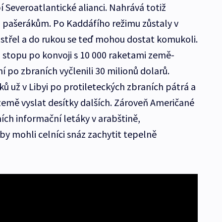
íbí Severoatlantické alianci. Nahrává totiž
pašerákům. Po Kaddáfího režimu zůstaly v
h střel a do rukou se teď mohou dostat komukoli.
a stopu po konvoji s 10 000 raketami země-
 po zbraních vyčlenili 30 milionů dolarů.
ů už v Libyi po protileteckých zbraních pátrá a
emě vyslat desítky dalších. Zároveň Američané
emích informační letáky v arabštině,
aby mohli celníci snáz zachytit tepelně