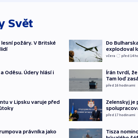
ky
Svět
 lesní požáry. V Britské
Do Bulharska
lidí
explodoval 
včera
před 14
h
a Oděsu. Údery hlásí i
Írán tvrdí, 
Tam loď zasáh
před 16
hodinami
ntu v Lipsku varuje před
Zelenskyj je
 útoky
spolupracova
před 17
hodinami
Trumpova právníka jako
Tisza nomin
bývalého šé