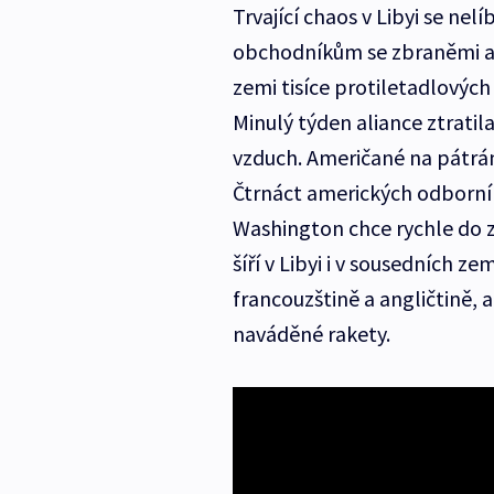
Trvající chaos v Libyi se nel
obchodníkům se zbraněmi a 
zemi tisíce protiletadlovýc
Minulý týden aliance ztratil
vzduch. Američané na pátrání
Čtrnáct amerických odborník
Washington chce rychle do z
šíří v Libyi i v sousedních z
francouzštině a angličtině, 
naváděné rakety.