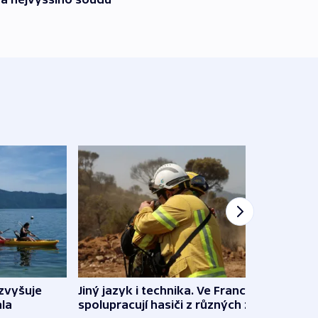
Jiný jazyk i technika. Ve Francii
zvyšuje
„Musí
spolupracují hasiči z různých zemí
la
polit