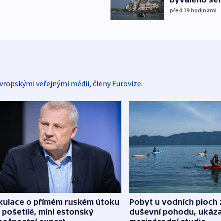
před 19
hodinami
vropskými veřejnými médii, členy Eurovize.
kulace o přímém ruském útoku
Pobyt u vodních ploch 
 pošetilé, míní estonský
duševní pohodu, ukáza