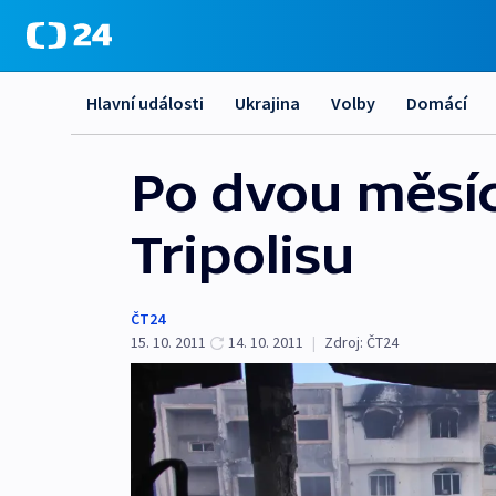
Hlavní události
Ukrajina
Volby
Domácí
Po dvou měsící
Tripolisu
ČT24
15. 10. 2011
14. 10. 2011
|
Zdroj:
ČT24