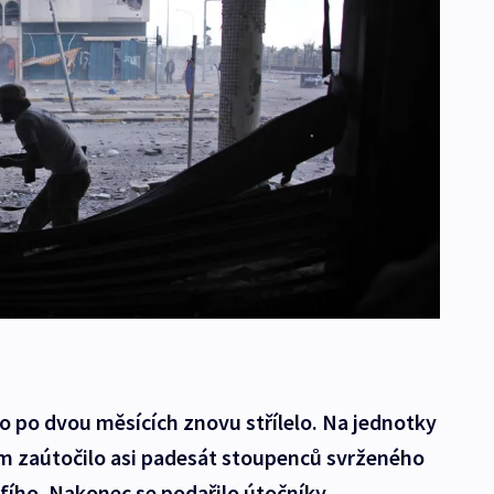
oro po dvou měsících znovu střílelo. Na jednotky
am zaútočilo asi padesát stoupenců svrženého
ího. Nakonec se podařilo útočníky