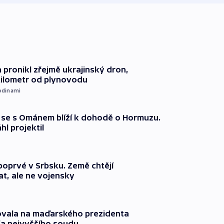
 pronikl zřejmě ukrajinský dron,
kilometr od plynovodu
odinami
že se s Ománem blíží k dohodě o Hormuzu.
l projektil
 poprvé v Srbsku. Země chtějí
t, ale ne vojensky
ovala na maďarského prezidenta
fa nejvyššího soudu