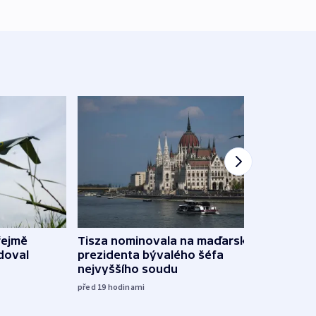
řejmě
Tisza nominovala na maďarského
Ruský
doval
prezidenta bývalého šéfa
čtyři 
nejvyššího soudu
včera
před 19
hodinami