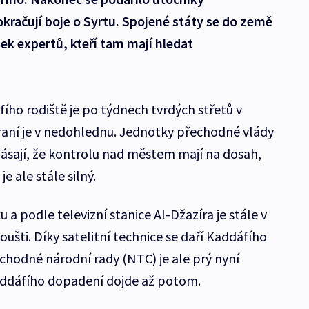
kračují boje o Syrtu. Spojené státy se do země
tek expertů, kteří tam mají hledat
áfího rodiště je po týdnech tvrdých střetů v
braní je v nedohlednu. Jednotky přechodné vlády
lásají, že kontrolu nad městem mají na dosah,
 ale stále silný.
 a podle televizní stanice Al-Džazíra je stále v
oušti. Díky satelitní technice se daří Kaddáfího
chodné národní rady (NTC) je ale prý nyní
Kaddáfího dopadení dojde až potom.