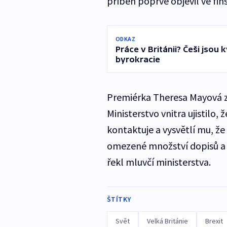
příběh poprvé objevil ve fin
ODKAZ
Práce v Británii? Češi jsou k
byrokracie
Premiérka Theresa Mayová zá
Ministerstvo vnitra ujistilo,
kontaktuje a vysvětlí mu, ž
omezené množství dopisů a m
řekl mluvčí ministerstva.
ŠTÍTKY
Svět
Velká Británie
Brexit