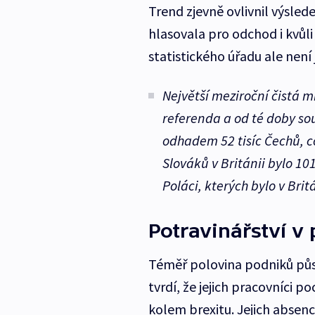
Trend zjevně ovlivnil výsled
hlasovala pro odchod i kvůli
statistického úřadu ale není
Největší meziroční čistá mi
referenda a od té doby sous
odhadem 52 tisíc Čechů, co
Slováků v Británii bylo 101 t
Poláci, kterých bylo v Brit
Potravinářství v
Téměř polovina podniků půs
tvrdí, že jejich pracovníci p
kolem brexitu. Jejich absenc