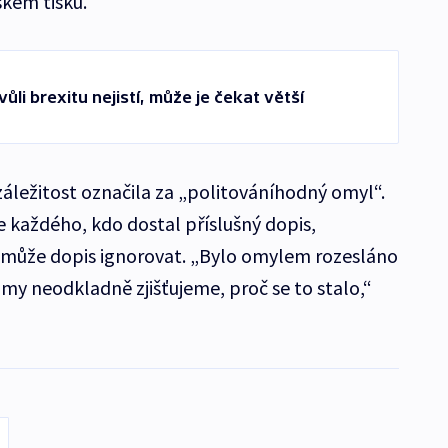
ském tisku.
vůli brexitu nejistí, může je čekat větší
ležitost označila za „politováníhodný omyl“.
 že každého, kdo dostal příslušný dopis,
e může dopis ignorovat. „Bylo omylem rozesláno
y neodkladně zjišťujeme, proč se to stalo,“