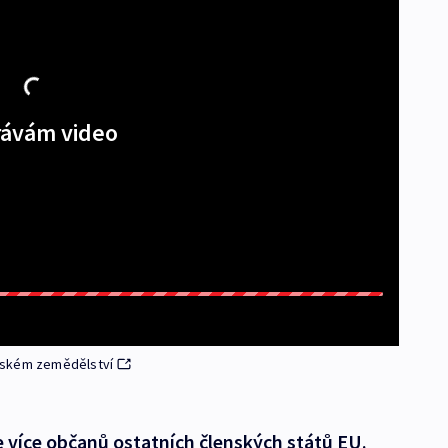
ávám video
ritském zemědělství
le více občanů ostatních členských států EU.