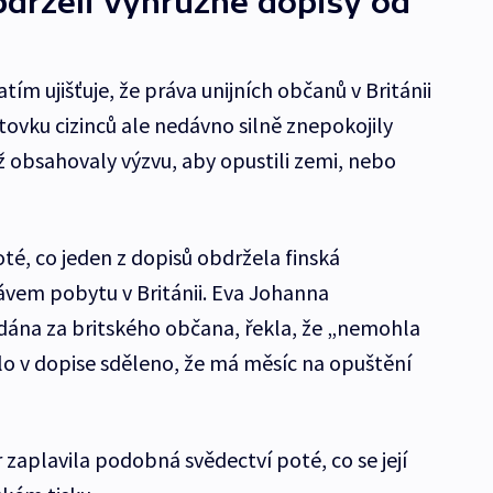
obdrželi výhružné dopisy od
atím ujišťuje, že práva unijních občanů v Británii
tovku cizinců ale nedávno silně znepokojily
ž obsahovaly výzvu, aby opustili zemi, nebo
té, co jeden z dopisů obdržela finská
vem pobytu v Británii. Eva Johanna
dána za britského občana, řekla, že „nemohla
ylo v dopise sděleno, že má měsíc na opuštění
r zaplavila podobná svědectví poté, co se její