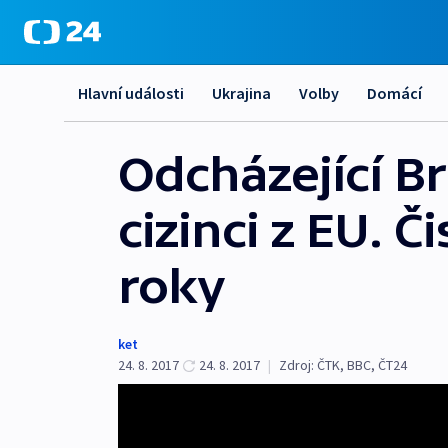
Hlavní události
Ukrajina
Volby
Domácí
Odcházející Br
cizinci z EU. Č
roky
ket
24. 8. 2017
24. 8. 2017
|
Zdroj:
ČTK
,
BBC
,
ČT24