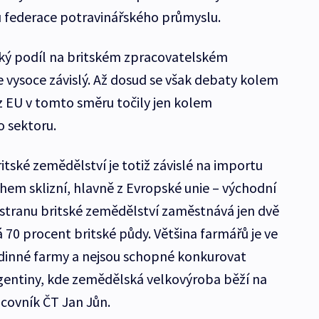
u federace potravinářského průmyslu.
lký podíl na britském zpracovatelském
e vysoce závislý. Až dosud se však debaty kolem
 EU v tomto směru točily jen kolem
 sektoru.
ritské zemědělství je totiž závislé na importu
hem sklizní, hlavně z Evropské unie – východní
 stranu britské zemědělství zaměstnává jen dvě
 70 procent britské půdy. Většina farmářů je ve
rodinné farmy a nejsou schopné konkurovat
gentiny, kde zemědělská velkovýroba běží na
covník ČT Jan Jůn.