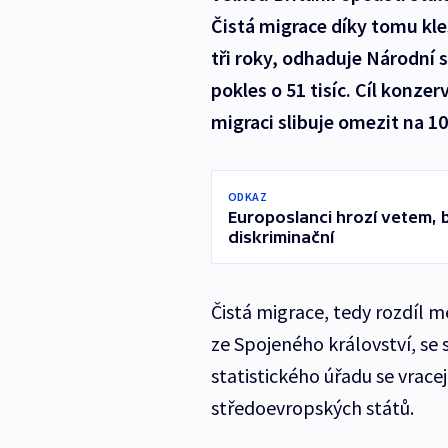
Čistá migrace díky tomu kles
tři roky, odhaduje Národní 
pokles o 51 tisíc. Cíl konze
migraci slibuje omezit na 100
ODKAZ
Europoslanci hrozí vetem, b
diskriminační
Čistá migrace, tedy rozdíl m
ze Spojeného království, se s
statistického úřadu se vrac
středoevropských států.