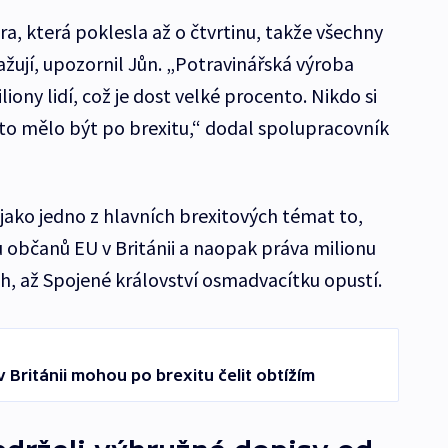
ra, která poklesla až o čtvrtinu, takže všechny
žují, upozornil Jůn. „Potravinářská výroba
iony lidí, což je dost velké procento. Nikdo si
 to mělo být po brexitu,“ dodal spolupracovník
jako jedno z hlavních brexitových témat to,
u občanů EU v Británii a naopak práva milionu
ích, až Spojené království osmadvacítku opustí.
v Británii mohou po brexitu čelit obtížím