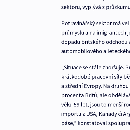
sektoru, vyplývá z průzkum
Potravinářský sektor má ve
průmyslu a na imigrantech j
dopadu britského odchodu z
automobilového a leteckého
„Situace se stále zhoršuje. B
krátkodobé pracovní síly bě
a střední Evropy. Na druhou
procenta Britů, ale obdělává
věku 59 let, jsou to menší 
importu z USA, Kanady či Ar
páse,“ konstatoval spolupra