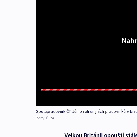
Nahr
Spolupracovník ČT Jůn o roli unijních pracovníků v b
Zdroj:
ČT24
Velkou Británii opouští stá