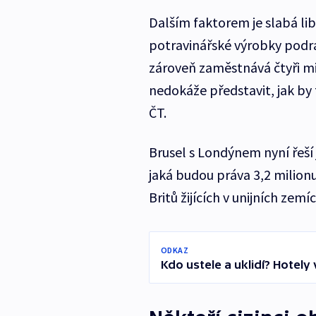
Dalším faktorem je slabá lib
potravinářské výrobky podra
zároveň zaměstnává čtyři mil
nedokáže představit, jak by
ČT.
Brusel s Londýnem nyní řeší 
jaká budou práva 3,2 milion
Britů žijících v unijních zem
ODKAZ
Kdo ustele a uklidí? Hotely 