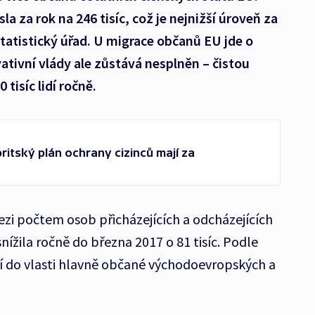
la za rok na 246 tisíc, což je nejnižší úroveň za
statistický úřad. U migrace občanů EU jde o
rvativní vlády ale zůstává nesplněn – čistou
 tisíc lidí ročně.
ritský plán ochrany cizinců mají za
ezi počtem osob přicházejících a odcházejících
nížila ročně do března 2017 o 81 tisíc. Podle
ejí do vlasti hlavně občané východoevropských a