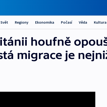
Svět
Regiony
Ekonomika
Počasí
Věda
Kultura
itánii houfně opouš
istá migrace je nejniž