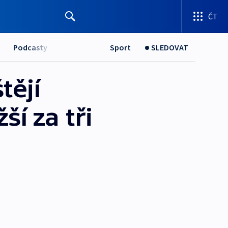
ČT
Podcasty
Sport
SLEDOVAT
tějí
ší za tři