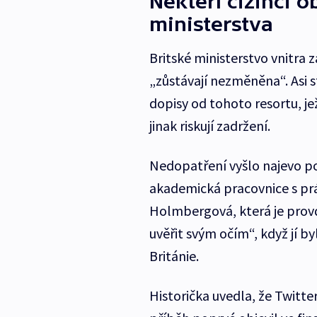
Někteří cizinci 
ministerstva
Britské ministerstvo vnitra z
„zůstávají nezměněna“. Asi s
dopisy od tohoto resortu, je
jinak riskují zadržení.
Nedopatření vyšlo najevo po
akademická pracovnice s prá
Holmbergová, která je prov
uvěřit svým očím“, když jí b
Británie.
Historička uvedla, že Twitte