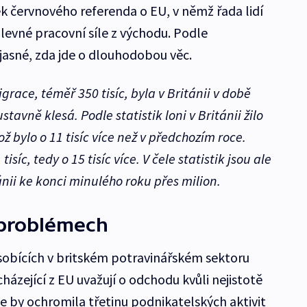
ek červnového referenda o EU, v němž řada lidí
 levné pracovní síle z východu. Podle
 jasné, zda jde o dlouhodobou věc.
grace, téměř 350 tisíc, byla v Británii v době
tavně klesá. Podle statistik loni v Británii žilo
ž bylo o 11 tisíc více než v předchozím roce.
isíc, tedy o 15 tisíc více. V čele statistik jsou ale
ánii ke konci minulého roku přes milion.
 problémech
obících v britském potravinářském sektoru
ocházející z EU uvažují o odchodu kvůli nejistotě
e by ochromila třetinu podnikatelských aktivit