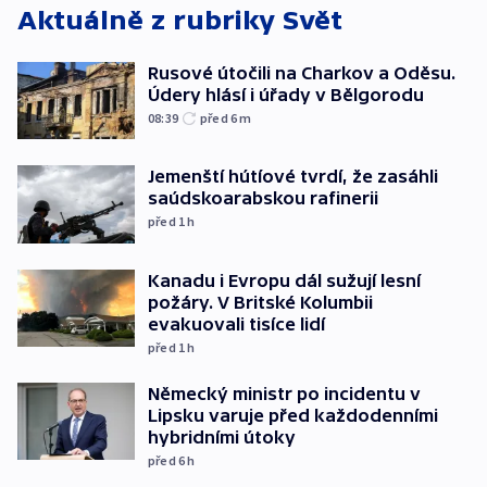
Aktuálně z rubriky
Svět
Rusové útočili na Charkov a Oděsu.
Údery hlásí i úřady v Bělgorodu
08:39
před 6
m
Jemenští hútíové tvrdí, že zasáhli
saúdskoarabskou rafinerii
před 1
h
Kanadu i Evropu dál sužují lesní
požáry. V Britské Kolumbii
evakuovali tisíce lidí
před 1
h
Německý ministr po incidentu v
Lipsku varuje před každodenními
hybridními útoky
před 6
h