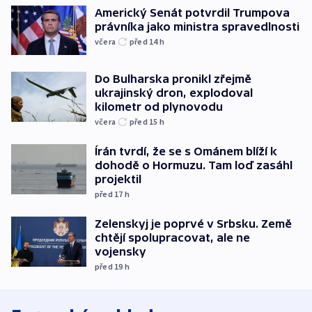
Americký Senát potvrdil Trumpova
právníka jako ministra spravedlnosti
včera
před 14
h
Do Bulharska pronikl zřejmě
ukrajinský dron, explodoval
kilometr od plynovodu
včera
před 15
h
Írán tvrdí, že se s Ománem blíží k
dohodě o Hormuzu. Tam loď zasáhl
projektil
před 17
h
Zelenskyj je poprvé v Srbsku. Země
chtějí spolupracovat, ale ne
vojensky
před 19
h