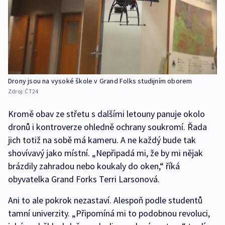
Drony jsou na vysoké škole v Grand Folks studijním oborem
Zdroj:
ČT24
Kromě obav ze střetu s dalšími letouny panuje okolo
dronů i kontroverze ohledně ochrany soukromí. Řada
jich totiž na sobě má kameru. A ne každý bude tak
shovívavý jako místní. „Nepřipadá mi, že by mi nějak
brázdily zahradou nebo koukaly do oken,“ říká
obyvatelka Grand Forks Terri Larsonová.
Ani to ale pokrok nezastaví. Alespoň podle studentů
tamní univerzity. „Připomíná mi to podobnou revoluci,