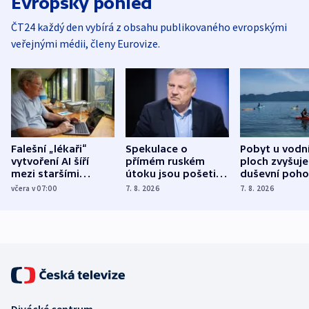
Evropský pohled
ČT24 každý den vybírá z obsahu publikovaného evropskými
veřejnými médii, členy Eurovize.
Falešní „lékaři“
Spekulace o
Pobyt u vodn
vytvoření AI šíří
přímém ruském
ploch zvyšuje
mezi staršími
útoku jsou pošetilé,
duševní poho
Poláky nebezpečné
míní estonský
ukázala
včera v 07:00
7. 8. 2026
7. 8. 2026
zdravotní rady
bezpečnostní
mezinárodní 
expert