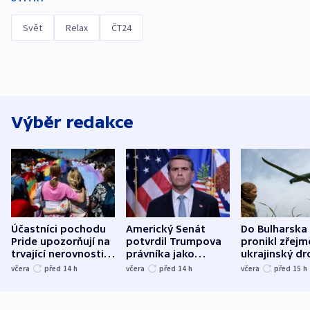
Svět
Relax
ČT24
Výběr redakce
Účastníci pochodu
Americký Senát
Do Bulharska
Pride upozorňují na
potvrdil Trumpova
pronikl zřejm
trvající nerovnosti i
právníka jako
ukrajinský dr
společenskou
ministra
explodoval k
včera
před 14
h
včera
před 14
h
včera
před 15
h
atmosféru
spravedlnosti
od plynovod