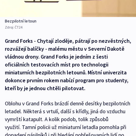
Bezpilotní letoun
Zdroj:
ČT24
Grand Forks - Chytají zloděje, pátrají po nezvěstných,
rozvážejí balíčky - malému městu v Severní Dakotě
vládnou drony. Grand Forks je jedním z šesti
oficiálních testovacích míst pro technologii
miniaturních bezpilotních letounů. Místní univerzita
dokonce prvním rokem nabízí program pro studenty,
kteří by je jednou chtěli pilotovat.
Oblohu v Grand Forks brázdí denně desítky bezpilotních
letadel. Některá s vrtulí, další s křídly, jiná do vzduchu
vymrští katapult. A kolik podob, tolik způsobů
využití. Tamní policii už miniaturní letadla pomohla při
dopadení násilníků i při hledání pohřešovaných lidí po