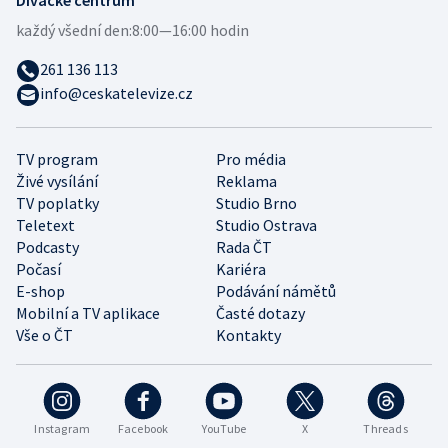
Divácké centrum
každý všední den:
8:00—16:00 hodin
261 136 113
info@ceskatelevize.cz
TV program
Pro média
Živé vysílání
Reklama
TV poplatky
Studio Brno
Teletext
Studio Ostrava
Podcasty
Rada ČT
Počasí
Kariéra
E-shop
Podávání námětů
Mobilní a TV aplikace
Časté dotazy
Vše o ČT
Kontakty
Instagram
Facebook
YouTube
X
Threads