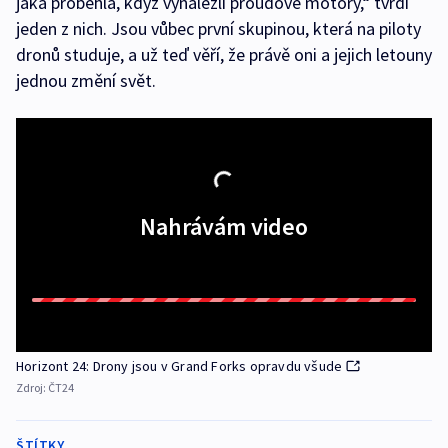
jaká proběhla, když vynalezli proudové motory,“ tvrdí
jeden z nich. Jsou vůbec první skupinou, která na piloty
dronů studuje, a už teď věří, že právě oni a jejich letouny
jednou změní svět.
Nahrávám video
Horizont 24: Drony jsou v Grand Forks opravdu všude
Zdroj:
ČT24
ŠTÍTKY