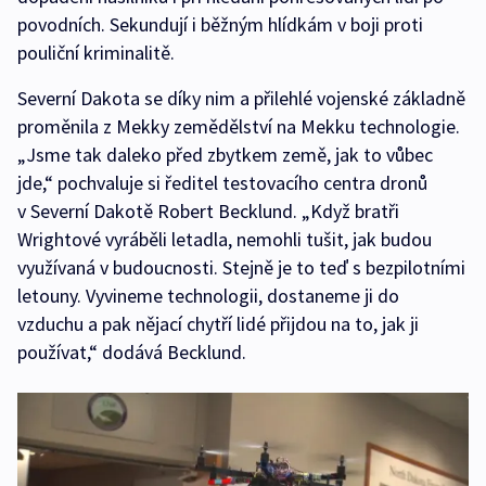
povodních. Sekundují i běžným hlídkám v boji proti
pouliční kriminalitě.
Severní Dakota se díky nim a přilehlé vojenské základně
proměnila z Mekky zemědělství na Mekku technologie.
„Jsme tak daleko před zbytkem země, jak to vůbec
jde,“ pochvaluje si ředitel testovacího centra dronů
v Severní Dakotě Robert Becklund. „Když bratři
Wrightové vyráběli letadla, nemohli tušit, jak budou
využívaná v budoucnosti. Stejně je to teď s bezpilotními
letouny. Vyvineme technologii, dostaneme ji do
vzduchu a pak nějací chytří lidé přijdou na to, jak ji
používat,“ dodává Becklund.