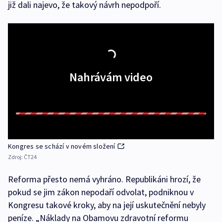
již dali najevo, že takový návrh nepodpoří.
Nahrávám video
Kongres se schází v novém složení
Zdroj:
ČT24
Reforma přesto nemá vyhráno. Republikáni hrozí, že
pokud se jim zákon nepodaří odvolat, podniknou v
Kongresu takové kroky, aby na její uskutečnění nebyly
peníze. „Náklady na Obamovu zdravotní reformu