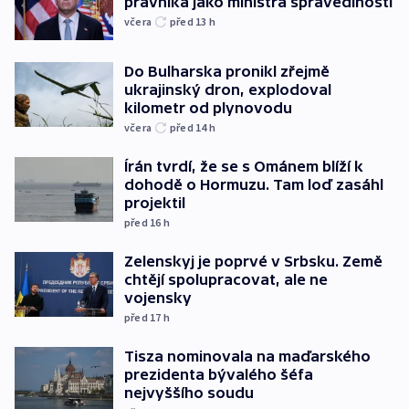
právníka jako ministra spravedlnosti
včera
před 13
h
Do Bulharska pronikl zřejmě
ukrajinský dron, explodoval
kilometr od plynovodu
včera
před 14
h
Írán tvrdí, že se s Ománem blíží k
dohodě o Hormuzu. Tam loď zasáhl
projektil
před 16
h
Zelenskyj je poprvé v Srbsku. Země
chtějí spolupracovat, ale ne
vojensky
před 17
h
Tisza nominovala na maďarského
prezidenta bývalého šéfa
nejvyššího soudu