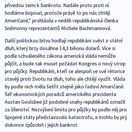
přivedou zemi k bankrotu. Nadále proto proti ní
hodláme bojovat, protože právě to po nás chtějí
Američané,“ prohlásila v neděli republikánská členka
Sněmovny reprezentantů Michele Bachmannová.
Další politickou bitvu hodlají republikáni svést o státní
dluh, který brzy dosáhne 14,3 bilionu dolarů. Více si
podle schváleného zákona americká vláda nemůže
půjčit, a bude tak muset požádat Kongres o nový strop
pro půjčky. Republikáni, kteří se alespoň ve své rétorice
stavějí proti životu na dluh, toho ale chtějí využít. Vláda
by podle nich měla šetřit stejně jako řadoví Američané.
Šéf ekonomických poradců amerického prezidenta
Austan Goolsbee již podobné snahy republikánů označil
za šílenství. Nezvýšení limitu pro půjčky by podle něj pro
Spojené státy představovalo katastrofu, a mohlo by prý
dokonce způsobit i jejich bankrot.