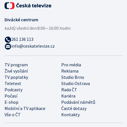
Divácké centrum
každý všední den:
8:00—16:00 hodin
261 136 113
info@ceskatelevize.cz
TV program
Pro média
Živé vysílání
Reklama
TV poplatky
Studio Brno
Teletext
Studio Ostrava
Podcasty
Rada ČT
Počasí
Kariéra
E-shop
Podávání námětů
Mobilní a TV aplikace
Časté dotazy
Vše o ČT
Kontakty