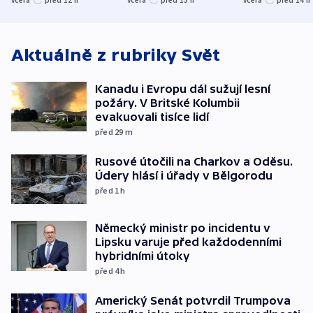
včera
před 12
h
včera
před 13
h
včera
před 14
h
atmosféru
spravedlnosti
od plynovod
Aktuálně z rubriky
Svět
Kanadu i Evropu dál sužují lesní
požáry. V Britské Kolumbii
evakuovali tisíce lidí
před 29
m
Rusové útočili na Charkov a Oděsu.
Údery hlásí i úřady v Bělgorodu
před 1
h
Německý ministr po incidentu v
Lipsku varuje před každodenními
hybridními útoky
před 4
h
Americký Senát potvrdil Trumpova