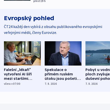
před 19
h
Evropský pohled
ČT24 každý den vybírá z obsahu publikovaného evropskými
veřejnými médii, členy Eurovize.
Falešní „lékaři“
Spekulace o
Pobyt u vodn
vytvoření AI šíří
přímém ruském
ploch zvyšuje
mezi staršími
útoku jsou pošetilé,
duševní poho
Poláky nebezpečné
míní estonský
ukázala
včera v 07:00
7. 8. 2026
7. 8. 2026
zdravotní rady
bezpečnostní
mezinárodní 
expert