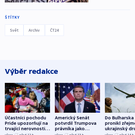
ŠTÍTKY
Svět
Archiv
ČT24
Výběr redakce
Účastníci pochodu
Americký Senát
Do Bulharska
Pride upozorňují na
potvrdil Trumpova
pronikl zřejm
trvající nerovnosti i
právníka jako
ukrajinský dr
společenskou
ministra
explodoval k