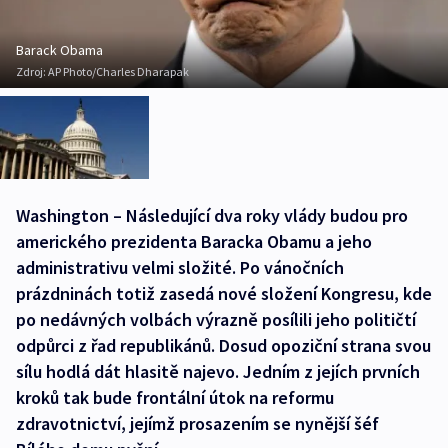
Barack Obama
Zdroj:
AP Photo/Charles Dharapak
Washington – Následující dva roky vlády budou pro
amerického prezidenta Baracka Obamu a jeho
administrativu velmi složité. Po vánočních
prázdninách totiž zasedá nové složení Kongresu, kde
po nedávných volbách výrazně posílili jeho političtí
odpůrci z řad republikánů. Dosud opoziční strana svou
sílu hodlá dát hlasitě najevo. Jedním z jejích prvních
kroků tak bude frontální útok na reformu
zdravotnictví, jejímž prosazením se nynější šéf