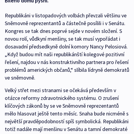
Bílého domu pyšní.
Republikáni v listopadových volbách převzali většinu ve
Sněmovně reprezentantů a částečně posílili i v Senátu.
Kongres se tak dnes poprvé sejde v novém složení. S
novou rolí, vůdkyní menšiny, se tak musí vypořádat i
dosavadní předsedkyně dolní komory Nancy Pelosiová.
„Když budou mít naši republikánští kolegové pozitivní
řešení, najdou v nás konstruktivního partnera pro řešení
problémů amerických občanů,“ slíbila lídryně demokratů
ve sněmovně.
Velký střet mezi stranami se očekává především v
otázce reformy zdravotnického systému. O zrušení
klíčových zákonů by se ve Sněmovně reprezentantů
mělo hlasovat ještě tento měsíc. Snaha bude nicméně s
největší pravděpodobností spíš symbolická. Republikáni
totiž nadále mají menšinu v Senátu a tamní demokraté