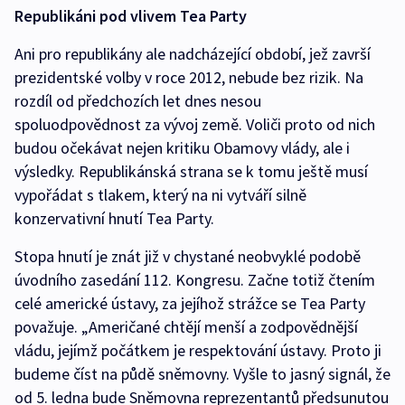
Republikáni pod vlivem Tea Party
Ani pro republikány ale nadcházející období, jež završí
prezidentské volby v roce 2012, nebude bez rizik. Na
rozdíl od předchozích let dnes nesou
spoluodpovědnost za vývoj země. Voliči proto od nich
budou očekávat nejen kritiku Obamovy vlády, ale i
výsledky. Republikánská strana se k tomu ještě musí
vypořádat s tlakem, který na ni vytváří silně
konzervativní hnutí Tea Party.
Stopa hnutí je znát již v chystané neobvyklé podobě
úvodního zasedání 112. Kongresu. Začne totiž čtením
celé americké ústavy, za jejíhož strážce se Tea Party
považuje. „Američané chtějí menší a zodpovědnější
vládu, jejímž počátkem je respektování ústavy. Proto ji
budeme číst na půdě sněmovny. Vyšle to jasný signál, že
od 5. ledna bude Sněmovna reprezentantů předsunutou