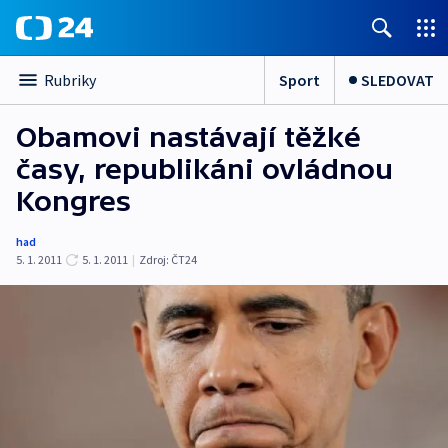
Sport
SLEDOVAT
Rubriky
Obamovi nastávají těžké
časy, republikáni ovládnou
Kongres
had
5. 1. 2011
5. 1. 2011
|
Zdroj:
ČT24