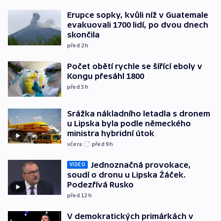
Erupce sopky, kvůli níž v Guatemale
evakuovali 1700 lidí, po dvou dnech
skončila
před 2
h
Počet obětí rychle se šířící eboly v
Kongu přesáhl 1800
před 3
h
Srážka nákladního letadla s dronem
u Lipska byla podle německého
ministra hybridní útok
včera
před 9
h
Jednoznačná provokace,
VIDEO
soudí o dronu u Lipska Žáček.
Podezřívá Rusko
před 12
h
V demokratických primárkách v