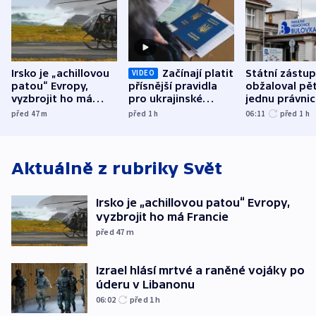
Irsko je „achillovou
Začínají platit
Státní zástu
VIDEO
patou“ Evropy,
přísnější pravidla
obžaloval pět 
vyzbrojit ho má
pro ukrajinské
jednu právni
Francie
uprchlíky
osobu v kauz
před 47
m
před 1
h
06:11
před 1
h
Bulovky
Aktuálně z rubriky
Svět
Irsko je „achillovou patou“ Evropy,
vyzbrojit ho má Francie
před 47
m
Izrael hlásí mrtvé a raněné vojáky po
úderu v Libanonu
06:02
před 1
h