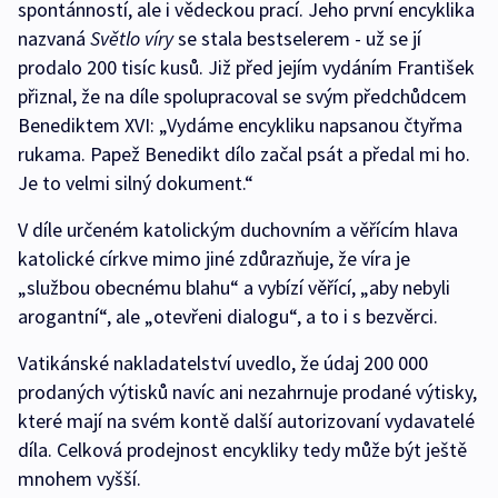
spontánností, ale i vědeckou prací. Jeho první encyklika
nazvaná
Světlo víry
se stala bestselerem - už se jí
prodalo 200 tisíc kusů. Již před jejím vydáním František
přiznal, že na díle spolupracoval se svým předchůdcem
Benediktem XVI: „Vydáme encykliku napsanou čtyřma
rukama. Papež Benedikt dílo začal psát a předal mi ho.
Je to velmi silný dokument.“
V díle určeném katolickým duchovním a věřícím hlava
katolické církve mimo jiné zdůrazňuje, že víra je
„službou obecnému blahu“ a vybízí věřící, „aby nebyli
arogantní“, ale „otevřeni dialogu“, a to i s bezvěrci.
Vatikánské nakladatelství uvedlo, že údaj 200 000
prodaných výtisků navíc ani nezahrnuje prodané výtisky,
které mají na svém kontě další autorizovaní vydavatelé
díla. Celková prodejnost encykliky tedy může být ještě
mnohem vyšší.