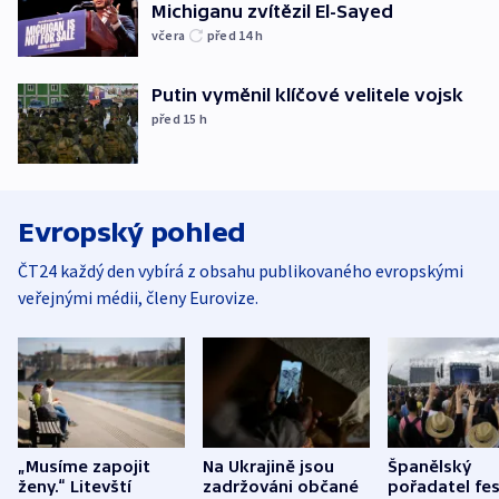
Michiganu zvítězil El-Sayed
včera
před 14
h
Putin vyměnil klíčové velitele vojsk
před 15
h
Evropský pohled
ČT24 každý den vybírá z obsahu publikovaného evropskými
veřejnými médii, členy Eurovize.
„Musíme zapojit
Na Ukrajině jsou
Španělský
ženy.“ Litevští
zadržováni občané
pořadatel fes