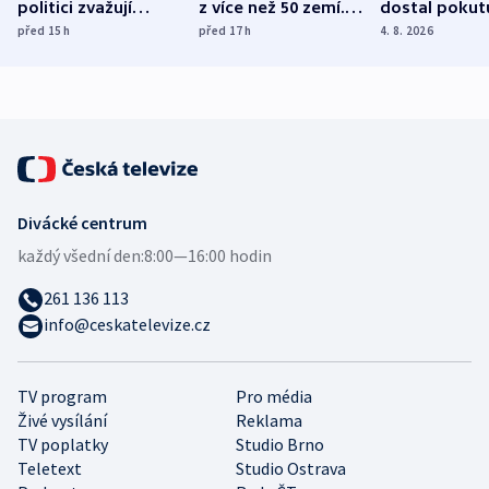
politici zvažují
z více než 50 zemí.
dostal pokut
dohodu o
Bojovali na straně
nekalé prakti
před 15
h
před 17
h
4. 8. 2026
demografii
Ruska
Divácké centrum
každý všední den:
8:00—16:00 hodin
261 136 113
info@ceskatelevize.cz
TV program
Pro média
Živé vysílání
Reklama
TV poplatky
Studio Brno
Teletext
Studio Ostrava