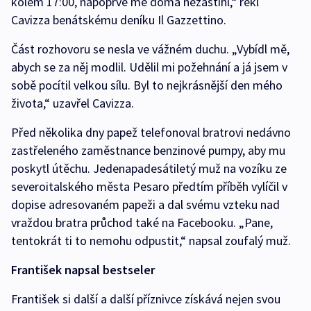
kolem 17:00, napoprvé mě doma nezastihl,“ řekl
Cavizza benátskému deníku Il Gazzettino.
Část rozhovoru se nesla ve vážném duchu. „Vybídl mě,
abych se za něj modlil. Udělil mi požehnání a já jsem v
sobě pocítil velkou sílu. Byl to nejkrásnější den mého
života,“ uzavřel Cavizza.
Před několika dny papež telefonoval bratrovi nedávno
zastřeleného zaměstnance benzinové pumpy, aby mu
poskytl útěchu. Jedenapadesátiletý muž na vozíku ze
severoitalského města Pesaro předtím příběh vylíčil v
dopise adresovaném papeži a dal svému vzteku nad
vraždou bratra průchod také na Facebooku. „Pane,
tentokrát ti to nemohu odpustit,“ napsal zoufalý muž.
František napsal bestseler
František si další a další příznivce získává nejen svou