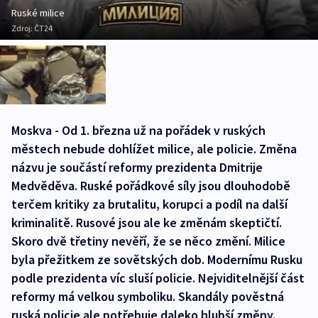
Ruské milice
Zdroj:
ČT24
Moskva - Od 1. března už na pořádek v ruských
městech nebude dohlížet milice, ale policie. Změna
názvu je součástí reformy prezidenta Dmitrije
Medvěděva. Ruské pořádkové síly jsou dlouhodobě
terčem kritiky za brutalitu, korupci a podíl na další
kriminalitě. Rusové jsou ale ke změnám skeptičtí.
Skoro dvě třetiny nevěří, že se něco změní. Milice
byla přežitkem ze sovětských dob. Modernímu Rusku
podle prezidenta víc sluší policie. Nejviditelnější část
reformy má velkou symboliku. Skandály pověstná
ruská policie ale potřebuje daleko hlubší změny.