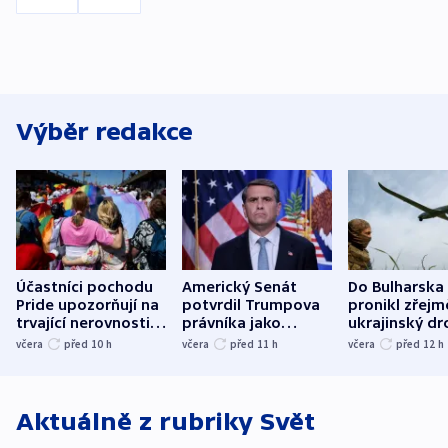
Výběr redakce
Účastníci pochodu
Americký Senát
Do Bulharska
Pride upozorňují na
potvrdil Trumpova
pronikl zřejm
trvající nerovnosti i
právníka jako
ukrajinský dr
společenskou
ministra
explodoval k
včera
před 10
h
včera
před 11
h
včera
před 12
h
atmosféru
spravedlnosti
od plynovod
Aktuálně z rubriky
Svět