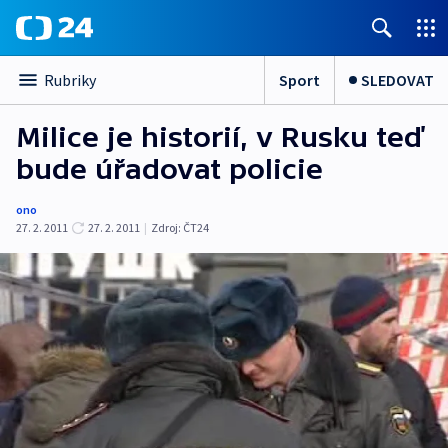
Sport
SLEDOVAT
Rubriky
Milice je historií, v Rusku teď
bude úřadovat policie
ono
27. 2. 2011
27. 2. 2011
|
Zdroj:
ČT24