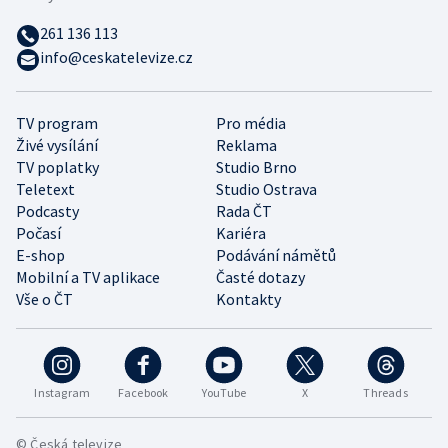
261 136 113
info@ceskatelevize.cz
TV program
Pro média
Živé vysílání
Reklama
TV poplatky
Studio Brno
Teletext
Studio Ostrava
Podcasty
Rada ČT
Počasí
Kariéra
E-shop
Podávání námětů
Mobilní a TV aplikace
Časté dotazy
Vše o ČT
Kontakty
Instagram
Facebook
YouTube
X
Threads
© Česká televize