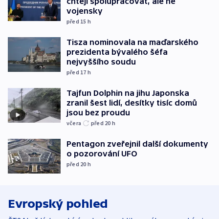
chtějí spolupracovat, ale ne
vojensky
před 15
h
Tisza nominovala na maďarského
prezidenta bývalého šéfa
nejvyššího soudu
před 17
h
Tajfun Dolphin na jihu Japonska
zranil šest lidí, desítky tisíc domů
jsou bez proudu
včera
před 20
h
Pentagon zveřejnil další dokumenty
o pozorování UFO
před 20
h
Evropský pohled