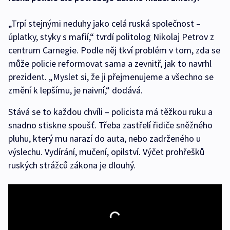
„Trpí stejnými neduhy jako celá ruská společnost –
úplatky, styky s mafií,“ tvrdí politolog Nikolaj Petrov z
centrum Carnegie. Podle něj tkví problém v tom, zda se
může policie reformovat sama a zevnitř, jak to navrhl
prezident. „Myslet si, že ji přejmenujeme a všechno se
změní k lepšímu, je naivní,“ dodává.
Stává se to každou chvíli – policista má těžkou ruku a
snadno stiskne spoušť. Třeba zastřelí řidiče sněžného
pluhu, který mu narazí do auta, nebo zadrženého u
výslechu. Vydírání, mučení, opilství. Výčet prohřešků
ruských strážců zákona je dlouhý.