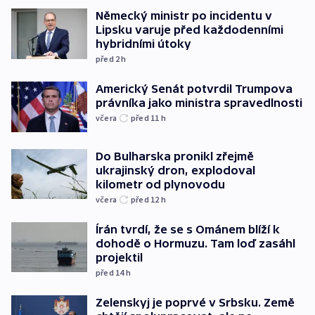
Německý ministr po incidentu v
Lipsku varuje před každodenními
hybridními útoky
před 2
h
Americký Senát potvrdil Trumpova
právníka jako ministra spravedlnosti
včera
před 11
h
Do Bulharska pronikl zřejmě
ukrajinský dron, explodoval
kilometr od plynovodu
včera
před 12
h
Írán tvrdí, že se s Ománem blíží k
dohodě o Hormuzu. Tam loď zasáhl
projektil
před 14
h
Zelenskyj je poprvé v Srbsku. Země