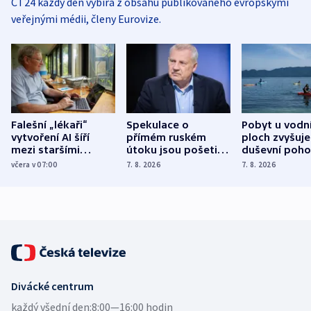
ČT24 každý den vybírá z obsahu publikovaného evropskými
veřejnými médii, členy Eurovize.
Falešní „lékaři“
Spekulace o
Pobyt u vodn
vytvoření AI šíří
přímém ruském
ploch zvyšuje
mezi staršími
útoku jsou pošetilé,
duševní poho
Poláky nebezpečné
míní estonský
ukázala
včera v 07:00
7. 8. 2026
7. 8. 2026
zdravotní rady
bezpečnostní
mezinárodní 
expert
Divácké centrum
každý všední den:
8:00—16:00 hodin