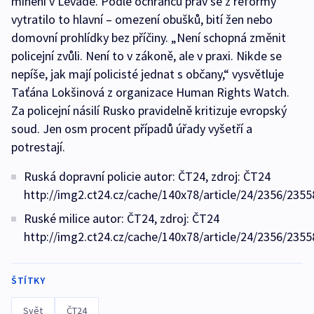
mínění v Levadě. Podle ochránců práv se z reformy
vytratilo to hlavní – omezení obušků, bití žen nebo
domovní prohlídky bez příčiny. „Není schopná změnit
policejní zvůli. Není to v zákoně, ale v praxi. Nikde se
nepíše, jak mají policisté jednat s občany,“ vysvětluje
Taťána Lokšinová z organizace Human Rights Watch.
Za policejní násilí Rusko pravidelně kritizuje evropský
soud. Jen osm procent případů úřady vyšetří a
potrestají.
Ruská dopravní policie autor: ČT24, zdroj: ČT24
http://img2.ct24.cz/cache/140x78/article/24/2356/2355
Ruské milice autor: ČT24, zdroj: ČT24
http://img2.ct24.cz/cache/140x78/article/24/2356/2355
ŠTÍTKY
Svět
ČT24