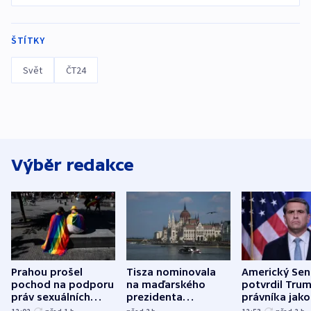
ŠTÍTKY
Svět
ČT24
Výběr redakce
Prahou prošel
Tisza nominovala
Americký Sen
pochod na podporu
na maďarského
potvrdil Tru
práv sexuálních
prezidenta
právníka jako
menšin
bývalého šéfa
ministra