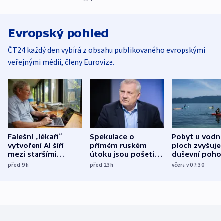
Evropský pohled
ČT24 každý den vybírá z obsahu publikovaného evropskými
veřejnými médii, členy Eurovize.
Falešní „lékaři“
Spekulace o
Pobyt u vodn
vytvoření AI šíří
přímém ruském
ploch zvyšuje
mezi staršími
útoku jsou pošetilé,
duševní poho
Poláky nebezpečné
míní estonský
ukázala
před 9
h
před 23
h
včera v 07:30
zdravotní rady
bezpečnostní
mezinárodní 
expert