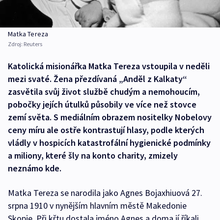
Matka Tereza
Zdroj:
Reuters
Katolická misionářka Matka Tereza vstoupila v neděli
mezi svaté. Žena přezdívaná „Anděl z Kalkaty“
zasvětila svůj život službě chudým a nemohoucím,
pobočky jejích útulků působily ve více než stovce
zemí světa. S mediálním obrazem nositelky Nobelovy
ceny míru ale ostře kontrastují hlasy, podle kterých
vládly v hospicích katastrofální hygienické podmínky
a miliony, které šly na konto charity, zmizely
neznámo kde.
Matka Tereza se narodila jako Agnes Bojaxhiuová 27.
srpna 1910 v nynějším hlavním městě Makedonie
Skopje. Při křtu dostala jméno Agnes a doma jí říkali