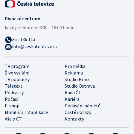
Divácké centrum
každý všední den:
8:00—16:00 hodin
261 136 113
info@ceskatelevize.cz
TV program
Pro média
Živé vysílání
Reklama
TV poplatky
Studio Brno
Teletext
Studio Ostrava
Podcasty
Rada ČT
Počasí
Kariéra
E-shop
Podávání námětů
Mobilní a TV aplikace
Časté dotazy
Vše o ČT
Kontakty