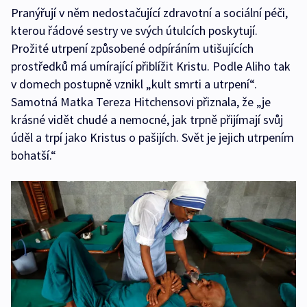
Pranýřují v něm nedostačující zdravotní a sociální péči,
kterou řádové sestry ve svých útulcích poskytují.
Prožité utrpení způsobené odpíráním utišujících
prostředků má umírající přiblížit Kristu. Podle Aliho tak
v domech postupně vznikl „kult smrti a utrpení“.
Samotná Matka Tereza Hitchensovi přiznala, že „je
krásné vidět chudé a nemocné, jak trpně přijímají svůj
úděl a trpí jako Kristus o pašijích. Svět je jejich utrpením
bohatší.“