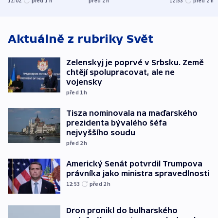
12:02
před 1
h
před 2
h
12:53
před 2
h
nejvyššího soudu
spravedlnost
Aktuálně z rubriky
Svět
Zelenskyj je poprvé v Srbsku. Země
chtějí spolupracovat, ale ne
vojensky
před 1
h
Tisza nominovala na maďarského
prezidenta bývalého šéfa
nejvyššího soudu
před 2
h
Americký Senát potvrdil Trumpova
právníka jako ministra spravedlnosti
12:53
před 2
h
Dron pronikl do bulharského