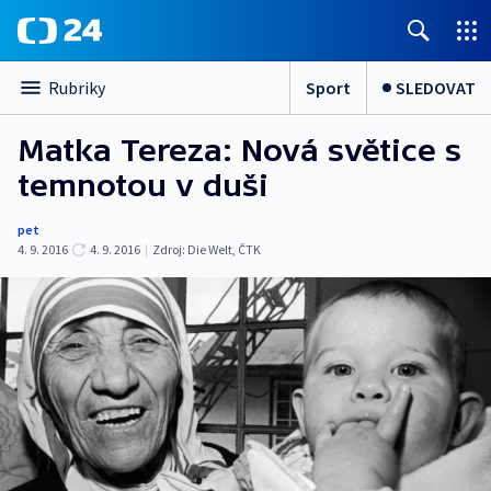
Sport
SLEDOVAT
Rubriky
Matka Tereza: Nová světice s
temnotou v duši
pet
4. 9. 2016
4. 9. 2016
|
Zdroj:
Die Welt
,
ČTK