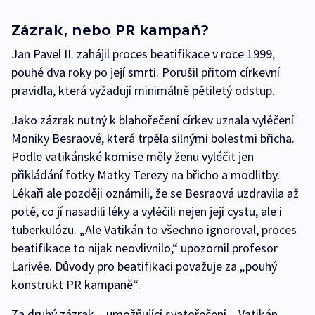
Zázrak, nebo PR kampaň?
Jan Pavel II. zahájil proces beatifikace v roce 1999,
pouhé dva roky po její smrti. Porušil přitom církevní
pravidla, která vyžadují minimálně pětiletý odstup.
Jako zázrak nutný k blahořečení církev uznala vyléčení
Moniky Besraové, která trpěla silnými bolestmi břicha.
Podle vatikánské komise měly ženu vyléčit jen
přikládání fotky Matky Terezy na břicho a modlitby.
Lékaři ale později oznámili, že se Besraová uzdravila až
poté, co jí nasadili léky a vyléčili nejen její cystu, ale i
tuberkulózu. „Ale Vatikán to všechno ignoroval, proces
beatifikace to nijak neovlivnilo,“ upozornil profesor
Larivée. Důvody pro beatifikaci považuje za „pouhý
konstrukt PR kampaně“.
Za druhý zázrak – umožňující svatořečení – Vatikán