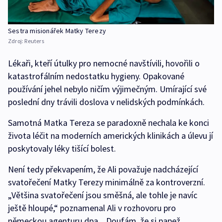
Sestra misionářek Matky Terezy
Zdroj:
Reuters
Lékaři, kteří útulky pro nemocné navštívili, hovořili o
katastrofálním nedostatku hygieny. Opakované
používání jehel nebylo ničím výjimečným. Umírající své
poslední dny trávili doslova v nelidských podmínkách.
Samotná Matka Tereza se paradoxně nechala ke konci
života léčit na moderních amerických klinikách a úlevu jí
poskytovaly léky tišící bolest.
Není tedy překvapením, že Ali považuje nadcházející
svatořečení Matky Terezy minimálně za kontroverzní.
„Většina svatořečení jsou směšná, ale tohle je navíc
ještě hloupé,“ poznamenal Ali v rozhovoru pro
německou agenturu dpa. „Doufám, že si papež