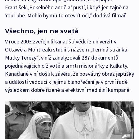
František ,Pekelného anděla‘ pustí, i když jen tajně na
YouTube. Mohlo by mu to otevřít oči,“ dodává filmař.
Všechno, jen ne svatá
V roce 2003 zveřejnili kanadští vědci z univerzit v
Ottawě a Montrealu studii s názvem „Temná stránka
Matky Terezy“, v níž zanalyzovali 287 dokumentů
pojednávajících o životě a smrti misionářky z Kalkaty.
Kanaďané v ní došli k závěru, že posvátný obraz jeptišky
a událostí vedoucí k jejímu blahořečení je v první řadě
výsledkem dobře řízené a efektivní mediální kampaně.