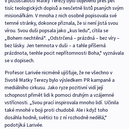
V pozůstalosti Matky Terezy bylo objeveno přes pět
tisíc teologických dopisů a nesčetně listů psaných svým
misionářkám. V mnoha z nich osobně popisovala své
temné stránky, dokonce přiznala, že si není jistá svou
vírou. Svou duši popsala jako „kus ledu“, cítila se
„Bohem nechtěná“. „Odstrčená – prázdná – bez víry –
bez lásky. Jen temnota v duši – a tahle příšerná
prázdnota, tenhle pocit nepřítomnosti Boha,“ vyznávala
se v dopisech.
Profesor Larivée nicméně ujišťuje, že ne všechno v
životě Matky Terezy bylo výsledkem PR kampaně a
mediálního cirkusu. Jako ryze pozitivní vidí její
schopnost přimět lidi k pomoci druhým a vzájemné
vstřícnosti. „Svou prací inspirovala mnoho lidí. Učinila
také mnohé v boji proti chudobě. Ale i když toho
dosáhla hodně, světici to z ní rozhodně nedělá,“
podotýká Larivée.