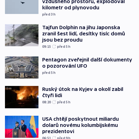
vzdušného prostoru, explodoval
kilometr od plynovodu
před 3
h
Tajfun Dolphin na jihu Japonska
zranil šest lidí, desítky tisíc domů
jsou bez proudu
09:15
před 5
h
Pentagon zveřejnil další dokumenty
o pozorování UFO
před 5
h
Ruský útok na Kyjev a okolí zabil
čtyři lidi
08:20
před 5
h
USA chtějí poskytnout miliardu
dolarů novému kolumbijskému
prezidentovi
06:51
před 9
h