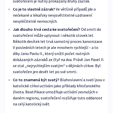
svatořečení je nutný prokázaný druhý zázrak.
Co je to vlastně zázrak?
Ve většině případů jde o
nečekané a lékařsky nevysvětlitelné uzdravení
nevyléčitelně nemocných.
Jak dlouho trvá cesta ke svatořečení?
Od smrti do
svatořečení může uplynout i několik stovek let.
Několik desítek let trvá samotný proces kanonizace.
V posledních letech je ale mnohem rychlejší – a to
díky Janu Pavlu II., který snížil počet nutných
dokázaných zázraků ze čtyř na dva. Právě Jan Pavel II.
se stal „nejrychlejším svatým“ v dějinách církve. Byl
svatořečen jen devět let po své smrti.
Co to znamená být svatý?
Blahoslavení a svatí jsou v
katolické církvi uctíváni jako příklady křesťanského
života. Beatifikace umožňuje uctívání zesnulých v
daném regionu, svatořečení rozšiřuje tuto oddanost
na celý katolický svět.