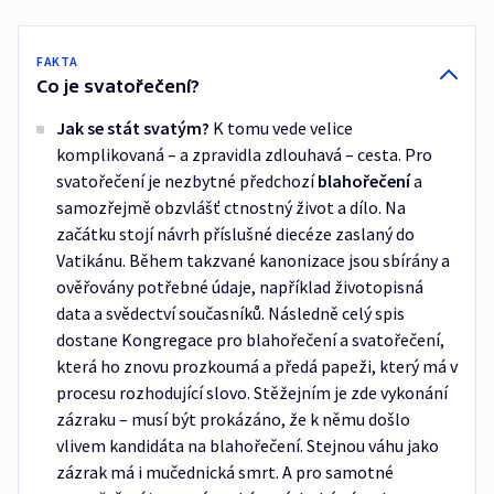
FAKTA
Co je svatořečení?
Jak se stát svatým?
K tomu vede velice
komplikovaná – a zpravidla zdlouhavá – cesta. Pro
svatořečení je nezbytné předchozí
blahořečení
a
samozřejmě obzvlášť ctnostný život a dílo. Na
začátku stojí návrh příslušné diecéze zaslaný do
Vatikánu. Během takzvané kanonizace jsou sbírány a
ověřovány potřebné údaje, například životopisná
data a svědectví současníků. Následně celý spis
dostane Kongregace pro blahořečení a svatořečení,
která ho znovu prozkoumá a předá papeži, který má v
procesu rozhodující slovo. Stěžejním je zde vykonání
zázraku – musí být prokázáno, že k němu došlo
vlivem kandidáta na blahořečení. Stejnou váhu jako
zázrak má i mučednická smrt. A pro samotné