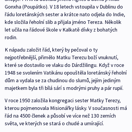
Gonxha (Poupátko). V 18 letech vstoupila v Dublinu do
řádu loretánských sester a krátce nato odjela do Indie,
kde složila řeholní slib a přijala jméno Tereza. Několik
let učila na řádové škole v Kalkatě dívky z bohatých
rodin.
K nápadu založit řád, který by pečoval o ty
nejpotřebnější, přimělo Matku Terezu boží vnuknutí,
které se dostavilo ve vlaku do Dárdžilingu. Když v roce
1948 se svolením Vatikánu opouštěla loretánský řeholní
dům a vydala se za chudinou do slumů, jejím jediným
majetkem byla tři bílá sárí s modrými pruhy a pár rupií.
V roce 1950 založila kongregaci sester Matky Terezy,
kterou pojmenovala Misionářky lásky. V současnosti má
řád na 4500 členek a působí ve více než 130 zemích
světa, ve kterých se stará o chudé a umírající.