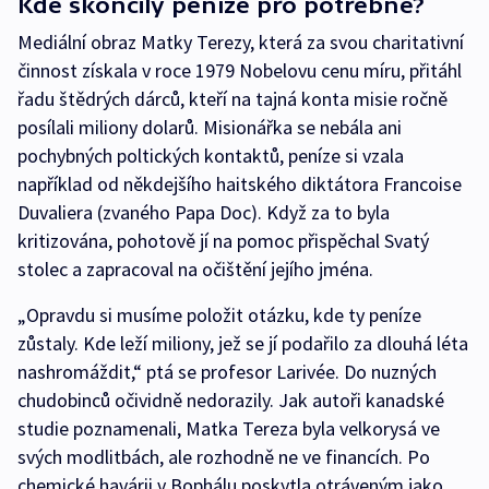
Kde skončily peníze pro potřebné?
Mediální obraz Matky Terezy, která za svou charitativní
činnost získala v roce 1979 Nobelovu cenu míru, přitáhl
řadu štědrých dárců, kteří na tajná konta misie ročně
posílali miliony dolarů. Misionářka se nebála ani
pochybných poltických kontaktů, peníze si vzala
například od někdejšího haitského diktátora Francoise
Duvaliera (zvaného Papa Doc). Když za to byla
kritizována, pohotově jí na pomoc přispěchal Svatý
stolec a zapracoval na očištění jejího jména.
„Opravdu si musíme položit otázku, kde ty peníze
zůstaly. Kde leží miliony, jež se jí podařilo za dlouhá léta
nashromáždit,“ ptá se profesor Larivée. Do nuzných
chudobinců očividně nedorazily. Jak autoři kanadské
studie poznamenali, Matka Tereza byla velkorysá ve
svých modlitbách, ale rozhodně ne ve financích. Po
chemické havárii v Bophálu poskytla otráveným jako