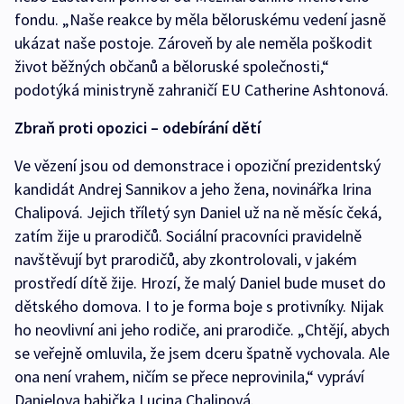
fondu. „Naše reakce by měla běloruskému vedení jasně
ukázat naše postoje. Zároveň by ale neměla poškodit
život běžných občanů a běloruské společnosti,“
podotýká ministryně zahraničí EU Catherine Ashtonová.
Zbraň proti opozici – odebírání dětí
Ve vězení jsou od demonstrace i opoziční prezidentský
kandidát Andrej Sannikov a jeho žena, novinářka Irina
Chalipová. Jejich tříletý syn Daniel už na ně měsíc čeká,
zatím žije u prarodičů. Sociální pracovníci pravidelně
navštěvují byt prarodičů, aby zkontrolovali, v jakém
prostředí dítě žije. Hrozí, že malý Daniel bude muset do
dětského domova. I to je forma boje s protivníky. Nijak
ho neovlivní ani jeho rodiče, ani prarodiče. „Chtějí, abych
se veřejně omluvila, že jsem dceru špatně vychovala. Ale
ona není vrahem, ničím se přece neprovinila,“ vypráví
Danielova babička Lucina Chalipová.