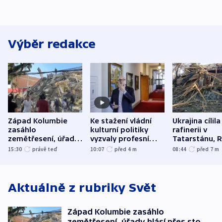
Výběr redakce
Západ Kolumbie
Ke stažení vládní
Ukrajina cílila
zasáhlo
kulturní politiky
rafinerii v
zemětřesení, úřady
vyzvaly profesní
Tatarstánu, 
hlásí přes sto obětí
organizace, spolky i
útočilo na mě
15:30
právě teď
10:07
před 4
m
08:44
před 7
m
odbory
benzinky či s
WHO
Aktuálně z rubriky
Svět
Západ Kolumbie zasáhlo
zemětřesení, úřady hlásí přes sto