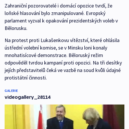
Zahraniční pozorovatelé i domácí opozice tvrdí, že
loňské hlasování bylo zmanipulované. Evropský
parlament vyzval k opakování prezidentských voleb v
Bělorusku.
Na protest proti Lukašenkovu vítězství, které ohlásila
ústřední volební komise, se v Minsku loni konaly
mnohatisícové demonstrace. Běloruský režim
odpověděl tvrdou kampaní proti opozici. Na tři desítky
jejích představitelů čeká ve vazbě na soud kvůli údajné
protistátní činnosti.
GALERIE
videogallery_28114