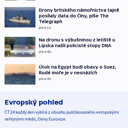
Drony britského námořnictva tajně
posílaly data do Číny, píše The
Telegraph
před 1
h
Na dronu s výbušninou z letiště u
Lipska našli policisté stopy DNA
před 4
h
Útok na Egypt budí obavy o Suez,
Rudé moře je v nesnázích
před 4
h
Evropský pohled
ČT24 každý den vybírá z obsahu publikovaného evropskými
veřejnými médii, členy Eurovize.