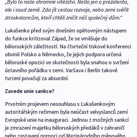
„Bylo to naše ohromné vítězství. Nešlo jen o prezidenta,
ale i osud země. Zda jít cestou rozvoje, nebo zemi svěřit
ztroskotancům, kteří chtěli zničit náš společný dům.“
Lukašenko před svým dnešním opětovným nástupem
do funkce kritizoval Západ, že se vměšuje do
běloruských záležitostí. Na čtvrteční tiskové konferenci
obvinil Polsko a Německo, že jejich podpora určená
běloruské opozici ve skutečnosti byla snahou o svržení
ústavního pořádku v zemi. Varšava i Berlín takové
tvrzení považují za absurdní.
Zavede unie sankce?
Prvotním projevem nesouhlasu s Lukašenkovým
autoritářským režimem byla neúčast velvyslanců zemí
Evropské unie na inauguraci. Jednou z možných sankcí
je zmrazení majetku běloruských předáků v zahraničí
nebo zastavení pomoci od Mezinárodního měnového