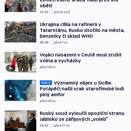
obětí
15:30
právě teď
Ukrajina cílila na rafinerii v
Tatarstánu, Rusko útočilo na města,
benzinky či sklad WHO
08:44
před 7
m
Vojáci nasazení v Ceutě musí zrušit
volna a vycházky
před 18
m
Významný objev u Sicílie.
VIDEO
Potápěči našli vrak starořímské lodi
plný amfor
před 30
m
Ruský soud vyloučil opoziční stranu
Jabloko ze zářijových „voleb“
19:30
před 37
m