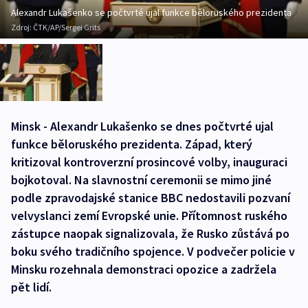
Alexandr Lukašenko se počtvrté ujal funkce běloruského prezidenta
Zdroj:
ČTK/AP/Sergei Grits
Minsk - Alexandr Lukašenko se dnes počtvrté ujal
funkce běloruského prezidenta. Západ, který
kritizoval kontroverzní prosincové volby, inauguraci
bojkotoval. Na slavnostní ceremonii se mimo jiné
podle zpravodajské stanice BBC nedostavili pozvaní
velvyslanci zemí Evropské unie. Přítomnost ruského
zástupce naopak signalizovala, že Rusko zůstává po
boku svého tradičního spojence. V podvečer policie v
Minsku rozehnala demonstraci opozice a zadržela
pět lidí.