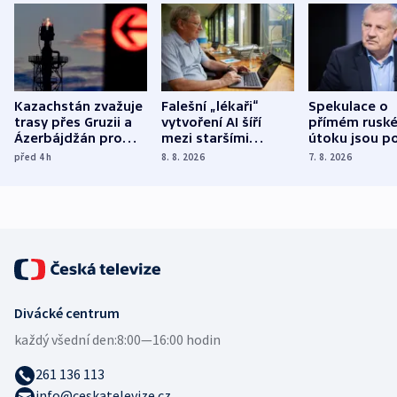
Kazachstán zvažuje
Falešní „lékaři“
Spekulace o
trasy přes Gruzii a
vytvoření AI šíří
přímém rusk
Ázerbájdžán pro
mezi staršími
útoku jsou po
vývoz ropy do
Poláky nebezpečné
míní estonsk
před 4
h
8. 8. 2026
7. 8. 2026
Evropy
zdravotní rady
bezpečnostn
expert
Divácké centrum
každý všední den:
8:00—16:00 hodin
261 136 113
info@ceskatelevize.cz