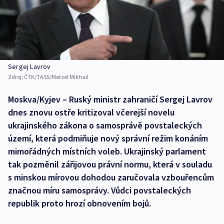
Sergej Lavrov
Zdroj:
ČTK/TASS/Metzel Mikhail
Moskva/Kyjev – Ruský ministr zahraničí Sergej Lavrov
dnes znovu ostře kritizoval včerejší novelu
ukrajinského zákona o samosprávě povstaleckých
území, která podmiňuje nový správní režim konáním
mimořádných místních voleb. Ukrajinský parlament
tak pozměnil zářijovou právní normu, která v souladu
s minskou mírovou dohodou zaručovala vzbouřencům
značnou míru samosprávy. Vůdci povstaleckých
republik proto hrozí obnovením bojů.