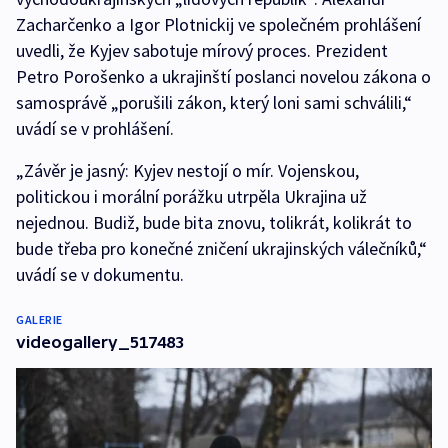
Zacharčenko a Igor Plotnickij ve společném prohlášení
uvedli, že Kyjev sabotuje mírový proces. Prezident
Petro Porošenko a ukrajinští poslanci novelou zákona o
samosprávě „porušili zákon, který loni sami schválili,“
uvádí se v prohlášení.
„Závěr je jasný: Kyjev nestojí o mír. Vojenskou,
politickou i morální porážku utrpěla Ukrajina už
nejednou. Budiž, bude bita znovu, tolikrát, kolikrát to
bude třeba pro konečné zničení ukrajinských válečníků,“
uvádí se v dokumentu.
GALERIE
videogallery_517483