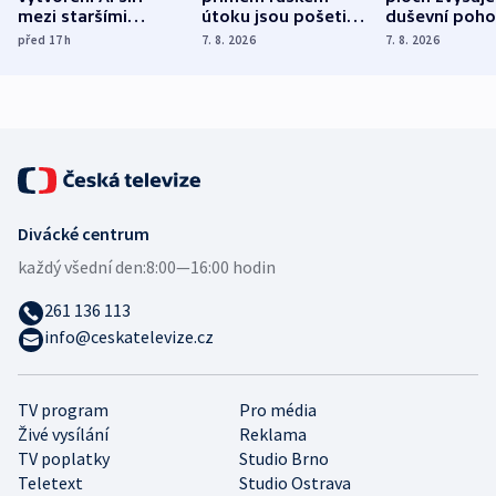
mezi staršími
útoku jsou pošetilé,
duševní poho
Poláky nebezpečné
míní estonský
ukázala
před 17
h
7. 8. 2026
7. 8. 2026
zdravotní rady
bezpečnostní
mezinárodní 
expert
Divácké centrum
každý všední den:
8:00—16:00 hodin
261 136 113
info@ceskatelevize.cz
TV program
Pro média
Živé vysílání
Reklama
TV poplatky
Studio Brno
Teletext
Studio Ostrava