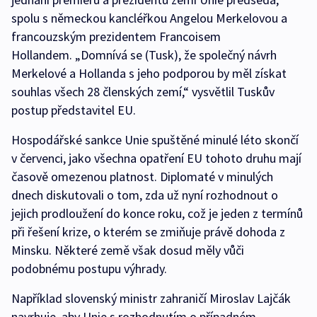
spolu s německou kancléřkou Angelou Merkelovou a
francouzským prezidentem Francoisem
Hollandem. „Domnívá se (Tusk), že společný návrh
Merkelové a Hollanda s jeho podporou by měl získat
souhlas všech 28 členských zemí,“ vysvětlil Tuskův
postup představitel EU.
Hospodářské sankce Unie spuštěné minulé léto skončí
v červenci, jako všechna opatření EU tohoto druhu mají
časově omezenou platnost. Diplomaté v minulých
dnech diskutovali o tom, zda už nyní rozhodnout o
jejich prodloužení do konce roku, což je jeden z termínů
při řešení krize, o kterém se zmiňuje právě dohoda z
Minsku. Některé země však dosud měly vůči
podobnému postupu výhrady.
Například slovenský ministr zahraničí Miroslav Lajčák
navrhuje, aby Unie s rozhodnutím o případném