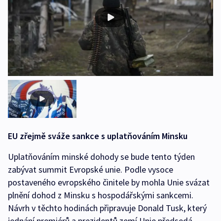
EU zřejmě sváže sankce s uplatňováním Minsku
Uplatňováním minské dohody se bude tento týden
zabývat summit Evropské unie. Podle vysoce
postaveného evropského činitele by mohla Unie svázat
plnění dohod z Minsku s hospodářskými sankcemi.
Návrh v těchto hodinách připravuje Donald Tusk, který
jednání premiérů a prezidentů zemí Unie předsedá,