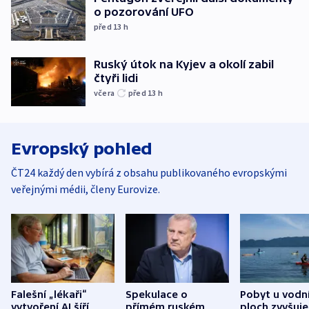
o pozorování UFO
před 13
h
Ruský útok na Kyjev a okolí zabil
čtyři lidi
včera
před 13
h
Evropský pohled
ČT24 každý den vybírá z obsahu publikovaného evropskými
veřejnými médii, členy Eurovize.
Falešní „lékaři“
Spekulace o
Pobyt u vodn
vytvoření AI šíří
přímém ruském
ploch zvyšuje