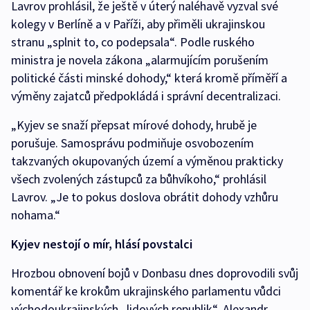
Lavrov prohlásil, že ještě v úterý naléhavě vyzval své
kolegy v Berlíně a v Paříži, aby přiměli ukrajinskou
stranu „splnit to, co podepsala“. Podle ruského
ministra je novela zákona „alarmujícím porušením
politické části minské dohody,“ která kromě příměří a
výměny zajatců předpokládá i správní decentralizaci.
„Kyjev se snaží přepsat mírové dohody, hrubě je
porušuje. Samosprávu podmiňuje osvobozením
takzvaných okupovaných území a výměnou prakticky
všech zvolených zástupců za bůhvíkoho,“ prohlásil
Lavrov. „Je to pokus doslova obrátit dohody vzhůru
nohama.“
Kyjev nestojí o mír, hlásí povstalci
Hrozbou obnovení bojů v Donbasu dnes doprovodili svůj
komentář ke krokům ukrajinského parlamentu vůdci
východoukrajinských „lidových republik“. Alexandr