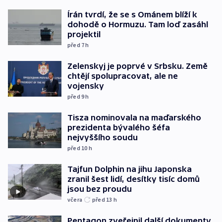
Írán tvrdí, že se s Ománem blíží k
dohodě o Hormuzu. Tam loď zasáhl
projektil
před 7
h
Zelenskyj je poprvé v Srbsku. Země
chtějí spolupracovat, ale ne
vojensky
před 9
h
Tisza nominovala na maďarského
prezidenta bývalého šéfa
nejvyššího soudu
před 10
h
Tajfun Dolphin na jihu Japonska
zranil šest lidí, desítky tisíc domů
jsou bez proudu
včera
před 13
h
Pentagon zveřejnil další dokumenty