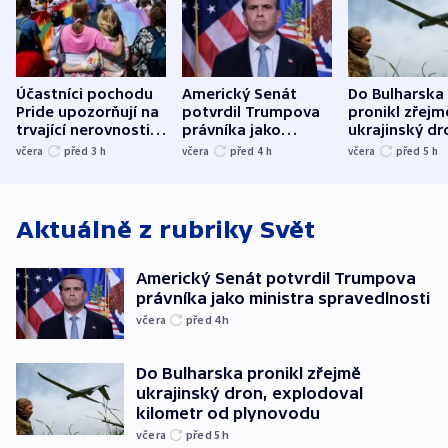
Účastníci pochodu
Americký Senát
Do Bulharska
Pride upozorňují na
potvrdil Trumpova
pronikl zřejm
trvající nerovnosti i
právníka jako
ukrajinský dr
společenskou
ministra
explodoval k
včera
před 3
h
včera
před 4
h
včera
před 5
h
atmosféru
spravedlnosti
od plynovod
Aktuálně z rubriky
Svět
Americký Senát potvrdil Trumpova
právníka jako ministra spravedlnosti
včera
před 4
h
Do Bulharska pronikl zřejmě
ukrajinský dron, explodoval
kilometr od plynovodu
včera
před 5
h