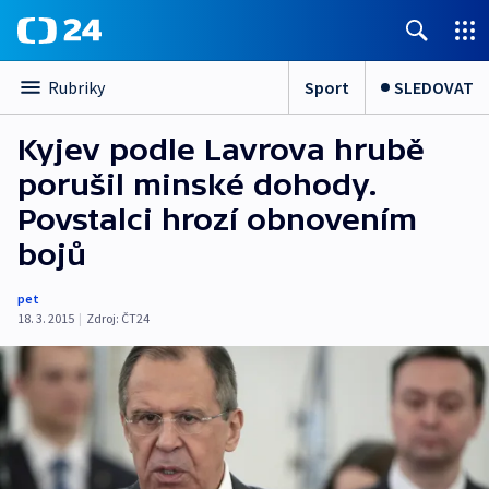
Sport
SLEDOVAT
Rubriky
Kyjev podle Lavrova hrubě
porušil minské dohody.
Povstalci hrozí obnovením
bojů
pet
18. 3. 2015
|
Zdroj:
ČT24