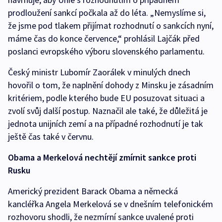
prodloužení sankcí počkala až do léta. „Nemyslíme si,
že jsme pod tlakem přijímat rozhodnutí o sankcích nyní,
máme čas do konce července,“ prohlásil Lajčák před
poslanci evropského výboru slovenského parlamentu.
Český ministr Lubomír Zaorálek v minulých dnech
hovořil o tom, že naplnění dohody z Minsku je zásadním
kritériem, podle kterého bude EU posuzovat situaci a
zvolí svůj další postup. Naznačil ale také, že důležitá je
jednota unijních zemí a na případné rozhodnutí je tak
ještě čas také v červnu.
Obama a Merkelová nechtějí zmírnit sankce proti
Rusku
Americký prezident Barack Obama a německá
kancléřka Angela Merkelová se v dnešním telefonickém
rozhovoru shodli, že nezmírní sankce uvalené proti