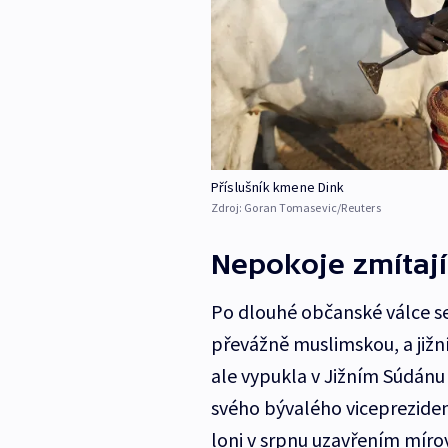
Příslušník kmene Dink
Zdroj:
Goran Tomasevic/Reuters
Nepokoje zmítaj
Po dlouhé občanské válce se 
převážně muslimskou, a jižní
ale vypukla v Jižním Súdánu 
svého bývalého vicepreziden
loni v srpnu uzavřením míro