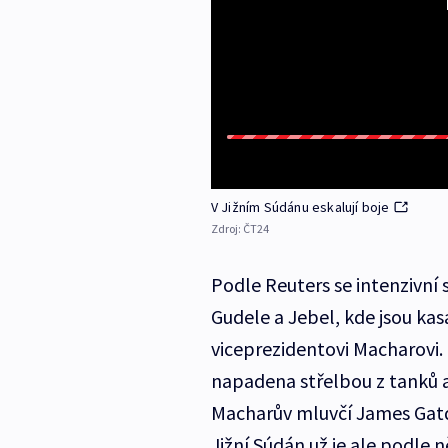
V Jižním Súdánu eskalují boje
Zdroj:
ČT24
Podle Reuters se intenzivní 
Gudele a Jebel, kde jsou kas
viceprezidentovi Macharovi.
napadena střelbou z tanků a 
Macharův mluvčí James Gatdet
Jižní Súdán už je ale podle n