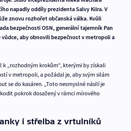
ho napadly oddíly prezidenta Salvy Kiira. V
ůže znovu rozhořet občanská válka. Kvůli
 Rada bezpečnosti OSN, generální tajemník Pan
 vůdce, aby obnovili bezpečnost v metropoli a
l k „rozhodným krokům“, kterými by získali
tí v metropoli, a požádal je, aby svým silám
hnout se do kasáren. „Toto nesmyslné násilí je
škodit pokrok dosažený v rámci mírového
anky i střelba z vrtulníků