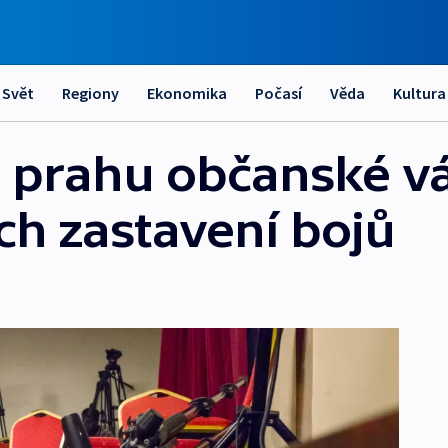
Svět
Regiony
Ekonomika
Počasí
Věda
Kultura
a prahu občanské v
ch zastavení bojů