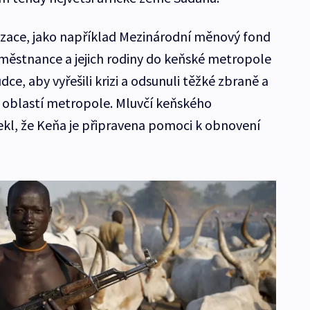
zace, jako například Mezinárodní měnový fond
městnance a jejich rodiny do keňské metropole
ce, aby vyřešili krizi a odsunuli těžké zbraně a
ch oblastí metropole. Mluvčí keňského
kl, že Keňa je připravena pomoci k obnovení