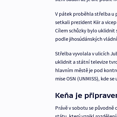
V pátek proběhla střelba u 
setkali prezident Kiir a vic
Cílem schůzky bylo uklidnit s
podle jihosúdánských vládn
Střelba vyvolala v ulicích Ju
uklidnit a státní televize tvr
hlavním městě je pod kontro
mise OSN (UNMISS), kde se uk
Keňa je připrav
Právě v sobotu se původně ob
státu, který vznikl rozdělen