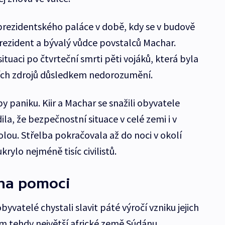
prezidentského paláce v době, kdy se v budově
eprezident a bývalý vůdce povstalců Machar.
ituaci po čtvrteční smrti pěti vojáků, která byla
ích zdrojů důsledkem nedorozumění.
by paniku. Kiir a Machar se snažili obyvatele
dila, že bezpečnostní situace v celé zemi i v
lou. Střelba pokračovala až do noci v okolí
rylo nejméně tisíc civilistů.
ena pomoci
yvatelé chystali slavit páté výročí vzniku jejich
ím tehdy největší africké země Súdánu.