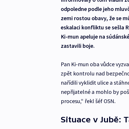
odpoledne podle jeho mluvčí
zemi rostou obavy, že se m
eskalaci konfliktu se sešla
Ki-mun apeluje na súdánské
zastavili boje.
Pan Ki-mun oba vůdce vyzva
zpět kontrolu nad bezpečnos
nařídili vyklidit ulice a stá
nepřijatelné a mohlo by po
procesu,“ řekl šéf OSN.
Situace v Jubě: T