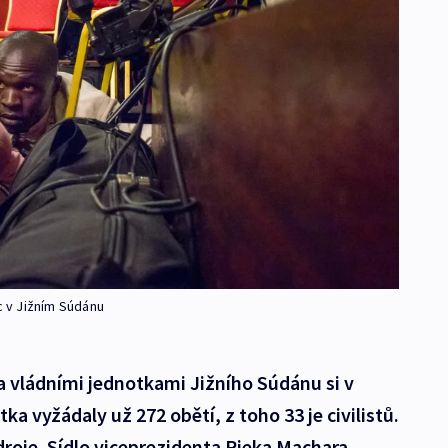
c v Jižním Súdánu
a vládními jednotkami Jižního Súdánu si v
a vyžádaly už 272 obětí, z toho 33 je civilistů.
roje. Sídlo viceprezidenta Rieka Machara