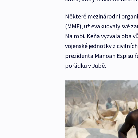
Některé mezinárodní organi
(MMF), už evakuovaly své za
Nairobi. Keňa vyzvala oba vůd
vojenské jednotky z civilní
prezidenta Manoah Espisu ře
pořádku v Jubě.