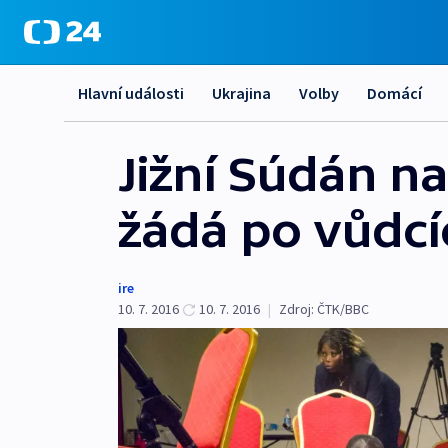
Hlavní události
Ukrajina
Volby
Domácí
Jižní Súdán n
žádá po vůdcí
ire
10. 7. 2016
10. 7. 2016
|
Zdroj:
ČTK/BBC