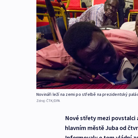
Novináři leží na zemi po střelbě na prezidentský palá
Zdroj:
ČTK/DPA
Nové střety mezi povstalci 
hlavním městě Juba od čtvrtk
Informovaly o tom vládní zd