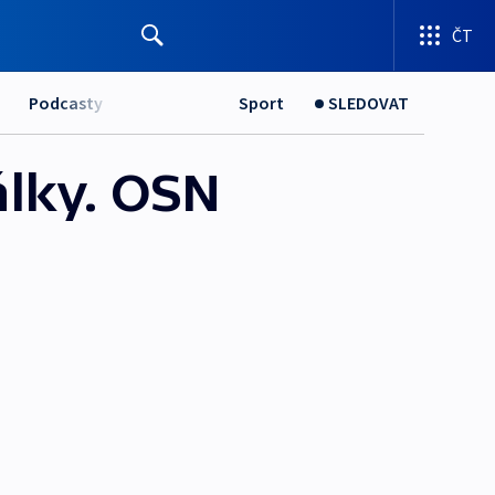
ČT
Podcasty
Sport
SLEDOVAT
álky. OSN