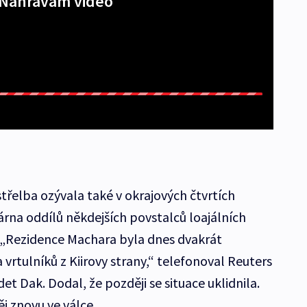
Nahrávám video
střelba ozývala také v okrajových čtvrtích
árna oddílů někdejších povstalců loajálních
 „Rezidence Machara byla dnes dvakrát
vrtulníků z Kiirovy strany,“ telefonoval Reuters
 Dak. Dodal, že později se situace uklidnila.
ěj znovu ve válce.