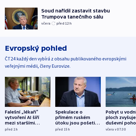
Soud nařídil zastavit stavbu
Trumpova tanečního sálu
včera
před 12
h
Evropský pohled
ČT24 každý den vybírá z obsahu publikovaného evropskými
veřejnými médii, členy Eurovize.
Falešní „lékaři“
Spekulace o
Pobyt u vodn
vytvoření AI šíří
přímém ruském
ploch zvyšuje
mezi staršími
útoku jsou pošetilé,
duševní poho
Poláky nebezpečné
míní estonský
ukázala
před 2
h
před 15
h
včera v 07:30
zdravotní rady
bezpečnostní
mezinárodní 