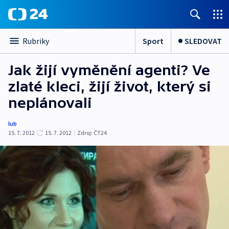
Sport
SLEDOVAT
Rubriky
Jak žijí vyměnění agenti? Ve
zlaté kleci, žijí život, který si
neplánovali
lub
15. 7. 2012
15. 7. 2012
|
Zdroj:
ČT24