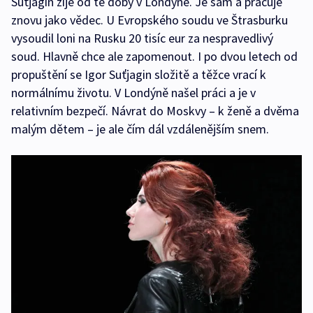
Suťjagin žije od té doby v Londýně. Je sám a pracuje
znovu jako vědec. U Evropského soudu ve Štrasburku
vysoudil loni na Rusku 20 tisíc eur za nespravedlivý
soud. Hlavně chce ale zapomenout. I po dvou letech od
propuštění se Igor Suťjagin složitě a těžce vrací k
normálnímu životu. V Londýně našel práci a je v
relativním bezpečí. Návrat do Moskvy – k ženě a dvěma
malým dětem – je ale čím dál vzdálenějším snem.