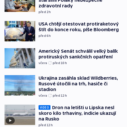
staršími Poláky nebezpečné
zdravotní rady
před 2
h
USA chtějí otestovat protiraketový
štít do konce roku, píše Bloomberg
před 6
h
Americký Senát schválil velký balík
protiruských sankčních opatření
včera
před 10
h
Ukrajina zasáhla sklad Wildberries,
Rusové útočili na trh, hasiče či
stadion
včera
před 12
h
Dron na letišti u Lipska nesl
VIDEO
skoro kilo trhaviny, indicie ukazují
na Rusko
před 12
h