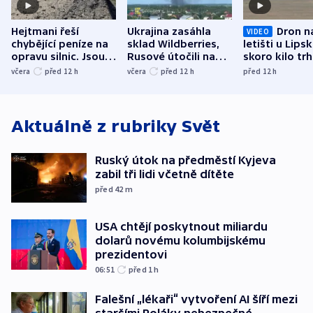
Hejtmani řeší
Ukrajina zasáhla
Dron n
VIDEO
chybějící peníze na
sklad Wildberries,
letišti u Lips
opravu silnic. Jsou
Rusové útočili na
skoro kilo trh
nenárokové, namítá
trh, hasiče či
indicie ukazuj
včera
před 12
h
včera
před 12
h
před 12
h
ministerstvo
stadion
Rusko
Aktuálně z rubriky
Svět
Ruský útok na předměstí Kyjeva
zabil tři lidi včetně dítěte
před 42
m
USA chtějí poskytnout miliardu
dolarů novému kolumbijskému
prezidentovi
06:51
před 1
h
Falešní „lékaři“ vytvoření AI šíří mezi