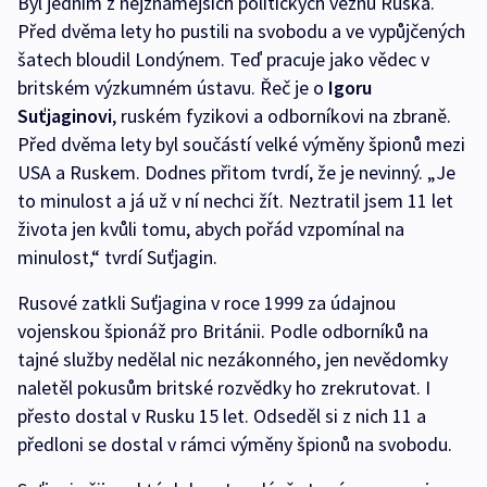
Byl jedním z nejznámějších politických vězňů Ruska.
Před dvěma lety ho pustili na svobodu a ve vypůjčených
šatech bloudil Londýnem. Teď pracuje jako vědec v
britském výzkumném ústavu. Řeč je o
Igoru
Suťjaginovi
, ruském fyzikovi a odborníkovi na zbraně.
Před dvěma lety byl součástí velké výměny špionů mezi
USA a Ruskem. Dodnes přitom tvrdí, že je nevinný. „Je
to minulost a já už v ní nechci žít. Neztratil jsem 11 let
života jen kvůli tomu, abych pořád vzpomínal na
minulost,“ tvrdí Suťjagin.
Rusové zatkli Suťjagina v roce 1999 za údajnou
vojenskou špionáž pro Británii. Podle odborníků na
tajné služby nedělal nic nezákonného, jen nevědomky
naletěl pokusům britské rozvědky ho zrekrutovat. I
přesto dostal v Rusku 15 let. Odseděl si z nich 11 a
předloni se dostal v rámci výměny špionů na svobodu.