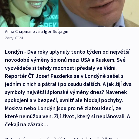
Anna Chapmanová a Igor Suťjagin
Zdroj:
ČT24
Londýn - Dva roky uplynuly tento týden od největší
novodobé výměny špionů mezi USA a Ruskem. Své
vyzvědače si tehdy mocnosti předaly ve Vídni.
Reportér ČT Josef Pazderka se v Londýně sešel s
jedním z nich a pátral i po osudu dalších. A jak žijí dva
symboly největší špionské výměny dnes? Navenek
spokojení a v bezpečí, uvnitř ale hlodají pochyby.
Moskva nebo Londýn jsou pro ně zlatou klecí, ze
které nemůžou ven. Žijí život, který si neplánovali. A
čekají na zázrak…