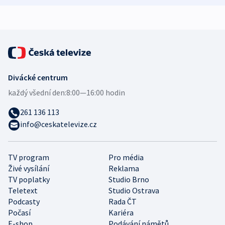
expert
Divácké centrum
každý všední den:
8:00—16:00 hodin
261 136 113
info@ceskatelevize.cz
TV program
Pro média
Živé vysílání
Reklama
TV poplatky
Studio Brno
Teletext
Studio Ostrava
Podcasty
Rada ČT
Počasí
Kariéra
E-shop
Podávání námětů