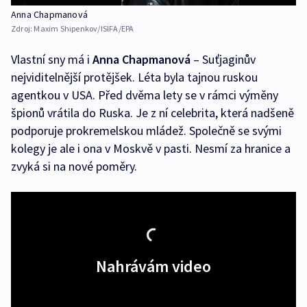
Anna Chapmanová
Zdroj:
Maxim Shipenkov/ISIFA/EPA
Vlastní sny má i
Anna Chapmanová
– Suťjaginův
nejviditelnější protějšek. Léta byla tajnou ruskou
agentkou v USA. Před dvěma lety se v rámci výměny
špionů vrátila do Ruska. Je z ní celebrita, která nadšeně
podporuje prokremelskou mládež. Společně se svými
kolegy je ale i ona v Moskvě v pasti. Nesmí za hranice a
zvyká si na nové poměry.
Nahrávám video