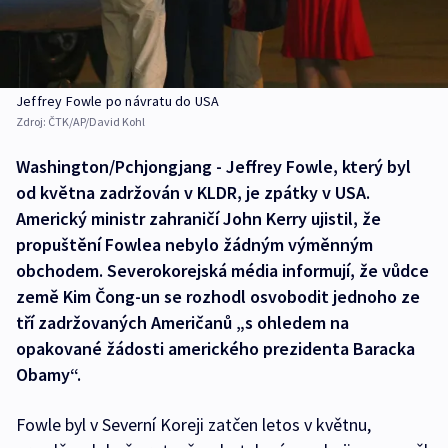
Jeffrey Fowle po návratu do USA
Zdroj:
ČTK/AP/David Kohl
Washington/Pchjongjang - Jeffrey Fowle, který byl
od května zadržován v KLDR, je zpátky v USA.
Americký ministr zahraničí John Kerry ujistil, že
propuštění Fowlea nebylo žádným výměnným
obchodem. Severokorejská média informují, že vůdce
země Kim Čong-un se rozhodl osvobodit jednoho ze
tří zadržovaných Američanů „s ohledem na
opakované žádosti amerického prezidenta Baracka
Obamy“.
Fowle byl v Severní Koreji zatčen letos v květnu,