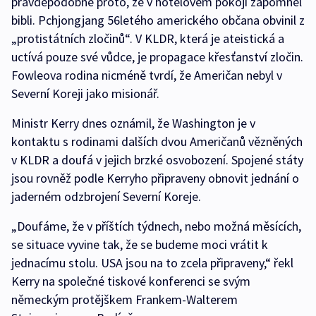
pravděpodobně proto, že v hotelovém pokoji zapomněl
bibli. Pchjongjang 56letého amerického občana obvinil z
„protistátních zločinů“. V KLDR, která je ateistická a
uctívá pouze své vůdce, je propagace křesťanství zločin.
Fowleova rodina nicméně tvrdí, že Američan nebyl v
Severní Koreji jako misionář.
Ministr Kerry dnes oznámil, že Washington je v
kontaktu s rodinami dalších dvou Američanů vězněných
v KLDR a doufá v jejich brzké osvobození. Spojené státy
jsou rovněž podle Kerryho připraveny obnovit jednání o
jaderném odzbrojení Severní Koreje.
„Doufáme, že v příštích týdnech, nebo možná měsících,
se situace vyvine tak, že se budeme moci vrátit k
jednacímu stolu. USA jsou na to zcela připraveny,“ řekl
Kerry na společné tiskové konferenci se svým
německým protějškem Frankem-Walterem