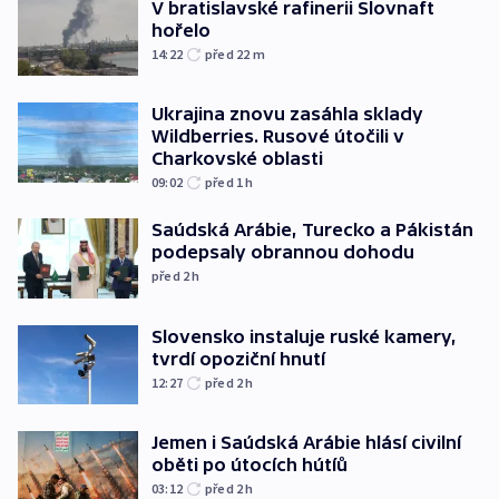
V bratislavské rafinerii Slovnaft
hořelo
14:22
před 22
m
Ukrajina znovu zasáhla sklady
Wildberries. Rusové útočili v
Charkovské oblasti
09:02
před 1
h
Saúdská Arábie, Turecko a Pákistán
podepsaly obrannou dohodu
před 2
h
Slovensko instaluje ruské kamery,
tvrdí opoziční hnutí
12:27
před 2
h
Jemen i Saúdská Arábie hlásí civilní
oběti po útocích hútíů
03:12
před 2
h