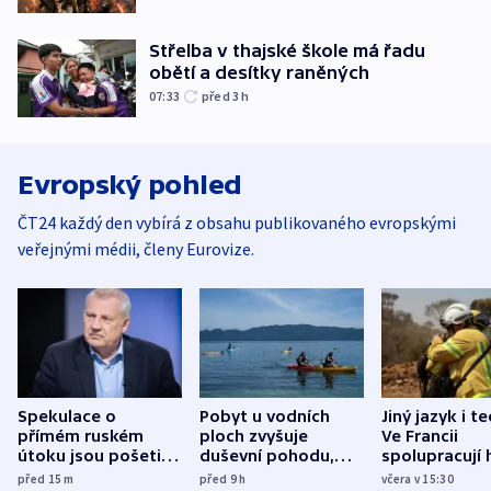
Střelba v thajské škole má řadu
obětí a desítky raněných
07:33
před 3
h
Evropský pohled
ČT24 každý den vybírá z obsahu publikovaného evropskými
veřejnými médii, členy Eurovize.
Spekulace o
Pobyt u vodních
Jiný jazyk i t
přímém ruském
ploch zvyšuje
Ve Francii
útoku jsou pošetilé,
duševní pohodu,
spolupracují h
míní estonský
ukázala
různých zemí
před 15
m
před 9
h
včera v 15:30