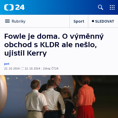
Sport
SLEDOVAT
Rubriky
Fowle je doma. O výměnný
obchod s KLDR ale nešlo,
ujistil Kerry
pet
22. 10. 2014
22. 10. 2014
|
Zdroj:
ČT24