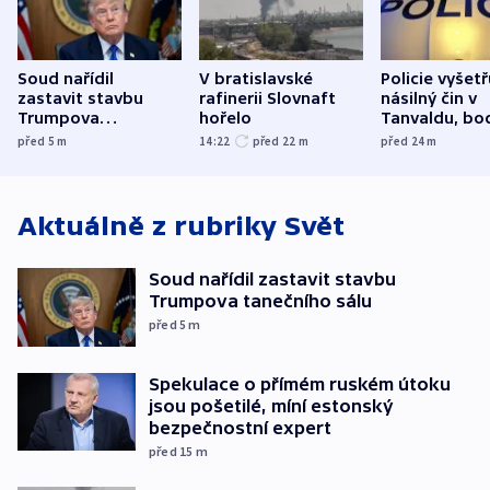
Soud nařídil
V bratislavské
Policie vyšetř
zastavit stavbu
rafinerii Slovnaft
násilný čin v
Trumpova
hořelo
Tanvaldu, bo
tanečního sálu
zranění při n
před 5
m
14:22
před 22
m
před 24
m
utrpěli tři lid
Aktuálně z rubriky
Svět
Soud nařídil zastavit stavbu
Trumpova tanečního sálu
před 5
m
Spekulace o přímém ruském útoku
jsou pošetilé, míní estonský
bezpečnostní expert
před 15
m