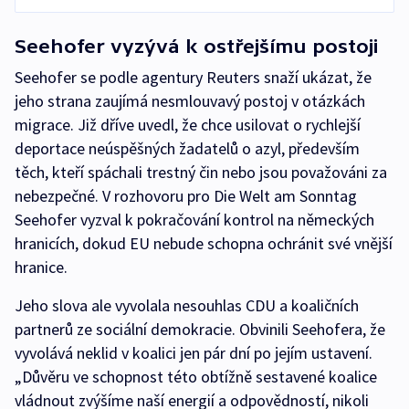
Seehofer vyzývá k ostřejšímu postoji
Seehofer se podle agentury Reuters snaží ukázat, že
jeho strana zaujímá nesmlouvavý postoj v otázkách
migrace. Již dříve uvedl, že chce usilovat o rychlejší
deportace neúspěšných žadatelů o azyl, především
těch, kteří spáchali trestný čin nebo jsou považováni za
nebezpečné. V rozhovoru pro Die Welt am Sonntag
Seehofer vyzval k pokračování kontrol na německých
hranicích, dokud EU nebude schopna ochránit své vnější
hranice.
Jeho slova ale vyvolala nesouhlas CDU a koaličních
partnerů ze sociální demokracie. Obvinili Seehofera, že
vyvolává neklid v koalici jen pár dní po jejím ustavení.
„Důvěru ve schopnost této obtížně sestavené koalice
vládnout zvýšíme naší energií a odpovědností, nikoli