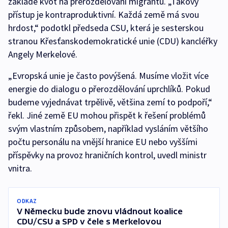
základě kvót na přerozdělovaní migrantů. „Takový
přístup je kontraproduktivní. Každá země má svou
hrdost,“ podotkl předseda CSU, která je sesterskou
stranou Křesťanskodemokratické unie (CDU) kancléřky
Angely Merkelové.
„Evropská unie je často povýšená. Musíme vložit více
energie do dialogu o přerozdělování uprchlíků. Pokud
budeme vyjednávat trpělivě, většina zemí to podpoří,“
řekl. Jiné země EU mohou přispět k řešení problémů
svým vlastním způsobem, například vysláním většího
počtu personálu na vnější hranice EU nebo vyššími
příspěvky na provoz hraničních kontrol, uvedl ministr
vnitra.
ODKAZ
V Německu bude znovu vládnout koalice
CDU/CSU a SPD v čele s Merkelovou