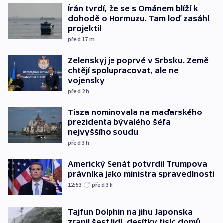
Írán tvrdí, že se s Ománem blíží k
dohodě o Hormuzu. Tam loď zasáhl
projektil
před 17
m
Zelenskyj je poprvé v Srbsku. Země
chtějí spolupracovat, ale ne
vojensky
před 2
h
Tisza nominovala na maďarského
prezidenta bývalého šéfa
nejvyššího soudu
před 3
h
Americký Senát potvrdil Trumpova
právníka jako ministra spravedlnosti
12:53
před 3
h
Tajfun Dolphin na jihu Japonska
zranil šest lidí, desítky tisíc domů