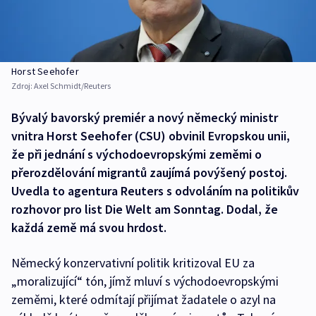
Horst Seehofer
Zdroj:
Axel Schmidt/Reuters
Bývalý bavorský premiér a nový německý ministr
vnitra Horst Seehofer (CSU) obvinil Evropskou unii,
že při jednání s východoevropskými zeměmi o
přerozdělování migrantů zaujímá povýšený postoj.
Uvedla to agentura Reuters s odvoláním na politikův
rozhovor pro list Die Welt am Sonntag. Dodal, že
každá země má svou hrdost.
Německý konzervativní politik kritizoval EU za
„moralizující“ tón, jímž mluví s východoevropskými
zeměmi, které odmítají přijímat žadatele o azyl na