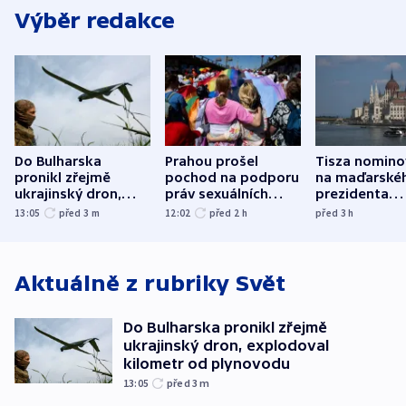
Výběr redakce
Do Bulharska
Prahou prošel
Tisza nomino
pronikl zřejmě
pochod na podporu
na maďarské
ukrajinský dron,
práv sexuálních
prezidenta
explodoval kilometr
menšin
bývalého šéf
13:05
před 3
m
12:02
před 2
h
před 3
h
od plynovodu
nejvyššího s
Aktuálně z rubriky
Svět
Do Bulharska pronikl zřejmě
ukrajinský dron, explodoval
kilometr od plynovodu
13:05
před 3
m