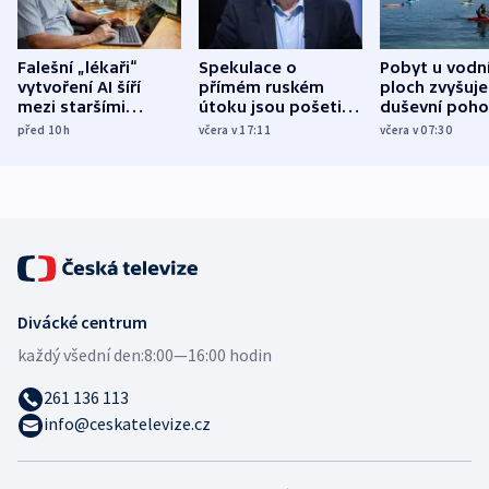
Falešní „lékaři“
Spekulace o
Pobyt u vodn
vytvoření AI šíří
přímém ruském
ploch zvyšuje
mezi staršími
útoku jsou pošetilé,
duševní poho
Poláky nebezpečné
míní estonský
ukázala
před 10
h
včera v 17:11
včera v 07:30
zdravotní rady
bezpečnostní
mezinárodní 
expert
Divácké centrum
každý všední den:
8:00—16:00 hodin
261 136 113
info@ceskatelevize.cz