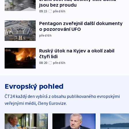
jsou bez proudu
09:15
před 6
h
Pentagon zveřejnil další dokumenty
o pozorování UFO
před 6
h
Ruský útok na Kyjev a okolí zabil
čtyři lidi
08:20
před 6
h
Evropský pohled
ČT24 každý den vybírá z obsahu publikovaného evropskými
veřejnými médii, členy Eurovize.