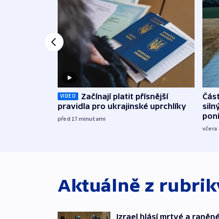
Začínají platit přísnější
Část
VIDEO
pravidla pro ukrajinské uprchlíky
siln
poni
před 17
minutami
včera
Aktuálně z rubri
Izrael hlásí mrtvé a raněn