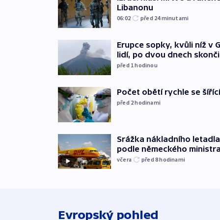
Libanonu
06:02
před 24
minutami
Erupce sopky, kvůli níž v
lidí, po dvou dnech skonči
před 1
hodinou
Počet obětí rychle se šíří
před 2
hodinami
Srážka nákladního letadla
podle německého ministra
včera
před 8
hodinami
Evropský pohled