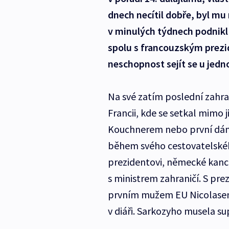
dnech necítil dobře, byl mu
v minulých týdnech podnikl
spolu s francouzským prez
neschopnost sejít se u jedn
Na své zatím poslední zahra
Francii, kde se setkal mimo 
Kouchnerem nebo první dám
během svého cestovatelské
prezidentovi, německé kanclé
s ministrem zahraničí. S pr
prvním mužem EU Nicolasem
v diáři. Sarkozyho musela su