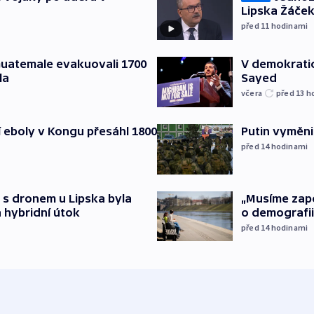
Lipska Žáček
před 11
hodinami
 Guatemale evakuovali 1700
V demokratic
la
Sayed
včera
před 13
h
cí eboly v Kongu přesáhl 1800
Putin vyměnil
před 14
hodinami
 s dronem u Lipska byla
„Musíme zapoj
 hybridní útok
o demografii
před 14
hodinami