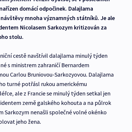
 nařízen domácí odpočinek. Dalajlama
 návštěvy mnoha významných státníků. Je ale
identem Nicolasem Sarkozym kritizován za
oho stolu.
niční cestě navštívil dalajlama minulý týden
jiné s ministrem zahraničí Bernardem
ou Carlou Bruniovou-Sarkozyovou. Dalajlama
ho turné potřásl rukou americkému
řce, ale z Francie se minulý týden setkal jen
ezidentem země galského kohouta a na půlrok
 Sarkozym nenašli společné volné okénko
plovat jeho žena.