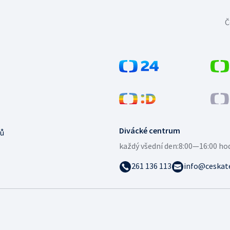
Č
Divácké centrum
ů
každý všední den:
8:00—16:00 ho
261 136 113
info@ceskate