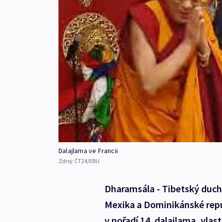
Dalajlama ve Francii
Zdroj:
ČT24/EBU
Dharamsála - Tibetský duch
Mexika a Dominikánské repub
v pořadí 14. dalajlama, vla