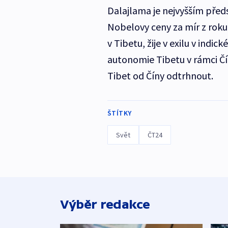
Dalajlama je nejvyšším pře
Nobelovy ceny za mír z roku
v Tibetu, žije v exilu v indic
autonomie Tibetu v rámci Čín
Tibet od Číny odtrhnout.
ŠTÍTKY
Svět
ČT24
Výběr redakce