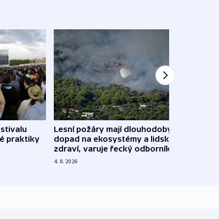
stivalu
Lesní požáry mají dlouhodobý
Ukraj
é praktiky
dopad na ekosystémy a lidské
Franc
zdraví, varuje řecký odborník
požá
4. 8. 2026
3. 8. 20