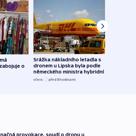
Srážka nákladního letadla s
 má
VIDEO
dronem u Lipska byla podle
zabojuje o
patn
německého ministra hybridní útok
neto
včera
před 8
hodinami
před 1
načná provokace, soudí o dronu u