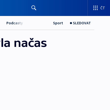
ČT
Podcasty
Sport
SLEDOVAT
yla načas