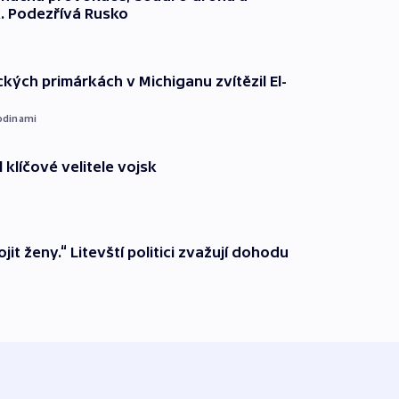
. Podezřívá Rusko
kých primárkách v Michiganu zvítězil El-
odinami
 klíčové velitele vojsk
it ženy.“ Litevští politici zvažují dohodu