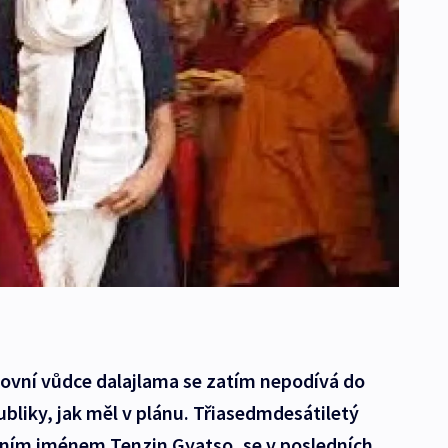
ovní vůdce dalajlama se zatím nepodívá do
liky, jak měl v plánu. Třiasedmdesátiletý
stním jménem Tenzin Gyatso, se v posledních