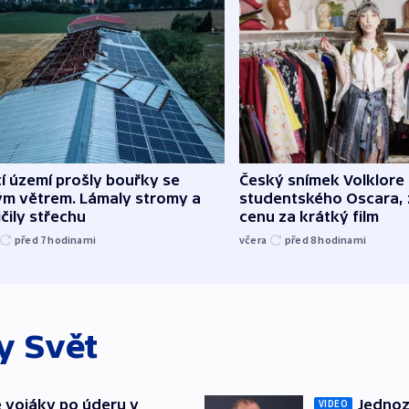
í území prošly bouřky se
Český snímek Volklore
ým větrem. Lámaly stromy a
studentského Oscara, 
čily střechu
cenu za krátký film
před 7
hodinami
včera
před 8
hodinami
ky
Svět
é vojáky po úderu v
Jednoz
VIDEO