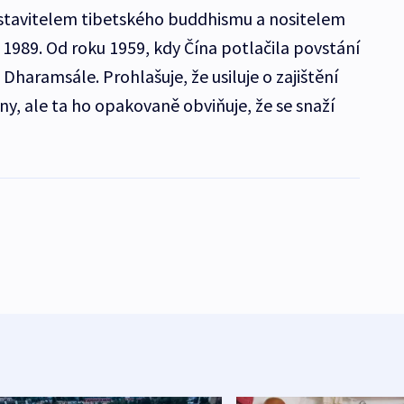
dstavitelem tibetského buddhismu a nositelem
 1989. Od roku 1959, kdy Čína potlačila povstání
ké Dharamsále. Prohlašuje, že usiluje o zajištění
y, ale ta ho opakovaně obviňuje, že se snaží