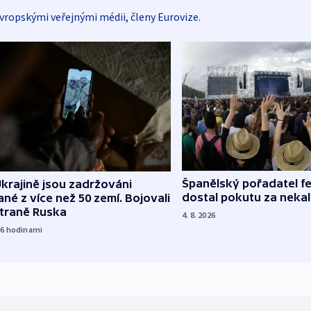
vropskými veřejnými médii, členy Eurovize.
Španělský pořadatel fe
krajině jsou zadržováni
dostal pokutu za nekal
né z více než 50 zemí. Bojovali
straně Ruska
4. 8. 2026
16
hodinami