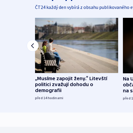
ČT24 každý den vybírá z obsahu publikovaného e
„Musíme zapojit ženy.“ Litevští
Na U
politici zvažují dohodu o
obča
demografii
na 
před 14
hodinami
před 