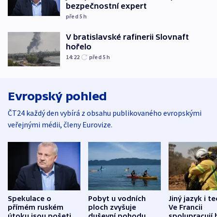
bezpečnostní expert
před 5
h
V bratislavské rafinerii Slovnaft
hořelo
14:22
před 5
h
Evropský pohled
ČT24 každý den vybírá z obsahu publikovaného evropskými
veřejnými médii, členy Eurovize.
Spekulace o
Pobyt u vodních
Jiný jazyk i t
přímém ruském
ploch zvyšuje
Ve Francii
útoku jsou pošetilé,
duševní pohodu,
spolupracují h