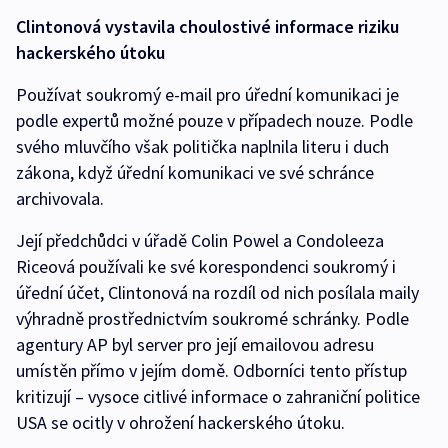
Clintonová vystavila choulostivé informace riziku
hackerského útoku
Používat soukromý e-mail pro úřední komunikaci je
podle expertů možné pouze v případech nouze. Podle
svého mluvčího však politička naplnila literu i duch
zákona, když úřední komunikaci ve své schránce
archivovala.
Její předchůdci v úřadě Colin Powel a Condoleeza
Riceová používali ke své korespondenci soukromý i
úřední účet, Clintonová na rozdíl od nich posílala maily
výhradně prostřednictvím soukromé schránky. Podle
agentury AP byl server pro její emailovou adresu
umístěn přímo v jejím domě. Odborníci tento přístup
kritizují – vysoce citlivé informace o zahraniční politice
USA se ocitly v ohrožení hackerského útoku.