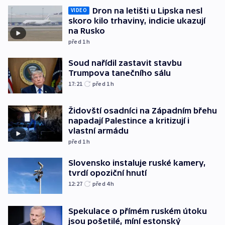
Dron na letišti u Lipska nesl
VIDEO
skoro kilo trhaviny, indicie ukazují
na Rusko
před 1
h
Soud nařídil zastavit stavbu
Trumpova tanečního sálu
17:21
před 1
h
Židovští osadníci na Západním břehu
napadají Palestince a kritizují i
vlastní armádu
před 1
h
Slovensko instaluje ruské kamery,
tvrdí opoziční hnutí
12:27
před 4
h
Spekulace o přímém ruském útoku
jsou pošetilé, míní estonský