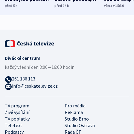
míní estonský
ukázala
různých zemí
před 5
h
před 14
h
včera v 15:30
bezpečnostní
mezinárodní studie
expert
Divácké centrum
každý všední den:
8:00—16:00 hodin
261 136 113
info@ceskatelevize.cz
TV program
Pro média
Živé vysílání
Reklama
TV poplatky
Studio Brno
Teletext
Studio Ostrava
Podcasty
Rada ČT