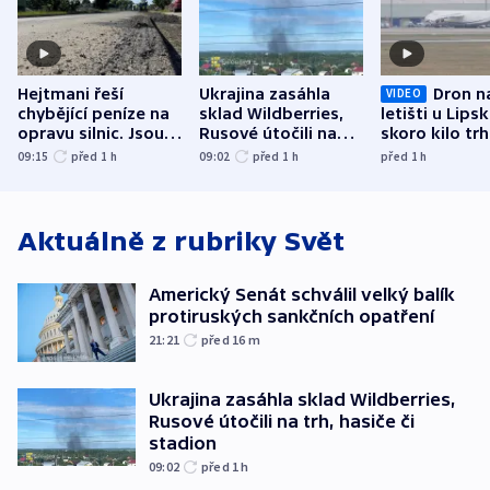
Hejtmani řeší
Ukrajina zasáhla
Dron n
VIDEO
chybějící peníze na
sklad Wildberries,
letišti u Lips
opravu silnic. Jsou
Rusové útočili na
skoro kilo trh
nenárokové, namítá
trh, hasiče či
indicie ukazuj
09:15
před 1
h
09:02
před 1
h
před 1
h
ministerstvo
stadion
Rusko
Aktuálně z rubriky
Svět
Americký Senát schválil velký balík
protiruských sankčních opatření
21:21
před 16
m
Ukrajina zasáhla sklad Wildberries,
Rusové útočili na trh, hasiče či
stadion
09:02
před 1
h