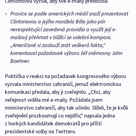
Clintonovou vyzval, aby své e-maily předložila.
Pravice se podle amerických médií snaží prezentovat
Clintonovou a jejího manžela Billa jako pár
nerespektující zavedená pravidla a využít její e-
mailový přehmat v blížící se volební kampani.
„Američané si zaslouží znát veškerá fakta,“
komentoval požadavek výboru šéf sněmovny John
Boehner.
Politička v reakci na požadavek kongresového výboru
vyzvala ministerstvo zahraničí, jemuž elektronickou
komunikaci předala, aby ji zveřejnilo. „Chci, aby
veřejnost viděla mé e-maily. Požádala jsem
ministerstvo zahraničí, aby tak učinilo. Slíbili, že je kvůli
zveřejnění prozkoumají co nejdřív,“ napsala jedna
z horkých kandidátek demokratů pro příští
prezidentské volby na Twitteru.