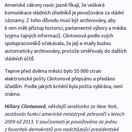
Americké zákony navíc jasně říkají, že veškerá
komunikace vládních úředníků je považována za vládní
záznamy. Z toho důvodu musí být archivovány, aby
k nim měli přístup historici, parlamentní výbory a média
(vyjma tajných informací). Clintonová podle svých
spolupracovníků očekávala, že její e-maily budou
automaticky archivovány, protože směřovaly do dalších
vládních účtů.
Teprve před dvěma měsíci bylo 55 000 stran
elektronické pošty Clintonové přepsáno a předáno
úřadům. Podle jakých kritérií byla pošta vybírána, není
známo.
Hillary Clintonová
, někdejší senátorka za New York,
zastávala funkci americké ministryně zahraničí v letech
2009 až 2013. V současnosti je považována za jednu
z favoritek demokratů pro nadcházející prezidentské