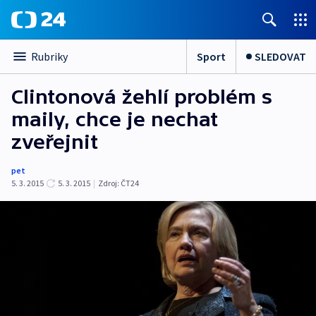
Sport
SLEDOVAT
Rubriky
Clintonová žehlí problém s
maily, chce je nechat
zveřejnit
pet
5. 3. 2015
5. 3. 2015
|
Zdroj:
ČT24