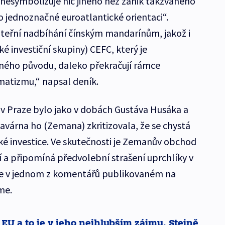
esymbolizuje nic jiného než zánik takzvaného
 jednoznačné euroatlantické orientaci“.
eřní nadbíhání čínským mandarínům, jakož i
é investiční skupiny) CEFC, který je
ého původu, daleko překračují rámce
gmatizmu,“ napsal deník.
a v Praze bylo jako v dobách Gustáva Husáka a
avárna ho (Zemana) zkritizovala, že se chystá
ské investice. Ve skutečnosti je Zemanův obchod
 a připomíná předvolební strašení uprchlíky v
 se v jednom z komentářů publikovaném na
me.
EU a to je v jeho nejhlubším zájmu. Stejně