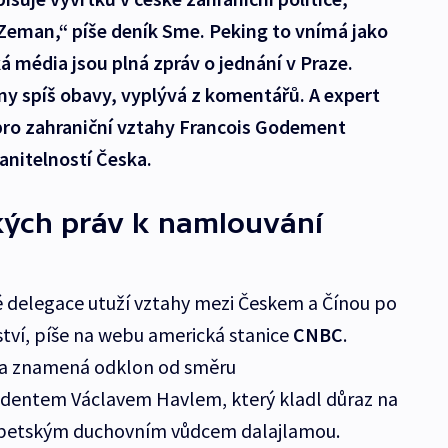
 Zeman,“ píše deník Sme. Peking to vnímá jako
á média jsou plná zpráv o jednání v Praze.
íny spíš obavy, vyplývá z komentářů. A expert
pro zahraniční vztahy Francois Godement
anitelností Česka.
kých práv k namlouvání
ké delegace utuží vztahy mezi Českem a Čínou po
ství, píše na webu americká stanice
CNBC
.
ka znamená odklon od směru
dentem Václavem Havlem, který kladl důraz na
s tibetským duchovním vůdcem dalajlamou.