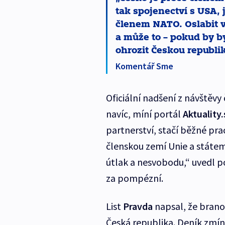
tak spojenectví s USA
členem NATO. Oslabit v
a může to – pokud by 
ohrozit Českou republi
Komentář Sme
Oficiální nadšení z návštěvy
navíc, míní portál
Aktuality.
partnerství, stačí běžné pra
členskou zemí Unie a státe
útlak a nesvobodu,“ uvedl po
za pompézní.
List
Pravda
napsal, že brano
Česká republika. Deník zmínil