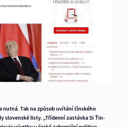
a nutná. Tak na způsob uvítání čínského
 slovenské listy. „Třídenní zastávka Si Ťin-
isuje vývrtku v české zahraniční politice,