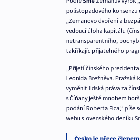
Podle
Sme
Zemanův výrok „n
polistopadového konsenzu o
„Zemanovo dvoření a bezpát
vedoucí úloha kapitálu (čínsk
netransparentního, pochybn
takříkajíc přijatelného pra
„Přijetí čínského prezident
Leonida Brežněva. Pražská k
vyměnit lidská práva za čín
s Číňany ještě mnohem horší
podání Roberta Fica,“ píše
webu slovenského deníku S
Česko je přece členem 