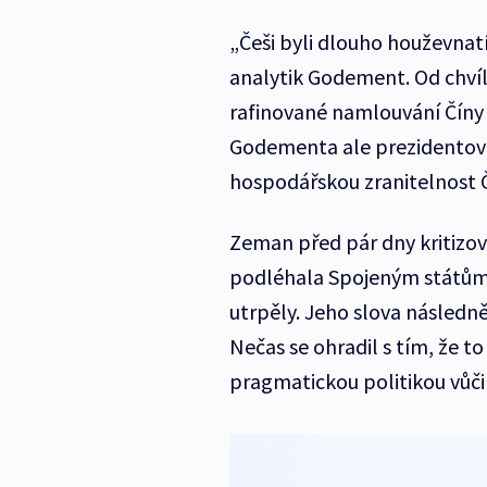
„Češi byli dlouho houževnatí
analytik Godement. Od chvíle
rafinované namlouvání Číny
Godementa ale prezidentova 
hospodářskou zranitelnost 
Zeman před pár dny kritizova
podléhala Spojeným státům 
utrpěly. Jeho slova následn
Nečas se ohradil s tím, že to
pragmatickou politikou vůči