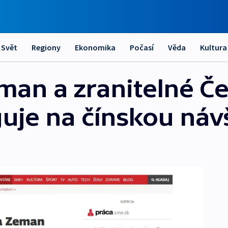
Svět
Regiony
Ekonomika
Počasí
Věda
Kultura
man a zranitelné Če
guje na čínskou náv