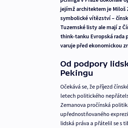
jejímž architektem je Miloš
symbolické vítězství – čínsk
Tuzemské listy ale mají z Č
think-tanku Evropská rada 
varuje před ekonomickou zr
Od podpory lids
Pekingu
Očekává se, že příjezd číns
letech politického nepřátel
Zemanova pročínská politi
upřednostňovaného exprezi
lidská práva a přátelil se 