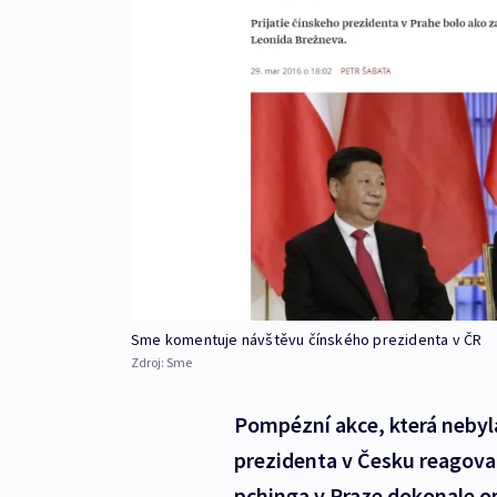
Sme komentuje návštěvu čínského prezidenta v ČR
Zdroj:
Sme
Pompézní akce, která nebyl
prezidenta v Česku reagovaly
pchinga v Praze dokonale op