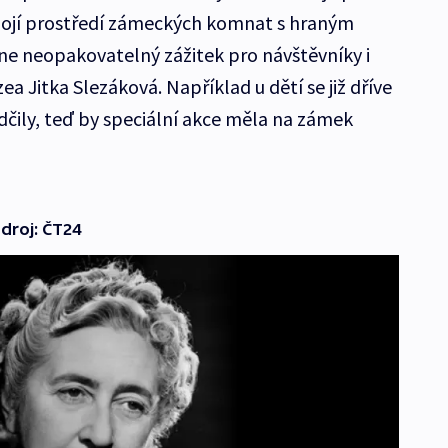
spojí prostředí zámeckých komnat s hraným
e neopakovatelný zážitek pro návštěvníky i
a Jitka Slezáková. Například u dětí se již dříve
čily, teď by speciální akce měla na zámek
zdroj: ČT24