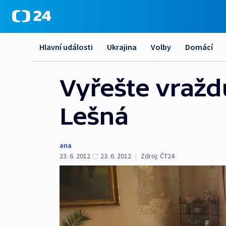
Hlavní události
Ukrajina
Volby
Domácí
Vyřešte vraž
Lešná
ana
23. 6. 2012
23. 6. 2012
|
Zdroj:
ČT24