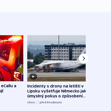
 eCallu a
Incidenty s drony na letišti v
Klima
jí
Lipsku vyšetřuje Německo jako
podn
úmyslný pokus o způsobení
i sví
exploze
včera
před 6
hodinami
včera