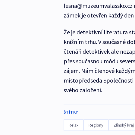
lesna@muzeumvalassko.cz n
zámek je otevřen každý den
Že je detektivní literatura st
knižním trhu. V současné do
čtenáři detektivek ale neza
přes současnou módu seversk
zájem. Nám členové každým 
místopředseda Společnosti Ag
svého založení.
ŠTÍTKY
Relax
Regiony
Zlínský kraj