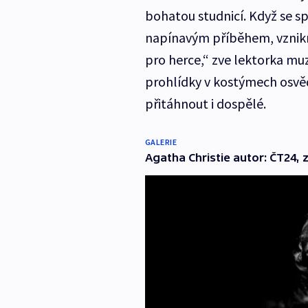
bohatou studnicí. Když se 
napínavým příběhem, vznikn
pro herce,“ zve lektorka muze
prohlídky v kostýmech osvěd
přitáhnout i dospělé.
GALERIE
Agatha Christie autor: ČT24, 