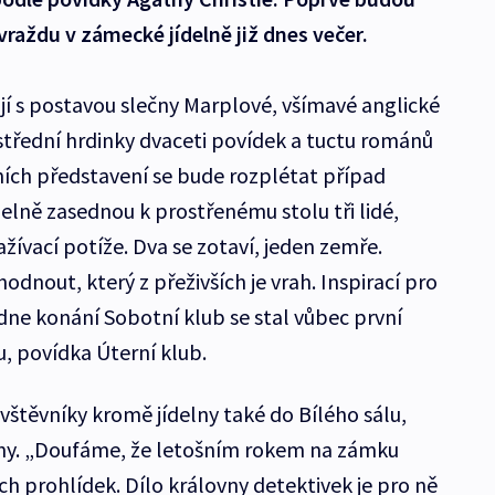
vraždu v zámecké jídelně již dnes večer.
jí s postavou slečny Marplové, všímavé anglické
třední hrdinky dvaceti povídek a tuctu románů
ích představení se bude rozplétat případ
delně zasednou k prostřenému stolu tři lidé,
ažívací potíže. Dva se zotaví, jeden zemře.
nout, který z přeživších je vrah. Inspirací pro
ne konání Sobotní klub se stal vůbec první
, povídka Úterní klub.
vštěvníky kromě jídelny také do Bílého sálu,
ny. „Doufáme, že letošním rokem na zámku
h prohlídek. Dílo královny detektivek je pro ně