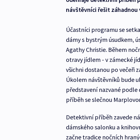
návštěvníci řešit záhadnou 
Účastníci programu se setka
dámy s bystrým úsudkem, ús
Agathy Christie. Během nočn
otravy jídlem - v zámecké jí
všichni dostanou po večeři z
Úkolem návštěvníků bude uhod
představení nazvané podle d
příběh se slečnou Marplovou
Detektivní příběh zavede ná
dámského salonku a knihov
začne tradice nočních hranýc