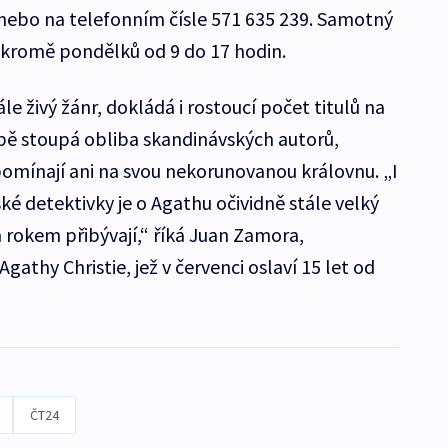
ebo na telefonním čísle 571 635 239. Samotný
 kromě pondělků od 9 do 17 hodin.
ále živý žánr, dokládá i rostoucí počet titulů na
bě stoupá obliba skandinávských autorů,
pomínají ani na svou nekorunovanou královnu. „I
é detektivky je o Agathu očividně stále velký
rokem přibývají,“ říká Juan Zamora,
athy Christie, jež v červenci oslaví 15 let od
ČT24