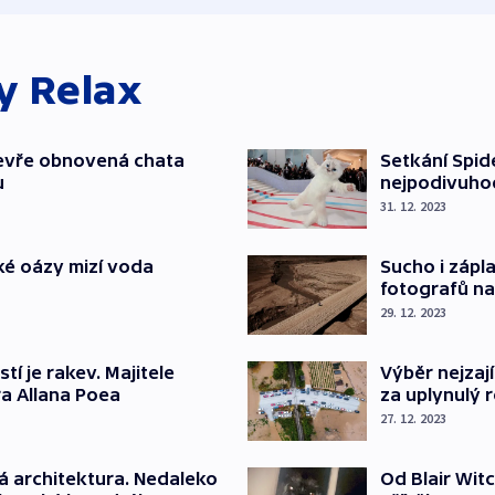
ky
Relax
tevře obnovená chata
Setkání Spid
u
nejpodivuhod
31. 12. 2023
ké oázy mizí voda
Sucho i zápl
fotografů na
29. 12. 2023
í je rakev. Majitele
Výběr nejzají
a Allana Poea
za uplynulý 
27. 12. 2023
ará architektura. Nedaleko
Od Blair Wit