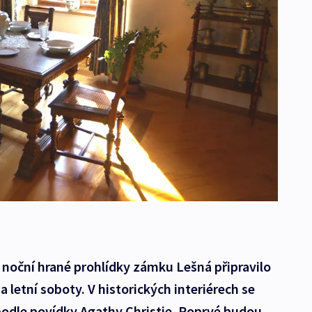
í noční hrané prohlídky zámku Lešná připravilo
letní soboty. V historických interiérech se
podle povídky Agathy Christie. Poprvé budou