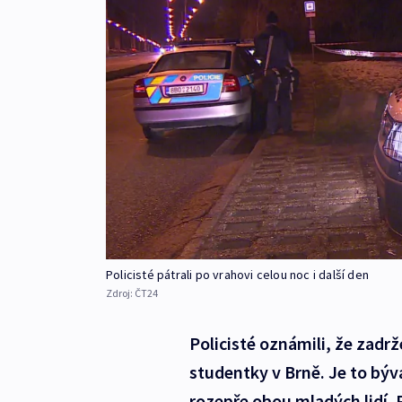
Policisté pátrali po vrahovi celou noc i další den
Zdroj:
ČT24
Policisté oznámili, že zadrž
studentky v Brně. Je to býv
rozepře obou mladých lidí. P