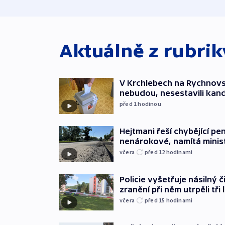
Aktuálně z rubri
V Krchlebech na Rychnovsk
nebudou, nesestavili kan
před 1
hodinou
Hejtmani řeší chybějící pen
nenárokové, namítá minis
včera
před 12
hodinami
Policie vyšetřuje násilný 
zranění při něm utrpěli tři 
včera
před 15
hodinami