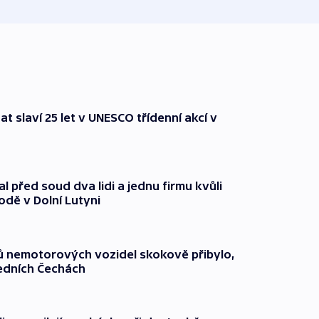
t slaví 25 let v UNESCO třídenní akcí v
l před soud dva lidi a jednu firmu kvůli
odě v Dolní Lutyni
čů nemotorových vozidel skokově přibylo,
ředních Čechách