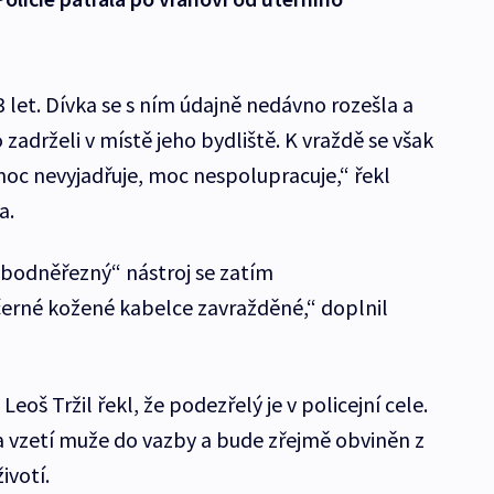
 let. Dívka se s ním údajně nedávno rozešla a
o zadrželi v místě jeho bydliště. K vraždě se však
moc nevyjadřuje, moc nespolupracuje,“ řekl
a.
 „bodněřezný“ nástroj se zatím
černé kožené kabelce zavražděné,“ doplnil
Leoš Tržil řekl, že podezřelý je v policejní cele.
 vzetí muže do vazby a bude zřejmě obviněn z
ivotí.