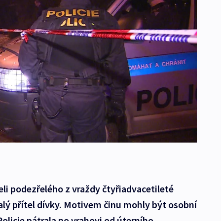
eli podezřelého z vraždy čtyřiadvacetileté
alý přítel dívky. Motivem činu mohly být osobní
olicie pátrala po vrahovi od úterního