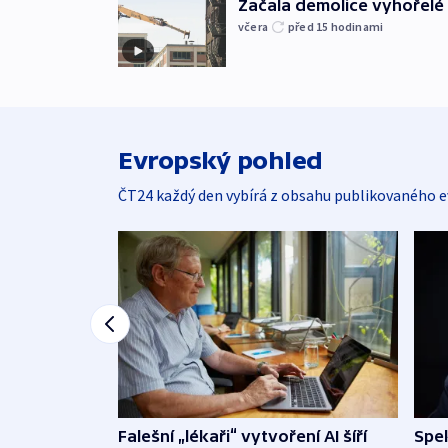
Začala demolice vyhořelé
včera
před 15
hodinami
Evropský pohled
ČT24 každý den vybírá z obsahu publikovaného e
Falešní „lékaři“ vytvoření AI šíří
Spe