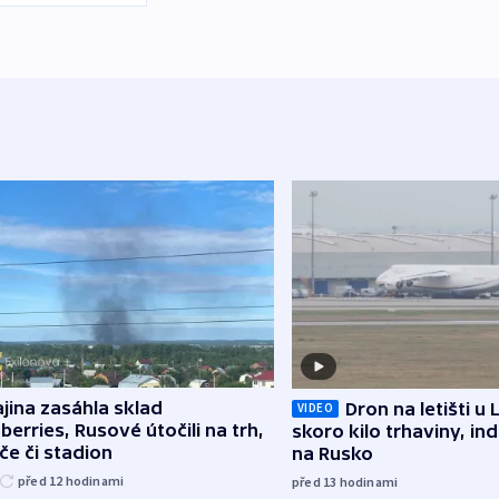
jina zasáhla sklad
Dron na letišti u 
VIDEO
berries, Rusové útočili na trh,
skoro kilo trhaviny, ind
če či stadion
na Rusko
před 12
hodinami
před 13
hodinami