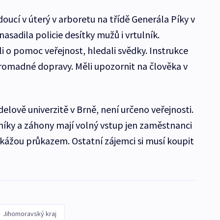
oucí v úterý v arboretu na třídě Generála Píky v
asadila policie desítky mužů i vrtulník.
i o pomoc veřejnost, hledali svědky. Instrukce
 hromadné dopravy. Měli upozornit na člověka v
lově univerzitě v Brně, není určeno veřejnosti.
níky a záhony mají volný vstup jen zaměstnanci
rokážou průkazem. Ostatní zájemci si musí koupit
Jihomoravský kraj