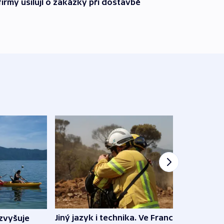
firmy usilují o zakázky při dostavbě
Jiný jazyk i technika. Ve Francii
zvyšuje
„Musí