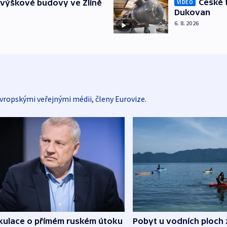
České 
 výškové budovy ve Zlíně
VIDEO
Dukovan
6. 8. 2026
vropskými veřejnými médii, členy Eurovize.
kulace o přímém ruském útoku
Pobyt u vodních ploch 