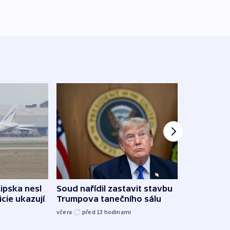
Lipska nesl
Soud nařídil zastavit stavbu
Žido
icie ukazují
Trumpova tanečního sálu
břehu
kriti
včera
před 13
hodinami
před 1