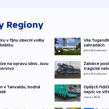
ky
Regiony
u v říjnu obecní volby
Vila Tugendha
didátku
zahradách
před 18
hodinami
íze na opravu silnic. Jsou
Žalobce posla
terstvo
tragické neh
před 20
hodinami
Opilých řidi
čin v Tanvaldu, bodná
nejvíc ve st
lidé
včera v 06:01