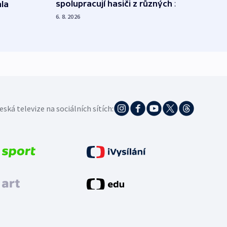
spolupracují hasiči z různých zemí
la
polit
demo
6. 8. 2026
5. 8. 20
eská televize na sociálních sítích: