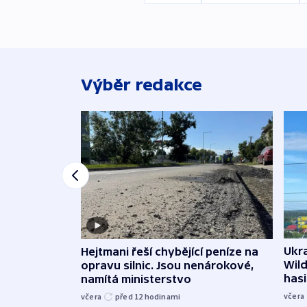
Výběr redakce
Ukra
Hejtmani řeší chybějící peníze na
Wild
opravu silnic. Jsou nenárokové,
hasi
namítá ministerstvo
včera
včera
před 12
hodinami