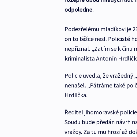
odpoledne.
Podezřelému mladíkovi je 23
on to těžce nesl. Policisté h
nepřiznal. „Zatím se k činu 
kriminalista Antonín Hrdličk
Policie uvedla, že vražedný
nenašel. „Pátráme také po 
Hrdlička.
Ředitel jihomoravské policie 
Soudu bude předán návrh na
vraždy. Za tu mu hrozí až dož