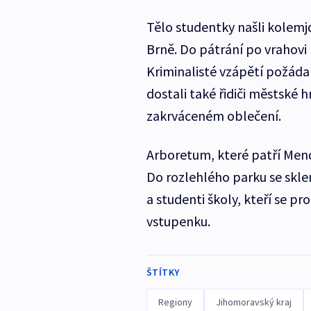
Tělo studentky našli kolemjd
Brně. Do pátrání po vrahovi n
Kriminalisté vzápětí požádal
dostali také řidiči městské
zakrváceném oblečení.
Arboretum, které patří Mende
Do rozlehlého parku se skle
a studenti školy, kteří se p
vstupenku.
ŠTÍTKY
Regiony
Jihomoravský kraj