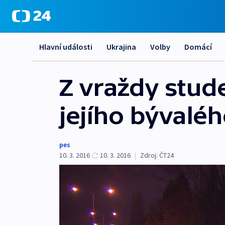
Hlavní události
Ukrajina
Volby
Domácí
Z vraždy stud
jejího bývaléh
pes
10. 3. 2016
10. 3. 2016
|
Zdroj:
ČT24