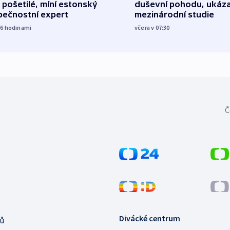
 pošetilé, míní estonský
duševní pohodu, ukáza
pečnostní expert
mezinárodní studie
16
hodinami
včera v 07:30
Č
Divácké centrum
ů