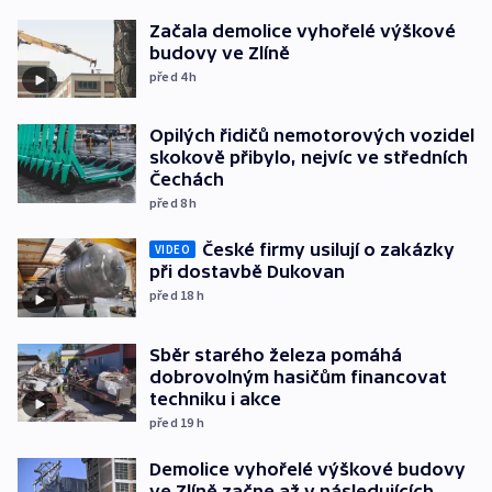
Začala demolice vyhořelé výškové
budovy ve Zlíně
před 4
h
Opilých řidičů nemotorových vozidel
skokově přibylo, nejvíc ve středních
Čechách
před 8
h
České firmy usilují o zakázky
VIDEO
při dostavbě Dukovan
před 18
h
Sběr starého železa pomáhá
dobrovolným hasičům financovat
techniku i akce
před 19
h
Demolice vyhořelé výškové budovy
ve Zlíně začne až v následujících