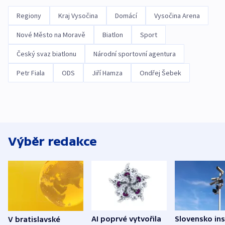
Regiony
Kraj Vysočina
Domácí
Vysočina Arena
Nové Město na Moravě
Biatlon
Sport
Český svaz biatlonu
Národní sportovní agentura
Petr Fiala
ODS
Jiří Hamza
Ondřej Šebek
Výběr redakce
AI poprvé vytvořila
Slovensko ins
V bratislavské