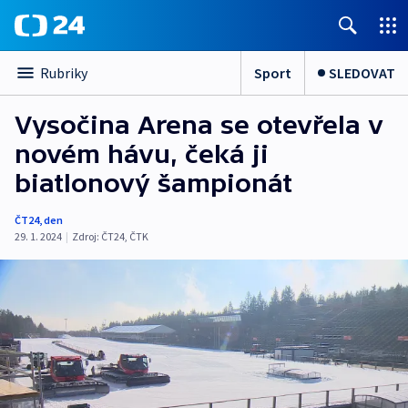
Sport
SLEDOVAT
Rubriky
Vysočina Arena se otevřela v
novém hávu, čeká ji
biatlonový šampionát
ČT24
,
den
29. 1. 2024
|
Zdroj:
ČT24
,
ČTK