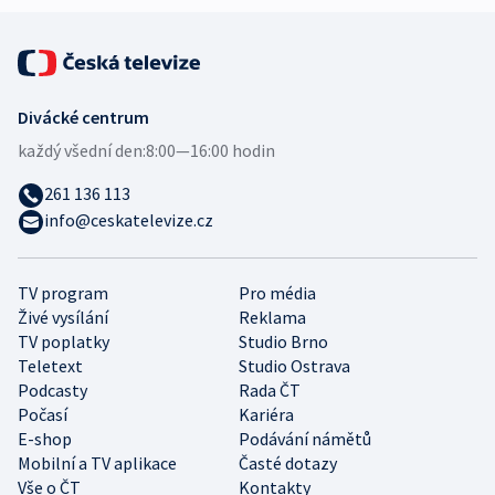
Divácké centrum
každý všední den:
8:00—16:00 hodin
261 136 113
info@ceskatelevize.cz
TV program
Pro média
Živé vysílání
Reklama
TV poplatky
Studio Brno
Teletext
Studio Ostrava
Podcasty
Rada ČT
Počasí
Kariéra
E-shop
Podávání námětů
Mobilní a TV aplikace
Časté dotazy
Vše o ČT
Kontakty