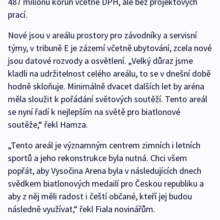
487 milionů korun včetně DPH, ale bez projektových
prací.
Nové jsou v areálu prostory pro závodníky a servisní
týmy, v tribuně E je zázemí včetně ubytování, zcela nové
jsou datové rozvody a osvětlení. „Velký důraz jsme
kladli na udržitelnost celého areálu, to se v dnešní době
hodně skloňuje. Minimálně dvacet dalších let by aréna
měla sloužit k pořádání světových soutěží. Tento areál
se nyní řadí k nejlepším na světě pro biatlonové
soutěže,“ řekl Hamza.
„Tento areál je významným centrem zimních i letních
sportů a jeho rekonstrukce byla nutná. Chci všem
popřát, aby Vysočina Arena byla v následujících dnech
svědkem biatlonových medailí pro Českou republiku a
aby z něj měli radost i čeští občané, kteří jej budou
následně využívat,“ řekl Fiala novinářům.