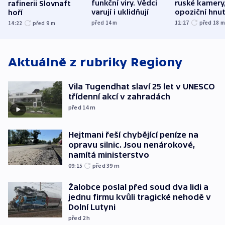
funkční viry. Vědci
ruské kamery,
rafinerii Slovnaft
varují i uklidňují
opoziční hnut
hoří
před 14
m
12:27
před 18
14:22
před 9
m
Aktuálně z rubriky
Regiony
Vila Tugendhat slaví 25 let v UNESCO
třídenní akcí v zahradách
před 14
m
Hejtmani řeší chybějící peníze na
opravu silnic. Jsou nenárokové,
namítá ministerstvo
09:15
před 39
m
Žalobce poslal před soud dva lidi a
jednu firmu kvůli tragické nehodě v
Dolní Lutyni
před 2
h