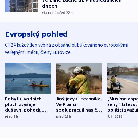
dnech
včera
před 22
h
Evropský pohled
ČT24 každý den vybírá z obsahu publikovaného evropskými
veřejnými médii, členy Eurovize.
Pobyt u vodních
Jiný jazyk i technika.
„Musíme zapo
ploch zvyšuje
Ve Francii
ženy.“ Litevšt
duševní pohodu,
spolupracují hasiči z
politici zvažuj
ukázala
různých zemí
dohodu o
před 7
h
před 23
h
5. 8. 2026
mezinárodní studie
demografii