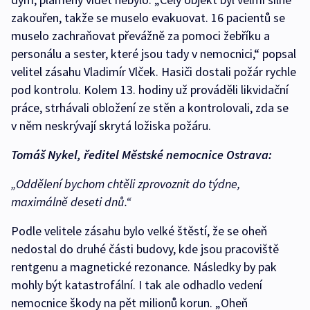
zakouřen, takže se muselo evakuovat. 16 pacientů se
muselo zachraňovat převážně za pomoci žebříku a
personálu a sester, které jsou tady v nemocnici,“ popsal
velitel zásahu Vladimír Vlček. Hasiči dostali požár rychle
pod kontrolu. Kolem 13. hodiny už prováděli likvidační
práce, strhávali obložení ze stěn a kontrolovali, zda se
v něm neskrývají skrytá ložiska požáru.
Tomáš Nykel, ředitel Městské nemocnice Ostrava:
„Oddělení bychom chtěli zprovoznit do týdne,
maximálně deseti dnů.“
Podle velitele zásahu bylo velké štěstí, že se oheň
nedostal do druhé části budovy, kde jsou pracoviště
rentgenu a magnetické rezonance. Následky by pak
mohly být katastrofální. I tak ale odhadlo vedení
nemocnice škody na pět milionů korun. „Oheň