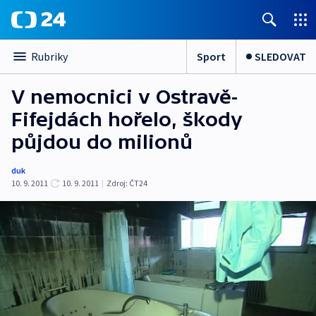
Sport
SLEDOVAT
Rubriky
V nemocnici v Ostravě-
Fifejdách hořelo, škody
půjdou do milionů
duk
10. 9. 2011
10. 9. 2011
|
Zdroj:
ČT24