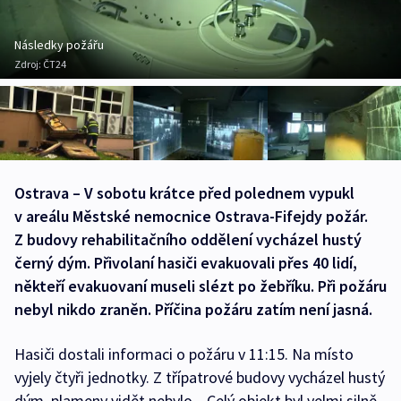
Následky požářu
Zdroj:
ČT24
Ostrava – V sobotu krátce před polednem vypukl
v areálu Městské nemocnice Ostrava-Fifejdy požár.
Z budovy rehabilitačního oddělení vycházel hustý
černý dým. Přivolaní hasiči evakuovali přes 40 lidí,
někteří evakuovaní museli slézt po žebříku. Při požáru
nebyl nikdo zraněn. Příčina požáru zatím není jasná.
Hasiči dostali informaci o požáru v 11:15. Na místo
vyjely čtyři jednotky. Z třípatrové budovy vycházel hustý
dým, plameny vidět nebylo. „Celý objekt byl velmi silně