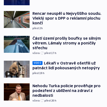
Rencar neuspěl u Nejvyššího soudu.
Vleklý spor s DPP o reklamní plochu
končí
před 2
h
Částí území prošly bouřky se silným
větrem. Lámaly stromy a poničily
střechu
včera
před 17
h
Lékaři v Ostravě ošetřili už
VIDEO
patnáct lidí pokousaných netopýry
před 19
h
Nehodu Turka policie prověřuje pro
podezření z ublížení na zdraví z
nedbalosti
včera
před 20
h