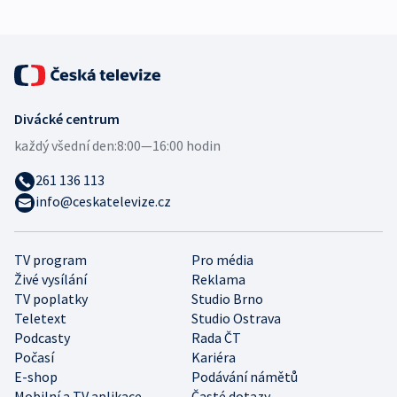
Divácké centrum
každý všední den:
8:00—16:00 hodin
261 136 113
info@ceskatelevize.cz
TV program
Pro média
Živé vysílání
Reklama
TV poplatky
Studio Brno
Teletext
Studio Ostrava
Podcasty
Rada ČT
Počasí
Kariéra
E-shop
Podávání námětů
Mobilní a TV aplikace
Časté dotazy