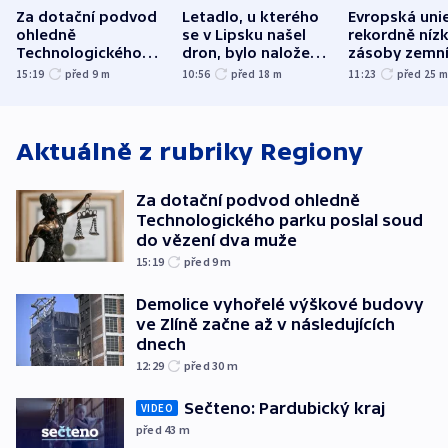
Za dotační podvod
Letadlo, u kterého
Evropská uni
ohledně
se v Lipsku našel
rekordně níz
Technologického
dron, bylo naložené
zásoby zemn
parku poslal soud
municí, píší média
plynu
15:19
před 9
m
10:56
před 18
m
11:23
před 25
do vězení dva muže
Aktuálně z rubriky
Regiony
Za dotační podvod ohledně
Technologického parku poslal soud
do vězení dva muže
15:19
před 9
m
Demolice vyhořelé výškové budovy
ve Zlíně začne až v následujících
dnech
12:29
před 30
m
Sečteno: Pardubický kraj
VIDEO
před 43
m