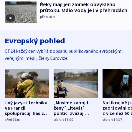
Řeky mají jen zlomek obvyklého
průtoku. Málo vody je i v přehradách
před 20
h
Evropský pohled
ČT24 každý den vybírá z obsahu publikovaného evropskými
veřejnými médii, členy Eurovize.
Jiný jazyk i technika.
„Musíme zapojit
Na Ukrajině j
Ve Francii
ženy.“ Litevští
zadržováni o
spolupracují hasiči z
politici zvažují
z více než 50 
různých zemí
dohodu o
Bojovali na s
před 36
m
včera v 16:00
včera v 14:37
demografii
Ruska