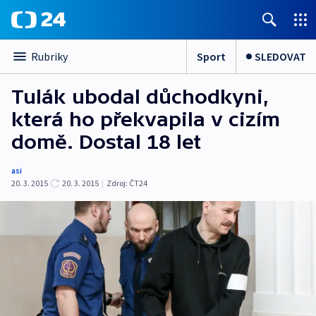
Sport
SLEDOVAT
Rubriky
Tulák ubodal důchodkyni,
která ho překvapila v cizím
domě. Dostal 18 let
asi
20. 3. 2015
20. 3. 2015
|
Zdroj:
ČT24