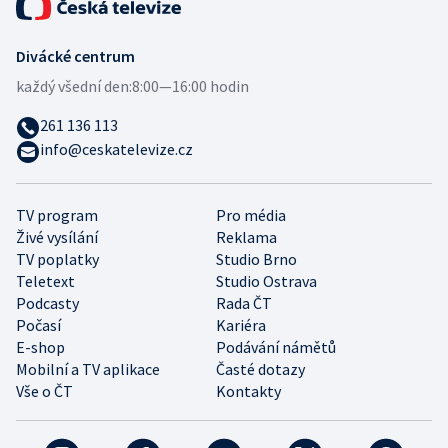
Divácké centrum
každý všední den:
8:00—16:00 hodin
261 136 113
info@ceskatelevize.cz
TV program
Pro média
Živé vysílání
Reklama
TV poplatky
Studio Brno
Teletext
Studio Ostrava
Podcasty
Rada ČT
Počasí
Kariéra
E-shop
Podávání námětů
Mobilní a TV aplikace
Časté dotazy
Vše o ČT
Kontakty