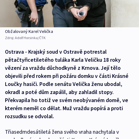
Obžalovaný Karel Velička
Zdroj:
Adolf Horsinka/ČTK
Ostrava - Krajský soud v Ostravě potrestal
pětačtyřicetiletého tuláka Karla Veličku 18 roky
vězení za vraždu důchodkyně z Krnova. Její tělo
objevili před rokem při požáru domku v části Krásné
Loučky hasiči. Podle senátu Velička ženu ubodal,
okradl a poté dům zapálil, aby zahladil stopy.
Překvapila ho totiž ve svém neobývaném domě, ve
kterém neměl co dělat. Muž vraždu popírá a proti
rozsudku se odvolal.
Třiasedmdesátiletá žena svého vraha nachytala v