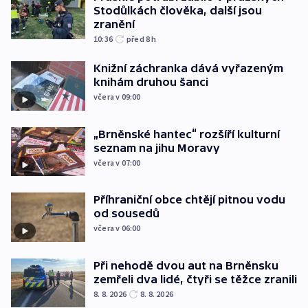
Stodůlkách člověka, další jsou
zranění
10:36
před 8
h
Knižní záchranka dává vyřazeným
knihám druhou šanci
včera v 09:00
„Brněnské hantec“ rozšíří kulturní
seznam na jihu Moravy
včera v 07:00
Příhraniční obce chtějí pitnou vodu
od sousedů
včera v 06:00
Při nehodě dvou aut na Brněnsku
zemřeli dva lidé, čtyři se těžce zranili
8. 8. 2026
8. 8. 2026