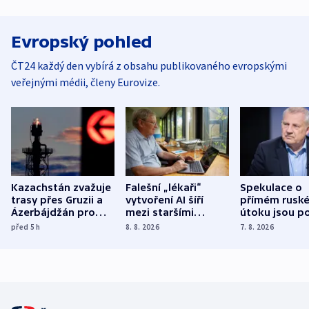
Evropský pohled
ČT24 každý den vybírá z obsahu publikovaného evropskými
veřejnými médii, členy Eurovize.
Kazachstán zvažuje
Falešní „lékaři“
Spekulace o
trasy přes Gruzii a
vytvoření AI šíří
přímém rusk
Ázerbájdžán pro
mezi staršími
útoku jsou po
vývoz ropy do
Poláky nebezpečné
míní estonsk
před 5
h
8. 8. 2026
7. 8. 2026
Evropy
zdravotní rady
bezpečnostn
expert