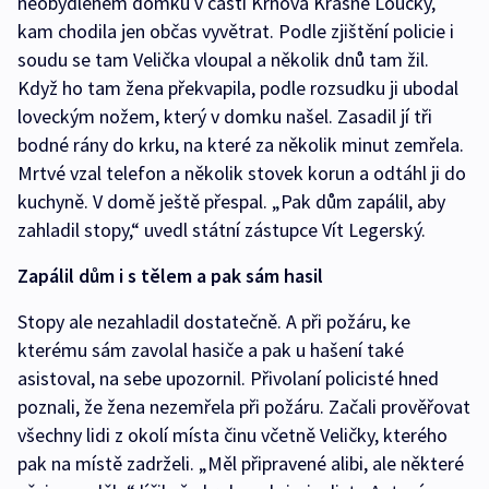
neobydleném domku v části Krnova Krásné Loučky,
kam chodila jen občas vyvětrat. Podle zjištění policie i
soudu se tam Velička vloupal a několik dnů tam žil.
Když ho tam žena překvapila, podle rozsudku ji ubodal
loveckým nožem, který v domku našel. Zasadil jí tři
bodné rány do krku, na které za několik minut zemřela.
Mrtvé vzal telefon a několik stovek korun a odtáhl ji do
kuchyně. V domě ještě přespal. „Pak dům zapálil, aby
zahladil stopy,“ uvedl státní zástupce Vít Legerský.
Zapálil dům i s tělem a pak sám hasil
Stopy ale nezahladil dostatečně. A při požáru, ke
kterému sám zavolal hasiče a pak u hašení také
asistoval, na sebe upozornil. Přivolaní policisté hned
poznali, že žena nezemřela při požáru. Začali prověřovat
všechny lidi z okolí místa činu včetně Veličky, kterého
pak na místě zadrželi. „Měl připravené alibi, ale některé