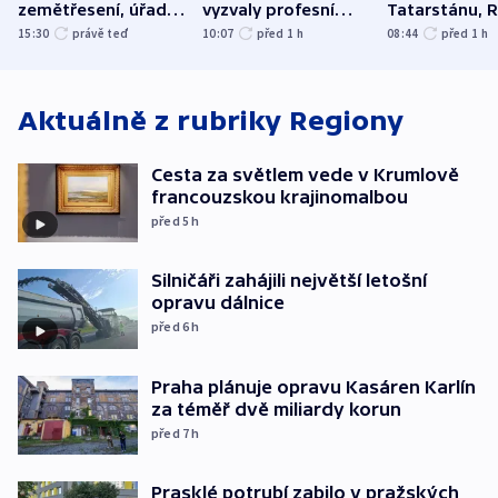
zemětřesení, úřady
vyzvaly profesní
Tatarstánu, 
hlásí přes sto obětí
organizace, spolky i
útočilo na mě
15:30
právě teď
10:07
před 1
h
08:44
před 1
h
odbory
benzinky či s
WHO
Aktuálně z rubriky
Regiony
Cesta za světlem vede v Krumlově
francouzskou krajinomalbou
před 5
h
Silničáři zahájili největší letošní
opravu dálnice
před 6
h
Praha plánuje opravu Kasáren Karlín
za téměř dvě miliardy korun
před 7
h
Prasklé potrubí zabilo v pražských