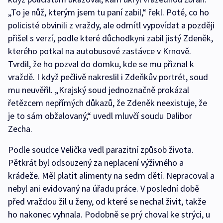
„To je nůž, kterým jsem tu paní zabil,“ řekl. Poté, co ho
policisté obvinili z vraždy, ale odmítl vypovídat a později
přišel s verzí, podle které důchodkyni zabil jistý Zdeněk,
kterého potkal na autobusové zastávce v Krnově.
Tvrdil, že ho pozval do domku, kde se mu přiznal k
vraždě. I když pečlivě nakreslil i Zdeňkův portrét, soud
mu neuvěřil. „Krajský soud jednoznačně prokázal
řetězcem nepřímých důkazů, že Zdeněk neexistuje, že
je to sám obžalovaný,“ uvedl mluvčí soudu Dalibor
Zecha.
Podle soudce Velička vedl parazitní způsob života.
Pětkrát byl odsouzený za neplacení výživného a
krádeže. Měl platit alimenty na sedm dětí. Nepracoval a
nebyl ani evidovaný na úřadu práce. V poslední době
před vraždou žil u ženy, od které se nechal živit, takže
ho nakonec vyhnala. Podobně se prý choval ke strýci, u