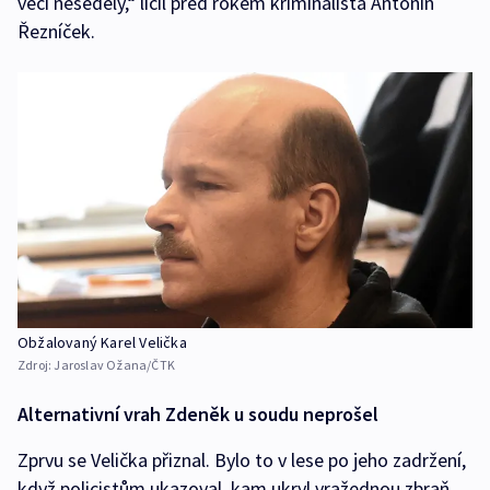
věci neseděly,“ líčil před rokem kriminalista Antonín
Řezníček.
Obžalovaný Karel Velička
Zdroj:
Jaroslav Ožana/ČTK
Alternativní vrah Zdeněk u soudu neprošel
Zprvu se Velička přiznal. Bylo to v lese po jeho zadržení,
když policistům ukazoval, kam ukryl vražednou zbraň.