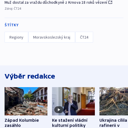
Muž dostal za vraždu důchodkyně z Krnova 18 roků vězení
Zdroj:
ČT24
ŠTÍTKY
Regiony
Moravskoslezský kraj
ČT24
Výběr redakce
Západ Kolumbie
Ke stažení vládní
Ukrajina cílila
zasáhlo
kulturní politiky
rafinerii v