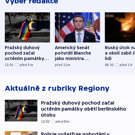
Výběr redakce
Pražský duhový
Americký Senát
Ruský útok n
pochod začal
potvrdil Blanche
a okolí zabil č
uctěním památky
jako ministra
lidi
obětí berlínského
spravedlnosti
12:02
před 8
m
před 12
m
08:20
před 2
h
útoku
Aktuálně z rubriky
Regiony
Pražský duhový pochod začal
uctěním památky obětí berlínského
útoku
12:02
před 8
m
Policie vyšetřuje pobodání v