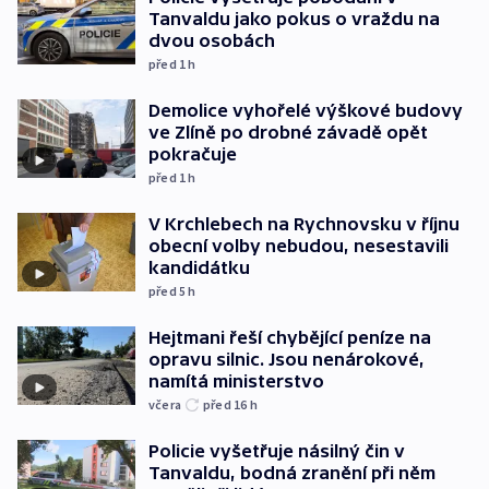
Tanvaldu jako pokus o vraždu na
dvou osobách
před 1
h
Demolice vyhořelé výškové budovy
ve Zlíně po drobné závadě opět
pokračuje
před 1
h
V Krchlebech na Rychnovsku v říjnu
obecní volby nebudou, nesestavili
kandidátku
před 5
h
Hejtmani řeší chybějící peníze na
opravu silnic. Jsou nenárokové,
namítá ministerstvo
včera
před 16
h
Policie vyšetřuje násilný čin v
Tanvaldu, bodná zranění při něm