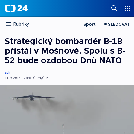
Sport
SLEDOVAT
Rubriky
Strategický bombardér B-1B
přistál v Mošnově. Spolu s B-
52 bude ozdobou Dnů NATO
adr
11. 9. 2017
|
Zdroj:
ČT24/ČTK