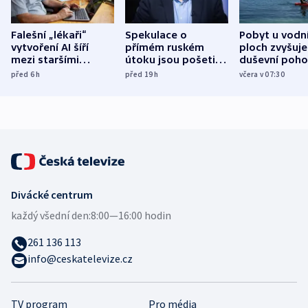
Falešní „lékaři“
Spekulace o
Pobyt u vodn
vytvoření AI šíří
přímém ruském
ploch zvyšuje
mezi staršími
útoku jsou pošetilé,
duševní poho
Poláky nebezpečné
míní estonský
ukázala
před 6
h
před 19
h
včera v 07:30
zdravotní rady
bezpečnostní
mezinárodní 
expert
Divácké centrum
každý všední den:
8:00—16:00 hodin
261 136 113
info@ceskatelevize.cz
TV program
Pro média