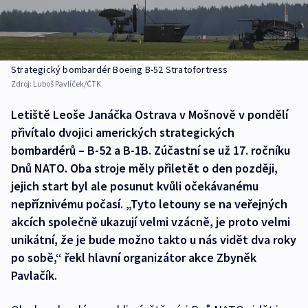
Strategický bombardér Boeing B-52 Stratofortress
Zdroj:
Luboš Pavlíček/ČTK
Letiště Leoše Janáčka Ostrava v Mošnově v pondělí
přivítalo dvojici amerických strategických
bombardérů – B-52 a B-1B. Zúčastní se už 17. ročníku
Dnů NATO. Oba stroje měly přiletět o den později,
jejich start byl ale posunut kvůli očekávanému
nepříznivému počasí. „Tyto letouny se na veřejných
akcích společně ukazují velmi vzácně, je proto velmi
unikátní, že je bude možno takto u nás vidět dva roky
po sobě,“ řekl hlavní organizátor akce Zbyněk
Pavlačík.