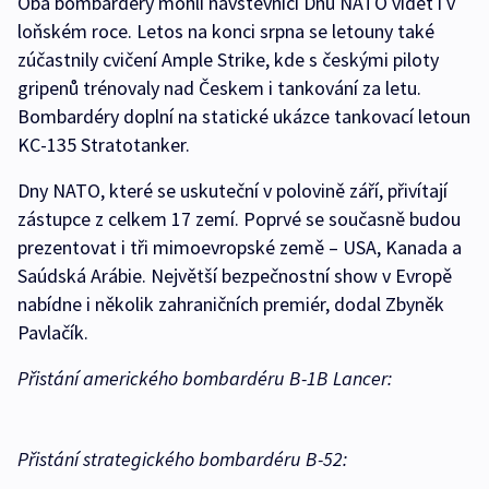
Oba bombardéry mohli návštěvníci Dnů NATO vidět i v
loňském roce. Letos na konci srpna se letouny také
zúčastnily cvičení Ample Strike, kde s českými piloty
gripenů trénovaly nad Českem i tankování za letu.
Bombardéry doplní na statické ukázce tankovací letoun
KC-135 Stratotanker.
Dny NATO, které se uskuteční v polovině září, přivítají
zástupce z celkem 17 zemí. Poprvé se současně budou
prezentovat i tři mimoevropské země – USA, Kanada a
Saúdská Arábie. Největší bezpečnostní show v Evropě
nabídne i několik zahraničních premiér, dodal Zbyněk
Pavlačík.
Přistání amerického bombardéru B-1B Lancer:
Přistání strategického bombardéru B-52: