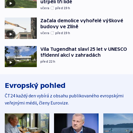
utrpěli tři lidé
včera
před 19
h
Začala demolice vyhořelé výškové
budovy ve Zlíně
včera
před 19
h
Vila Tugendhat slaví 25 let v UNESCO
třídenní akcí v zahradách
před 22
h
Evropský pohled
ČT24 každý den vybírá z obsahu publikovaného evropskými
veřejnými médii, členy Eurovize.