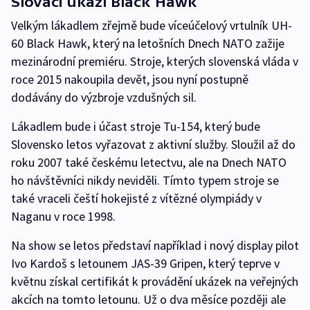
Slováci ukáží Black Hawk
Velkým lákadlem zřejmě bude víceúčelový vrtulník UH-
60 Black Hawk, který na letošních Dnech NATO zažije
mezinárodní premiéru. Stroje, kterých slovenská vláda v
roce 2015 nakoupila devět, jsou nyní postupně
dodávány do výzbroje vzdušných sil.
Lákadlem bude i účast stroje Tu-154, který bude
Slovensko letos vyřazovat z aktivní služby. Sloužil až do
roku 2007 také českému letectvu, ale na Dnech NATO
ho návštěvníci nikdy neviděli. Tímto typem stroje se
také vraceli čeští hokejisté z vítězné olympiády v
Naganu v roce 1998.
Na show se letos představí například i nový display pilot
Ivo Kardoš s letounem JAS-39 Gripen, který teprve v
květnu získal certifikát k provádění ukázek na veřejných
akcích na tomto letounu. Už o dva měsíce později ale