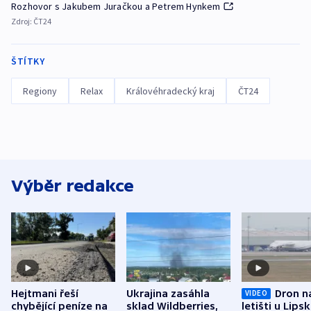
Rozhovor s Jakubem Juračkou a Petrem Hynkem
Zdroj:
ČT24
ŠTÍTKY
Regiony
Relax
Královéhradecký kraj
ČT24
Výběr redakce
Hejtmani řeší
Ukrajina zasáhla
Dron n
VIDEO
chybějící peníze na
sklad Wildberries,
letišti u Lips