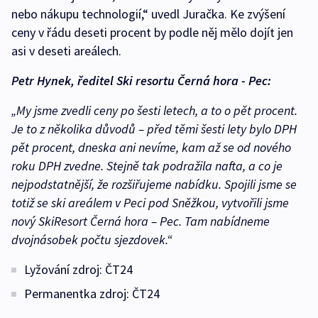
nebo nákupu technologií,“ uvedl Juračka. Ke zvýšení
ceny v řádu deseti procent by podle něj mělo dojít jen
asi v deseti areálech.
Petr Hynek, ředitel Ski resortu Černá hora - Pec:
„My jsme zvedli ceny po šesti letech, a to o pět procent.
Je to z několika důvodů – před těmi šesti lety bylo DPH
pět procent, dneska ani nevíme, kam až se od nového
roku DPH zvedne. Stejně tak podražila nafta, a co je
nejpodstatnější, že rozšiřujeme nabídku. Spojili jsme se
totiž se ski areálem v Peci pod Sněžkou, vytvořili jsme
nový SkiResort Černá hora – Pec. Tam nabídneme
dvojnásobek počtu sjezdovek.“
Lyžování zdroj: ČT24
Permanentka zdroj: ČT24