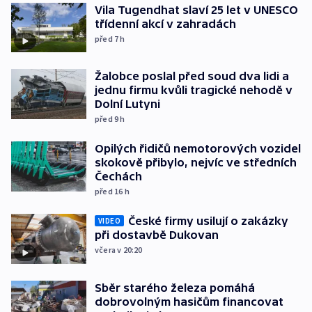
Vila Tugendhat slaví 25 let v UNESCO
třídenní akcí v zahradách
před 7
h
Žalobce poslal před soud dva lidi a
jednu firmu kvůli tragické nehodě v
Dolní Lutyni
před 9
h
Opilých řidičů nemotorových vozidel
skokově přibylo, nejvíc ve středních
Čechách
před 16
h
České firmy usilují o zakázky
VIDEO
při dostavbě Dukovan
včera v 20:20
Sběr starého železa pomáhá
dobrovolným hasičům financovat