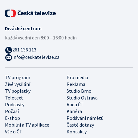
Divácké centrum
každý všední den:
8:00—16:00 hodin
261 136 113
info@ceskatelevize.cz
TV program
Pro média
Živé vysílání
Reklama
TV poplatky
Studio Brno
Teletext
Studio Ostrava
Podcasty
Rada ČT
Počasí
Kariéra
E-shop
Podávání námětů
Mobilní a TV aplikace
Časté dotazy
Vše o ČT
Kontakty