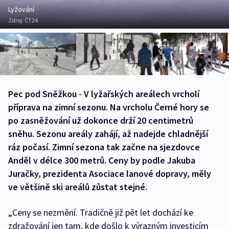
Lyžování
Zdroj:
ČT24
Pec pod Sněžkou - V lyžařských areálech vrcholí
příprava na zimní sezonu. Na vrcholu Černé hory se
po zasněžování už dokonce drží 20 centimetrů
sněhu. Sezonu areály zahájí, až nadejde chladnější
ráz počasí. Zimní sezona tak začne na sjezdovce
Anděl v délce 300 metrů. Ceny by podle Jakuba
Juračky, prezidenta Asociace lanové dopravy, měly
ve většině ski areálů zůstat stejné.
„Ceny se nezmění. Tradičně již pět let dochází ke
zdražování jen tam, kde došlo k výrazným investicím