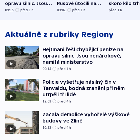
opravu silnic. Jsou
Rusové útočili na
skoro kilo trh
nenárokové, namítá
trh, hasiče či
indicie ukazuj
09:15
před 1
h
09:02
před 1
h
před 1
h
ministerstvo
stadion
Rusko
Aktuálně z rubriky
Regiony
Hejtmani řeší chybějící peníze na
opravu silnic. Jsou nenárokové,
namítá ministerstvo
09:15
před 1
h
Policie vyšetřuje násilný čin v
Tanvaldu, bodná zranění při něm
utrpěli tři lidé
17:03
před 4
h
Začala demolice vyhořelé výškové
budovy ve Zlíně
10:53
před 4
h