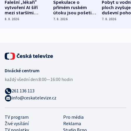
Falešní „lékaři“
Spekulace o
Pobyt u vodn
vytvoření AI šíří
přímém ruském
ploch zvyšuje
mezi staršími
útoku jsou pošetilé,
duševní poho
Poláky nebezpečné
míní estonský
ukázala
8. 8. 2026
7. 8. 2026
7. 8. 2026
zdravotní rady
bezpečnostní
mezinárodní 
expert
Divácké centrum
každý všední den:
8:00—16:00 hodin
261 136 113
info@ceskatelevize.cz
TV program
Pro média
Živé vysílání
Reklama
TV poplatky
Studio Brno