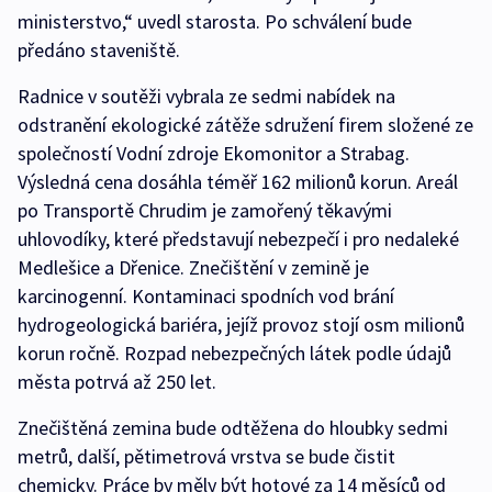
ministerstvo,“ uvedl starosta. Po schválení bude
předáno staveniště.
Radnice v soutěži vybrala ze sedmi nabídek na
odstranění ekologické zátěže sdružení firem složené ze
společností Vodní zdroje Ekomonitor a Strabag.
Výsledná cena dosáhla téměř 162 milionů korun. Areál
po Transportě Chrudim je zamořený těkavými
uhlovodíky, které představují nebezpečí i pro nedaleké
Medlešice a Dřenice. Znečištění v zemině je
karcinogenní. Kontaminaci spodních vod brání
hydrogeologická bariéra, jejíž provoz stojí osm milionů
korun ročně. Rozpad nebezpečných látek podle údajů
města potrvá až 250 let.
Znečištěná zemina bude odtěžena do hloubky sedmi
metrů, další, pětimetrová vrstva se bude čistit
chemicky. Práce by měly být hotové za 14 měsíců od